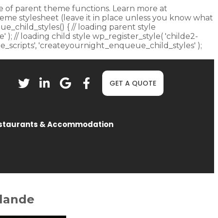
fore of parent theme functions. Learn more at
heme stylesheet (leave it in place unless you know what
ue_child_styles() { // loading parent style
 ); // loading child style wp_register_style( 'childe2-
eue_scripts', 'createyournight_enqueue_child_styles' );
GET A QUOTE
staurants & Accommodation
ulande