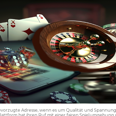
ie bevorzugte Adresse, wenn es um Qualität und Spannun
Plattform hat ihren Ruf mit einer fairen Spielumgebung