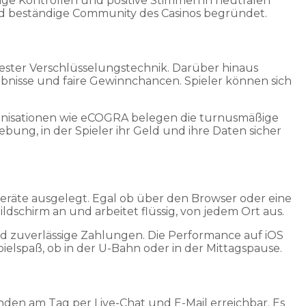
ige Kontrollen und positive Stimmen in neutralen
und beständige Community des Casinos begründet.
euester Verschlüsselungstechnik. Darüber hinaus
ebnisse und faire Gewinnchancen. Spieler können sich
ganisationen wie eCOGRA belegen die turnusmäßige
ng, in der Spieler ihr Geld und ihre Daten sicher
 Geräte ausgelegt. Egal ob über den Browser oder eine
ldschirm an und arbeitet flüssig, von jedem Ort aus.
und zuverlässige Zahlungen. Die Performance auf iOS
ielspaß, ob in der U-Bahn oder in der Mittagspause.
den am Tag per Live-Chat und E-Mail erreichbar. Es