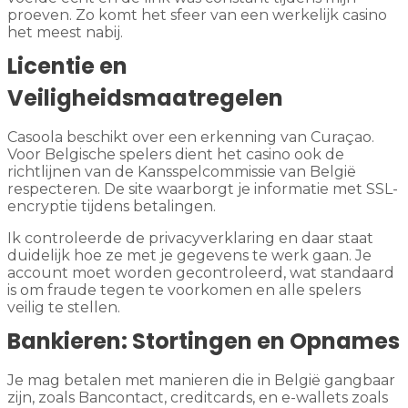
proeven. Zo komt het sfeer van een werkelijk casino
het meest nabij.
Licentie en
Veiligheidsmaatregelen
Casoola beschikt over een erkenning van Curaçao.
Voor Belgische spelers dient het casino ook de
richtlijnen van de Kansspelcommissie van België
respecteren. De site waarborgt je informatie met SSL-
encryptie tijdens betalingen.
Ik controleerde de privacyverklaring en daar staat
duidelijk hoe ze met je gegevens te werk gaan. Je
account moet worden gecontroleerd, wat standaard
is om fraude tegen te voorkomen en alle spelers
veilig te stellen.
Bankieren: Stortingen en Opnames
Je mag betalen met manieren die in België gangbaar
zijn, zoals Bancontact, creditcards, en e-wallets zoals