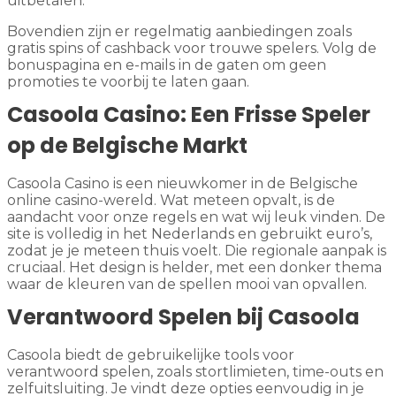
uitbetalen.
Bovendien zijn er regelmatig aanbiedingen zoals
gratis spins of cashback voor trouwe spelers. Volg de
bonuspagina en e-mails in de gaten om geen
promoties te voorbij te laten gaan.
Casoola Casino: Een Frisse Speler
op de Belgische Markt
Casoola Casino is een nieuwkomer in de Belgische
online casino-wereld. Wat meteen opvalt, is de
aandacht voor onze regels en wat wij leuk vinden. De
site is volledig in het Nederlands en gebruikt euro’s,
zodat je je meteen thuis voelt. Die regionale aanpak is
cruciaal. Het design is helder, met een donker thema
waar de kleuren van de spellen mooi van opvallen.
Verantwoord Spelen bij Casoola
Casoola biedt de gebruikelijke tools voor
verantwoord spelen, zoals stortlimieten, time-outs en
zelfuitsluiting. Je vindt deze opties eenvoudig in je