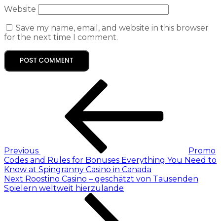
Website
Save my name, email, and website in this browser
for the next time I comment.
Previous
Promo
Codes and Rules for Bonuses Everything You Need to
Know at Spingranny Casino in Canada
Next
Roostino Casino – geschätzt von Tausenden
Spielern weltweit hierzulande