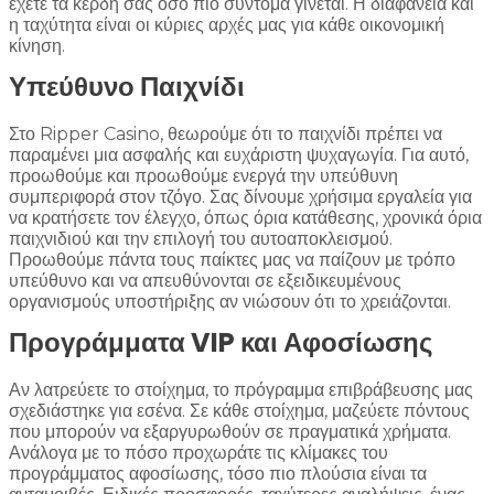
έχετε τα κέρδη σας όσο πιο σύντομα γίνεται. Η διαφάνεια και
η ταχύτητα είναι οι κύριες αρχές μας για κάθε οικονομική
κίνηση.
Υπεύθυνο Παιχνίδι
Στο Ripper Casino, θεωρούμε ότι το παιχνίδι πρέπει να
παραμένει μια ασφαλής και ευχάριστη ψυχαγωγία. Για αυτό,
προωθούμε και προωθούμε ενεργά την υπεύθυνη
συμπεριφορά στον τζόγο. Σας δίνουμε χρήσιμα εργαλεία για
να κρατήσετε τον έλεγχο, όπως όρια κατάθεσης, χρονικά όρια
παιχνιδιού και την επιλογή του αυτοαποκλεισμού.
Προωθούμε πάντα τους παίκτες μας να παίζουν με τρόπο
υπεύθυνο και να απευθύνονται σε εξειδικευμένους
οργανισμούς υποστήριξης αν νιώσουν ότι το χρειάζονται.
Προγράμματα VIP και Αφοσίωσης
Αν λατρεύετε το στοίχημα, το πρόγραμμα επιβράβευσης μας
σχεδιάστηκε για εσένα. Σε κάθε στοίχημα, μαζεύετε πόντους
που μπορούν να εξαργυρωθούν σε πραγματικά χρήματα.
Ανάλογα με το πόσο προχωράτε τις κλίμακες του
προγράμματος αφοσίωσης, τόσο πιο πλούσια είναι τα