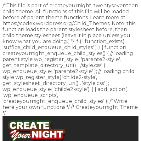
/*This file is part of createyournight, twentyseventeen
child theme. All functions of this file will be loaded
before of parent theme functions. Learn more at
https://codex.wordpress.org/Child_Themes. Note: this
function loads the parent stylesheet before, then
child theme stylesheet (leave it in place unless you
know what you are doing.) */ if ( ! function_exists(
'suffice_child_enqueue_child_styles' ) ) { function
createyournight_enqueue_child_styles() { // loading
parent style wp_register_style( 'parente2-style',
get_template_directory_uri() . '/style.css' );
wp_enqueue_style( 'parente2-style' ); // loading child
style wp_register_style( 'childe2-style',
get_stylesheet_directory_uri() . '/style.css' );
wp_enqueue_style( 'childe2-style'); } } add_action(
'wp_enqueue_scripts',
'createyournight_enqueue_child_styles' ); /*Write
here your own functions */ /* Createyournight Theme
*/