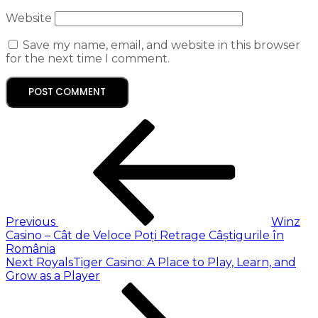
Website
Save my name, email, and website in this browser
for the next time I comment.
Previous
Winz
Casino – Cât de Veloce Poți Retrage Câștigurile în
România
Next
RoyalsTiger Casino: A Place to Play, Learn, and
Grow as a Player