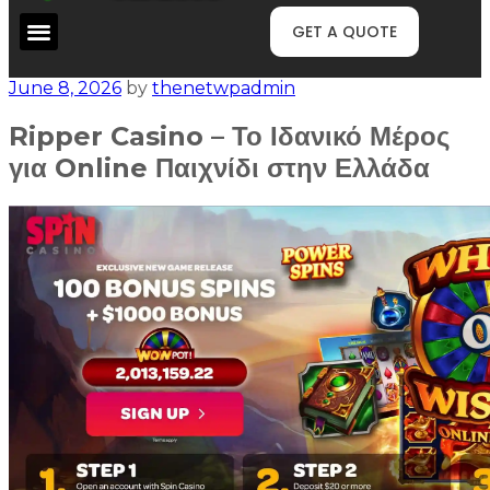
GET A QUOTE
June 8, 2026
by
thenetwpadmin
Ripper Casino – Το Ιδανικό Μέρος
για Online Παιχνίδι στην Ελλάδα