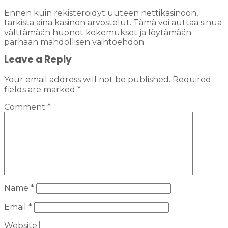
Ennen kuin rekisteröidyt uuteen nettikasinoon,
tarkista aina kasinon arvostelut. Tämä voi auttaa sinua
välttämään huonot kokemukset ja löytämään
parhaan mahdollisen vaihtoehdon.
Leave a Reply
Your email address will not be published.
Required
fields are marked
*
Comment
*
Name
*
Email
*
Website