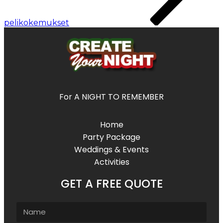
pelikokemukset
For A NIGHT TO REMEMBER
Home
Party Package
Weddings & Events
Activities
GET A FREE QUOTE