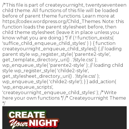
/*This file is part of createyournight, twentyseventeen
child theme. All functions of this file will be loaded
before of parent theme functions. Learn more at
https://codex.wordpress.org/Child_Themes. Note: this
function loads the parent stylesheet before, then
child theme stylesheet (leave it in place unless you
know what you are doing.) */ if ( ! function_exists(
'suffice_child_enqueue_child_styles' ) ) { function
createyournight_enqueue_child_styles() { // loading
parent style wp_register_style( 'parente2-style',
get_template_directory_uri() . '/style.css' );
wp_enqueue_style( 'parente2-style' ); // loading child
style wp_register_style( 'childe2-style',
get_stylesheet_directory_uri() . '/style.css' );
wp_enqueue_style( 'childe2-style'); } } add_action(
'wp_enqueue_scripts',
'createyournight_enqueue_child_styles' ); /*Write
here your own functions */ /* Createyournight Theme
*/