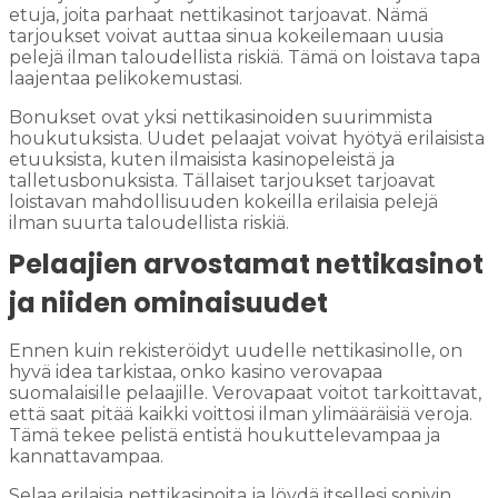
etuja, joita parhaat nettikasinot tarjoavat. Nämä
tarjoukset voivat auttaa sinua kokeilemaan uusia
pelejä ilman taloudellista riskiä. Tämä on loistava tapa
laajentaa pelikokemustasi.
Bonukset ovat yksi nettikasinoiden suurimmista
houkutuksista. Uudet pelaajat voivat hyötyä erilaisista
etuuksista, kuten ilmaisista kasinopeleistä ja
talletusbonuksista. Tällaiset tarjoukset tarjoavat
loistavan mahdollisuuden kokeilla erilaisia pelejä
ilman suurta taloudellista riskiä.
Pelaajien arvostamat nettikasinot
ja niiden ominaisuudet
Ennen kuin rekisteröidyt uudelle nettikasinolle, on
hyvä idea tarkistaa, onko kasino verovapaa
suomalaisille pelaajille. Verovapaat voitot tarkoittavat,
että saat pitää kaikki voittosi ilman ylimääräisiä veroja.
Tämä tekee pelistä entistä houkuttelevampaa ja
kannattavampaa.
Selaa erilaisia nettikasinoita ja löydä itsellesi sopivin.