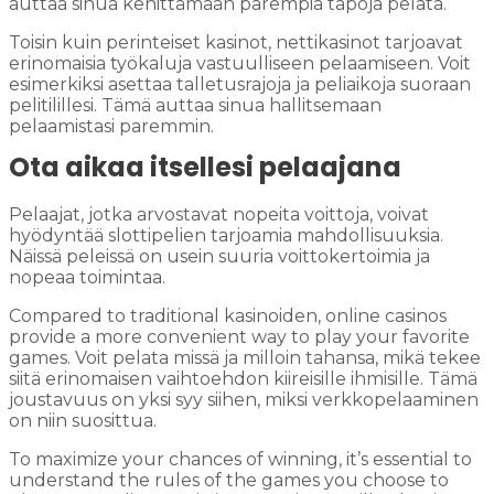
auttaa sinua kehittämään parempia tapoja pelata.
Toisin kuin perinteiset kasinot, nettikasinot tarjoavat
erinomaisia työkaluja vastuulliseen pelaamiseen. Voit
esimerkiksi asettaa talletusrajoja ja peliaikoja suoraan
pelitilillesi. Tämä auttaa sinua hallitsemaan
pelaamistasi paremmin.
Ota aikaa itsellesi pelaajana
Pelaajat, jotka arvostavat nopeita voittoja, voivat
hyödyntää slottipelien tarjoamia mahdollisuuksia.
Näissä peleissä on usein suuria voittokertoimia ja
nopeaa toimintaa.
Compared to traditional kasinoiden, online casinos
provide a more convenient way to play your favorite
games. Voit pelata missä ja milloin tahansa, mikä tekee
siitä erinomaisen vaihtoehdon kiireisille ihmisille. Tämä
joustavuus on yksi syy siihen, miksi verkkopelaaminen
on niin suosittua.
To maximize your chances of winning, it’s essential to
understand the rules of the games you choose to