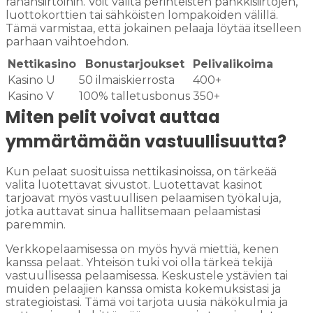
rahansiirtoihin. Voit valita perinteisten pankkisiirtojen,
luottokorttien tai sähköisten lompakoiden välillä.
Tämä varmistaa, että jokainen pelaaja löytää itselleen
parhaan vaihtoehdon.
Nettikasino
Bonustarjoukset
Pelivalikoima
Kasino U
50 ilmaiskierrosta
400+
Kasino V
100% talletusbonus
350+
Miten pelit voivat auttaa
ymmärtämään vastuullisuutta?
Kun pelaat suosituissa nettikasinoissa, on tärkeää
valita luotettavat sivustot. Luotettavat kasinot
tarjoavat myös vastuullisen pelaamisen työkaluja,
jotka auttavat sinua hallitsemaan pelaamistasi
paremmin.
Verkkopelaamisessa on myös hyvä miettiä, kenen
kanssa pelaat. Yhteisön tuki voi olla tärkeä tekijä
vastuullisessa pelaamisessa. Keskustele ystävien tai
muiden pelaajien kanssa omista kokemuksistasi ja
strategioistasi. Tämä voi tarjota uusia näkökulmia ja