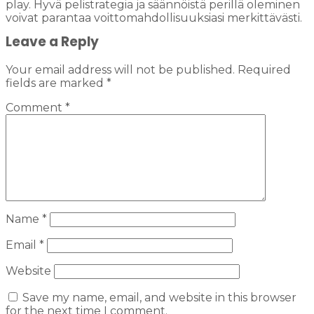
play. Hyvä pelistrategia ja säännöistä perillä oleminen
voivat parantaa voittomahdollisuuksiasi merkittävästi.
Leave a Reply
Your email address will not be published.
Required
fields are marked
*
Comment
*
Name
*
Email
*
Website
Save my name, email, and website in this browser
for the next time I comment.