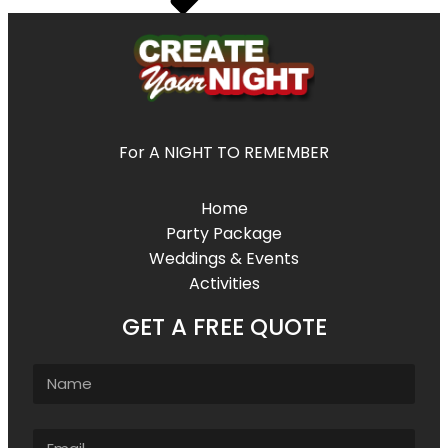
For A NIGHT TO REMEMBER
Home
Party Package
Weddings & Events
Activities
GET A FREE QUOTE