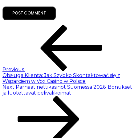
Previous
Obsługa Klienta: Jak Szybko Skontaktować się z
Wsparciem w Vox Casino w Polsce
Next
Parhaat nettikasinot Suomessa 2026: Bonukset
ja luotettavat pelivalikoimat