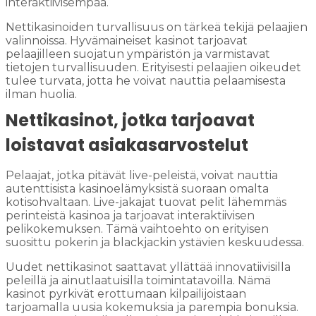
interaktiivisempaa.
Nettikasinoiden turvallisuus on tärkeä tekijä pelaajien
valinnoissa. Hyvämaineiset kasinot tarjoavat
pelaajilleen suojatun ympäristön ja varmistavat
tietojen turvallisuuden. Erityisesti pelaajien oikeudet
tulee turvata, jotta he voivat nauttia pelaamisesta
ilman huolia.
Nettikasinot, jotka tarjoavat
loistavat asiakasarvostelut
Pelaajat, jotka pitävät live-peleistä, voivat nauttia
autenttisista kasinoelämyksistä suoraan omalta
kotisohvaltaan. Live-jakajat tuovat pelit lähemmäs
perinteistä kasinoa ja tarjoavat interaktiivisen
pelikokemuksen. Tämä vaihtoehto on erityisen
suosittu pokerin ja blackjackin ystävien keskuudessa.
Uudet nettikasinot saattavat yllättää innovatiivisilla
peleillä ja ainutlaatuisilla toimintatavoilla. Nämä
kasinot pyrkivät erottumaan kilpailijoistaan
tarjoamalla uusia kokemuksia ja parempia bonuksia.