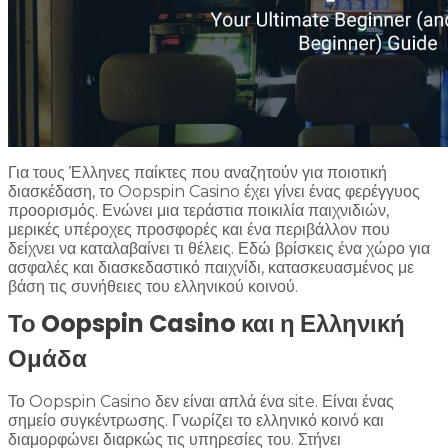
Για τους Έλληνες παίκτες που αναζητούν για ποιοτική
διασκέδαση, το Oopspin Casino έχει γίνει ένας φερέγγυος
προορισμός. Ενώνει μια τεράστια ποικιλία παιχνιδιών,
μερικές υπέροχες προσφορές και ένα περιβάλλον που
δείχνει να καταλαβαίνει τι θέλεις. Εδώ βρίσκεις ένα χώρο για
ασφαλές και διασκεδαστικό παιχνίδι, κατασκευασμένος με
βάση τις συνήθειες του ελληνικού κοινού.
Το Oopspin Casino και η Ελληνική
Ομάδα
Το Oopspin Casino δεν είναι απλά ένα site. Είναι ένας
σημείο συγκέντρωσης. Γνωρίζει το ελληνικό κοινό και
διαμορφώνει διαρκώς τις υπηρεσίες του. Στήνει