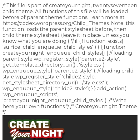
/*This file is part of createyournight, twentyseventeen
child theme. All functions of this file will be loaded
before of parent theme functions. Learn more at
https://codex.wordpress.org/Child_Themes. Note: this
function loads the parent stylesheet before, then
child theme stylesheet (leave it in place unless you
know what you are doing.) */ if ( ! function_exists(
'suffice_child_enqueue_child_styles' ) ) { function
createyournight_enqueue_child_styles() { // loading
parent style wp_register_style( 'parente2-style',
get_template_directory_uri() . '/style.css' );
wp_enqueue_style( 'parente2-style' ); // loading child
style wp_register_style( 'childe2-style',
get_stylesheet_directory_uri() . '/style.css' );
wp_enqueue_style( 'childe2-style'); } } add_action(
'wp_enqueue_scripts',
'createyournight_enqueue_child_styles' ); /*Write
here your own functions */ /* Createyournight Theme
*/