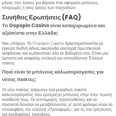
μόνος σου λύσεις για θέματα που αφορούν μπόνους,
πληρωμές ή τους όρους των παιχνιδιών.
Συνήθεις Ερωτήσεις (FAQ)
Το Oopspin Casino είναι κατοχυρωμένο και
αξιόπιστο στην Ελλάδα;
Ναι, υπάρχει. Το Oopspin Casino δραστηριοποιείται με
έγκυρη διεθνή άδεια, ακολουθεί αυστηρά πρωτόκολλα
ασφάλειας και κωδικοποιεί όλα τα δεδομένα σου. Είναι μια
έμπιστη και ασφαλής επιλογή για οποιοδήποτε Έλληνα
παίκτη.
Ποιό είναι το μπόνους καλωσορίσματος για
νέους παίκτες;
Οι νέοι παίκτες παίρνουν ένα μοναδικό πακέτο
καλωσορίσματος που εμπεριέχει μπόνους στην στην πρώτη
κατάθεσή τους. Οι λεπτομερείς προϋποθέσεις και τα
ποσοστά δύναται να μεταβάλλονται, γι’ αυτό φρόνιμο είναι να
επισκεφθείς την ενότητα «Προσφορές» για τις πιο τρέχουσες
και κερδοφόρες προτάσεις.