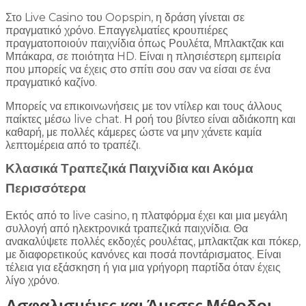
Στο Live Casino του Oopspin, η δράση γίνεται σε
πραγματικό χρόνο. Επαγγελματίες κρουπιέρες
πραγματοποιούν παιχνίδια όπως Ρουλέτα, Μπλακτζακ και
Μπάκαρα, σε ποιότητα HD. Είναι η πλησιέστερη εμπειρία
που μπορείς να έχεις στο σπίτι σου σαν να είσαι σε ένα
πραγματικό καζίνο.
Μπορείς να επικοινωνήσεις με τον ντίλερ και τους άλλους
παίκτες μέσω live chat. Η ροή του βίντεο είναι αδιάκοπη και
καθαρή, με πολλές κάμερες ώστε να μην χάνετε καμία
λεπτομέρεια από το τραπέζι.
Κλασικά Τραπεζικά Παιχνίδια και Ακόμα
Περισσότερα
Εκτός από το live casino, η πλατφόρμα έχει και μια μεγάλη
συλλογή από ηλεκτρονικά τραπεζικά παιχνίδια. Θα
ανακαλύψετε πολλές εκδοχές ρουλέτας, μπλακτζακ και πόκερ,
με διαφορετικούς κανόνες και ποσά ποντάρισματος. Είναι
τέλεια για εξάσκηση ή για μια γρήγορη παρτίδα όταν έχεις
λίγο χρόνο.
Ασφαλισμένες και Άμεσες Μέθοδοι