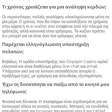
Τι χρόνος χρειάζεται για μια ανάληψη κερδών;
Οι περισσότερες πολλές αναλήψεις ολοκληρώνονται μέσα σε
μία μέρα. Ο χρόνος που θα πάρει να καταλήξουν τα χρήματα
στην κάρτα ή το e-wallet σου επαφίεται από την πλευρά της
τράπεζας, αλλά κανονικά είναι γρήγορος. Το καζίνο πράττει
ό,τι μπορεί για να είναι όσο πιο γρήγορες γίνεται.
Παρέχεται ελληνόγλωσση υποστήριξη
πελατών;
Βεβαίως. Η ομάδα υποστήριξης του Oopspin Casino ομιλεί
ελληνικά και είναι διαθέσιμη μέσω live chat και email.
Υπάρχουν εκεί για να λύσουν οποιαδήποτε απορία ή
πρόβλημα έχεις, με γρήγορη και απευθείας εξυπηρέτηση.
Έχω τη δυνατότητα να παίξω από το κινητό μου
τηλέφωνο;
Φυσικά και δύνασαι. Η πλατφόρμα είναι σχεδιασμένη για να
λειτουργεί τέλεια σε κινητές συσκευές. Μπορείς να συνδεθείς
απευθείας από τον browser του κινητού σου ή του tablet,