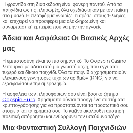
Η φροντίδα στη διασκέδαση είναι φανερή παντού. Από τα
παιχνίδια ως τις πληρωμές, όλα σχεδιάστηκαν με τον παίκτη
στο μυαλό. Η πλατφόρμα γνωρίζει τι αρέσει στους Έλληνες
και επιχειρεί να προσφέρει μια ολοκληρωμένη και
συναρπαστική εμπειρία που να μην την αγνοείς.
Άδεια και Ασφάλεια: Οι Βασικές Αρχές
μας
Η εμπιστοσύνη είναι το πιο σημαντικό. Το Oopspin Casino
λειτουργεί με άδεια από μια γνωστή αρχή, που εγγυάται
τυχερό και δίκαιο παιχνίδι. Όλα τα παιχνίδια χρησιμοποιούν
ελεγμένους γεννήτορες τυχαίων αριθμών (RNG) για να
εξασφαλίσουν την αμεροληψία.
Η ασφάλεια των πληροφοριών σου είναι βασικό ζήτημα
Oopspin Euro
. Χρησιμοποιούνται προηγμένα συστήματα
κρυπτογράφησης για να προστατεύονται τα προσωπικά σου
στοιχεία και τα χρήματά σου. Το καζίνο ακολουθεί αυστηρή
πολιτική απόρρητου και ενθαρρύνει τον υπεύθυνο τζόγο.
Μια Φανταστική Συλλογή Παιχνιδιών