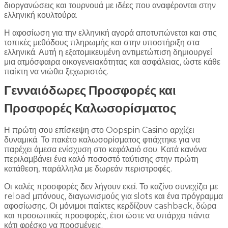
διοργανώσεις και τουρνουά με ιδέες που αναφέρονται στην
ελληνική κουλτούρα.
Η αφοσίωση για την ελληνική αγορά αποτυπώνεται και στις
τοπικές μεθόδους πληρωμής και στην υποστήριξη στα
ελληνικά. Αυτή η εξατομικευμένη αντιμετώπιση δημιουργεί
μια ατμόσφαιρα οικογενειακότητας και ασφάλειας, ώστε κάθε
παίκτη να νιώθει ξεχωριστός.
Γενναιόδωρες Προσφορές και
Προσφορές Καλωσορίσματος
Η πρώτη σου επίσκεψη στο Oopspin Casino αρχίζει
δυναμικά. Το πακέτο καλωσορίσματος φτιάχτηκε για να
παρέχει άμεσα ενίσχυση στο κεφάλαιό σου. Κατά κανόνα
περιλαμβάνει ένα καλό ποσοστό ταύτισης στην πρώτη
κατάθεση, παράλληλα με δωρεάν περιστροφές.
Οι καλές προσφορές δεν λήγουν εκεί. Το καζίνο συνεχίζει με
reload μπόνους, διαγωνισμούς για slots και ένα πρόγραμμα
αφοσίωσης. Οι μόνιμοι παίκτες κερδίζουν cashback, δώρα
και προσωπικές προσφορές, έτσι ώστε να υπάρχει πάντα
κάτι φρέσκο να προσμένεις.