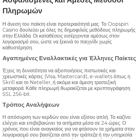
Πληρωμών
Η άνεση του παίκτη είναι προτεραιότητά μας. Το Oopspin
Casino δουλεύει με όλες τις δημοφιλείς μεθόδους πληρωμής
στην Ελλάδα. Οι καταθέσεις εισέρχονται αμέσως στον
λογαριασμό σου, ώστε να ξεκινά το παιχνίδι χωρίς
καθυστέρηση.
Αγαπημένες Εναλλακτικές για Έλληνες Παίκτες
Έχεις τη δυνατότητα να αξιοποιήσεις πιστωτικές και
χρεωστικές κάρτες (Visa, Mastercard), e-wallets όπως η
Skrill και το Neteller, ή ακόμα και άμεση τραπεζική
μεταφορά. Κάθε πληρωμή θωρακίζεται με κρυπτογράφηση
SSL 256-bit.
Τρόπος Αναλήψεων
Η απόσυρση των κερδών σου είναι εξίσου απλή. Το καζίνο
ελέγχει και επιβεβαιώνει τα αιτήματα μέσα σε 24 ώρες. Ο
χρόνος που είναι αναγκαίος για να φτάσουν τα χρήματα στον
λογαριασμό σου βασίζεται από την τράπεζα ή την υπηρεσία