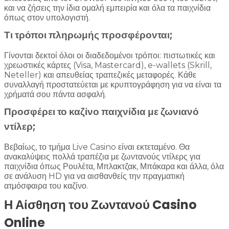
και να ζήσεις την ίδια ομαλή εμπειρία και όλα τα παιχνίδια
όπως στον υπολογιστή.
Τι τρόποι πληρωμής προσφέρονται;
Γίνονται δεκτοί όλοι οι διαδεδομένοι τρόποι: πιστωτικές και
χρεωστικές κάρτες (Visa, Mastercard), e-wallets (Skrill,
Neteller) και απευθείας τραπεζικές μεταφορές. Κάθε
συναλλαγή προστατεύεται με κρυπτογράφηση για να είναι τα
χρήματά σου πάντα ασφαλή.
Προσφέρει το καζίνο παιχνίδια με ζωνιανό
ντίλερ;
Βεβαίως, το τμήμα Live Casino είναι εκτεταμένο. Θα
ανακαλύψεις πολλά τραπέζια με ζωντανούς ντίλερς για
παιχνίδια όπως Ρουλέτα, Μπλακτζακ, Μπάκαρα και άλλα, όλα
σε ανάλυση HD για να αισθανθείς την πραγματική
ατμόσφαιρα του καζίνο.
Η Αίσθηση του Ζωντανού Casino
Online