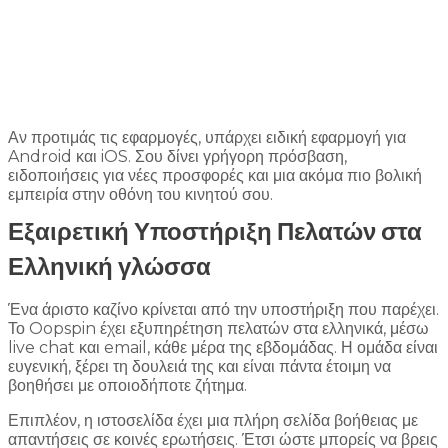
Αν προτιμάς τις εφαρμογές, υπάρχει ειδική εφαρμογή για
Android και iOS. Σου δίνει γρήγορη πρόσβαση,
ειδοποιήσεις για νέες προσφορές και μια ακόμα πιο βολική
εμπειρία στην οθόνη του κινητού σου.
Εξαιρετική Υποστήριξη Πελατών στα
Ελληνική γλώσσα
Ένα άριστο καζίνο κρίνεται από την υποστήριξη που παρέχει.
Το Oopspin έχει εξυπηρέτηση πελατών στα ελληνικά, μέσω
live chat και email, κάθε μέρα της εβδομάδας. Η ομάδα είναι
ευγενική, ξέρει τη δουλειά της και είναι πάντα έτοιμη να
βοηθήσει με οποιοδήποτε ζήτημα.
Επιπλέον, η ιστοσελίδα έχει μια πλήρη σελίδα βοήθειας με
απαντήσεις σε κοινές ερωτήσεις. Έτσι ώστε μπορείς να βρεις