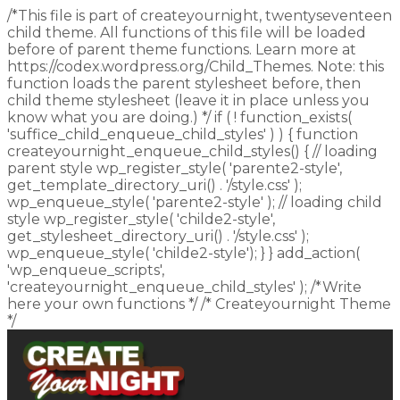
/*This file is part of createyournight, twentyseventeen
child theme. All functions of this file will be loaded
before of parent theme functions. Learn more at
https://codex.wordpress.org/Child_Themes. Note: this
function loads the parent stylesheet before, then
child theme stylesheet (leave it in place unless you
know what you are doing.) */ if ( ! function_exists(
'suffice_child_enqueue_child_styles' ) ) { function
createyournight_enqueue_child_styles() { // loading
parent style wp_register_style( 'parente2-style',
get_template_directory_uri() . '/style.css' );
wp_enqueue_style( 'parente2-style' ); // loading child
style wp_register_style( 'childe2-style',
get_stylesheet_directory_uri() . '/style.css' );
wp_enqueue_style( 'childe2-style'); } } add_action(
'wp_enqueue_scripts',
'createyournight_enqueue_child_styles' ); /*Write
here your own functions */ /* Createyournight Theme
*/