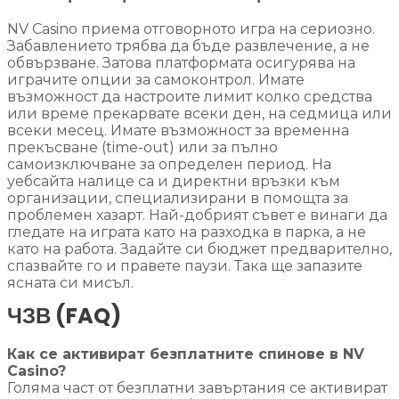
NV Casino приема отговорното игра на сериозно.
Забавлението трябва да бъде развлечение, а не
обвързване. Затова платформата осигурява на
играчите опции за самоконтрол. Имате
възможност да настроите лимит колко средства
или време прекарвате всеки ден, на седмица или
всеки месец. Имате възможност за временна
прекъсване (time-out) или за пълно
самоизключване за определен период. На
уебсайта налице са и директни връзки към
организации, специализирани в помощта за
проблемен хазарт. Най-добрият съвет е винаги да
гледате на играта като на разходка в парка, а не
като на работа. Задайте си бюджет предварително,
спазвайте го и правете паузи. Така ще запазите
ясната си мисъл.
ЧЗВ (FAQ)
Как се активират безплатните спинове в NV
Casino?
Голяма част от безплатни завъртания се активират