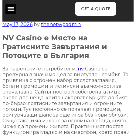
GET A QUOTE
May 17, 2026
by
thenetwpadmin
NV Casino е Място на
Гратисните Завъртания и
Потоците в България
За нашенските потребители,
nv
Casino се
превърна в значима цел за виртуален гембъл. То
привлича с огромен набор от слот заглавия,
богати промоции и истински възможности за
спечалване. Сайтът построи собствената лице
около две неща, които накарват сърцата да бият
по-бързо: гратисните завъртания и огромните
потоци. Тук постоянно се появяват промоции,
осигуряващи шанс за още игра без нови облози.
Също така, има и шанс за огромна победа, която
може да промени живота. Практичният портал
функционира гладко и на смартфон, което прави