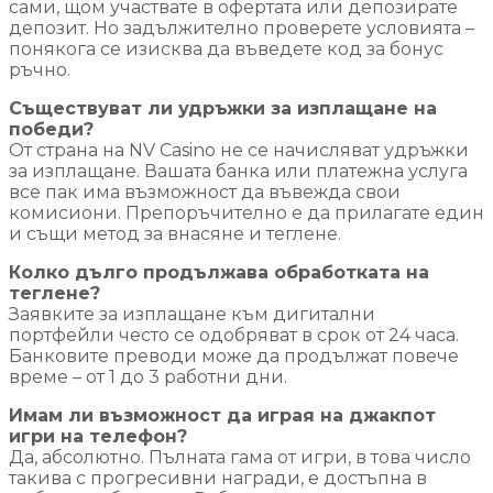
сами, щом участвате в офертата или депозирате
депозит. Но задължително проверете условията –
понякога се изисква да въведете код за бонус
ръчно.
Съществуват ли удръжки за изплащане на
победи?
От страна на NV Casino не се начисляват удръжки
за изплащане. Вашата банка или платежна услуга
все пак има възможност да въвежда свои
комисиони. Препоръчително е да прилагате един
и същи метод за внасяне и теглене.
Колко дълго продължава обработката на
теглене?
Заявките за изплащане към дигитални
портфейли често се одобряват в срок от 24 часа.
Банковите преводи може да продължат повече
време – от 1 до 3 работни дни.
Имам ли възможност да играя на джакпот
игри на телефон?
Да, абсолютно. Пълната гама от игри, в това число
такива с прогресивни награди, е достъпна в