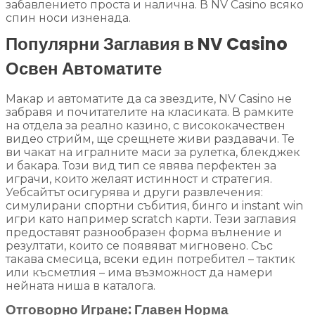
забавлението проста и налична. В NV Casino всяко
спин носи изненада.
Популярни Заглавия в NV Casino
Освен Автоматите
Макар и автоматите да са звездите, NV Casino не
забравя и почитателите на класиката. В рамките
на отдела за реално казино, с висококачествен
видео стрийм, ще срещнете живи раздавачи. Те
ви чакат на игралните маси за рулетка, блекджек
и бакара. Този вид тип се явява перфектен за
играчи, които желаят истинност и стратегия.
Уебсайтът осигурява и други развлечения:
симулирани спортни събития, бинго и instant win
игри като например scratch карти. Тези заглавия
предоставят разнообразен форма вълнение и
резултати, които се появяват мигновено. Със
такава смесица, всеки един потребител – тактик
или късметлия – има възможност да намери
нейната ниша в каталога.
Отговорно Игране: Главен Норма