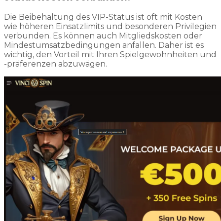
Die Beibehaltung des VIP-Status ist oft mit Kosten
wie höheren Einsatzlimits und besonderen Privilegien
verbunden. Es können auch Mitgliedskosten oder
Mindestumsatzbedingungen anfallen. Daher ist es
wichtig, den Vorteil mit Ihren Spielgewohnheiten und
-präferenzen abzuwägen.