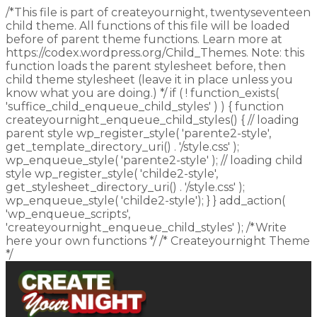
/*This file is part of createyournight, twentyseventeen
child theme. All functions of this file will be loaded
before of parent theme functions. Learn more at
https://codex.wordpress.org/Child_Themes. Note: this
function loads the parent stylesheet before, then
child theme stylesheet (leave it in place unless you
know what you are doing.) */ if ( ! function_exists(
'suffice_child_enqueue_child_styles' ) ) { function
createyournight_enqueue_child_styles() { // loading
parent style wp_register_style( 'parente2-style',
get_template_directory_uri() . '/style.css' );
wp_enqueue_style( 'parente2-style' ); // loading child
style wp_register_style( 'childe2-style',
get_stylesheet_directory_uri() . '/style.css' );
wp_enqueue_style( 'childe2-style'); } } add_action(
'wp_enqueue_scripts',
'createyournight_enqueue_child_styles' ); /*Write
here your own functions */ /* Createyournight Theme
*/