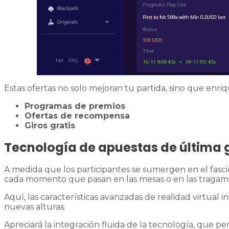
Estas ofertas no solo mejoran tu partida, sino que enriq
Programas de premios
Ofertas de recompensa
Giros gratis
Tecnología de apuestas de última
A medida que los participantes se sumergen en el fas
cada momento que pasan en las mesas o en las tragam
Aquí, las características avanzadas de realidad virtual 
nuevas alturas.
Apreciará la integración fluida de la tecnología, que per