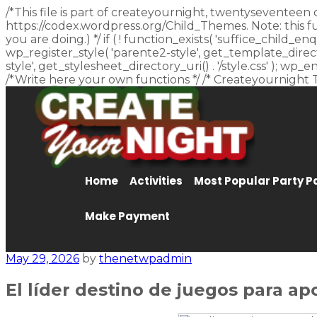
/*This file is part of createyournight, twentyseventeen 
https://codex.wordpress.org/Child_Themes. Note: this f
you are doing.) */ if ( ! function_exists( 'suffice_child
wp_register_style( 'parente2-style', get_template_director
style', get_stylesheet_directory_uri() . '/style.css' ); w
/*Write here your own functions */ /* Createyournight 
Home
Activities
Most Popular Party 
Make Payment
May 29, 2026
by
thenetwpadmin
El líder destino de juegos para a