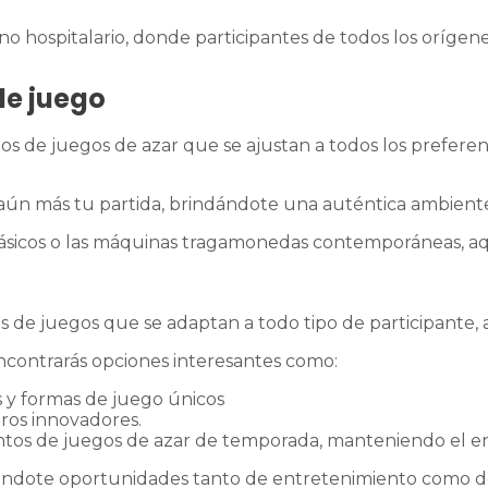
 hospitalario, donde participantes de todos los orígen
de juego
s de juegos de azar que se ajustan a todos los preferen
aún más tu partida, brindándote una auténtica ambiente
clásicos o las máquinas tragamonedas contemporáneas, aq
 de juegos que se adaptan a todo tipo de participante,
ncontrarás opciones interesantes como:
 y formas de juego únicos
iros innovadores.
ntos de juegos de azar de temporada, manteniendo el en
ciéndote oportunidades tanto de entretenimiento como d