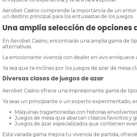
Aerobet Casino comprende la importancia de un entorno
un destino principal para los entusiastas de los juegos.
Una amplia selección de opciones 
En Aerobet Casino, encontrarás una amplia gama de tipo
alternativas.
La emocionante vivencia con dealer en vivo enriquece 
Ya sea que te inclines por los juegos de azar de mesa 
Diversas clases de juegos de azar
Aerobet Casino ofrece una impresionante gama de tipos
Ya seas un principiante o un experto experimentado, e
Máquinas tragamonedas con historias envolventes
Juegos de mesa que abarcan clásicos favoritos y g
Juegos de azar especializados que contienen eve
Esta variada gama mejora tu vivencia de partida, ofre