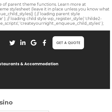
fore of parent theme functions. Learn more at
heme stylesheet (leave it in place unless you know what
ue_child_styles() { // loading parent style
 ); // loading child style wp_register_style( 'childe2-
eue_scripts', 'createyournight_enqueue_child_styles' );
GET A QUOTE
staurants & Accommodation
sino