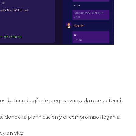
dos de tecnología de juegos avanzada que potencia
sta donde la planificación y el compromiso llegan a
 y en vivo.