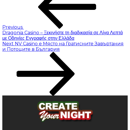
Previous
Dragonia Casino – Ξεκινήστε τη διαδικασία σε Λίγα Λεπτά
με Οδηγίες Εγγραφής στην Ελλάδα
Next
NV Casino е Място на Гратисните Завъртания
и Потоците в България