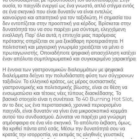
ουσία, το παιχνίδι ενεργεί ως ένα γνωστό, απλό στίγμα εντός
σε ένα σκηνικό που είναι δυνατόν να είναι εντελώς
καινούργιο και απαιτητικό για τον ταξιδιώτη. Η σημασία του
δεν εντοπίζεται στην προοπτική για κέρδος. Βρίσκεται στην
δυνατότητά του να σου παρέχει μια σύντομη, ελεγχόμενη
εναλλαγή. Παρ’ όλα αυτά, η επιτυχία μιας παρόμοιας
πρότασης στηρίζεται σε μια ξεκάθαρη προτεραιότητα. Η
πολιτιστική και μαγειρική γνωριμία χρειάζεται να μένει ο
πρωταγωνιστής. Οποιαδήποτε ψηφιακή απασχόληση κατέχει
έναν απόλυτα συμπληρωματικό και συγκεκριμένο χαρακτήρα.
Η έννοια των γαστρονομικών διαλειμμάτων με ψηφιακά
διαλείμματα δείχνει την πολυδιάστατη φύση των σύγχρονων
ταξιδιών. Το ελληνικό κράτος, ως μέρος ουσιαστικής
γαστρονομικής και πολιτισμικής βίωσης, είναι σε θέση να
ενσωματώσει και τέτοιες νέες τύπους διασκέδασης. Το
βασικό στοιχείο είναι η συνέπεια. Το 40 Burning Hot Slot,
αν το δεις ως ένα περιστασιακό, χρονικά περιορισμένο
παιχνίδι, είναι δυνατόν να γίνει ένα μικροσκοπικό κομμάτι
αυτού του συνδυασμού. Δύναται να παρέχει μια γνώριμη
ατμόσφαιρα σε ένα νέο σκηνικό. Το απόλυτο έκβαση, όμως,
θα κριθεί πάντα από εσάς. Μέσω την δυνατότητά σου να
κρατάς την ισορροπία, να εκτιμάς τις αληθινές γευστικές