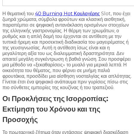
Η θεματική του
40 Burning Hot Κουλοχέρης
Slot, που έχει
ζωηρά χρώματα, σύμβολα φρούτων και κλασική αισθητική,
παραπέμπει σε ψηφιακή αντανάκλαση ορισμένων στοιχείων
της ελληνικής γαστρονομίας. Η θέρμη των χρωμάτων, ο
ρυθμός και η απλή δομή του έρχονται σε αντίθεση με την
τυπικά ήρεμη και προσεκτική διαδικασία του μαγειρέματος ή
της γευσιγνωσίας. Αυτή η αντίθεση ίσως είναι και η
μεγαλύτερη αξία του ως διαλειμματική δραστηριότητα. Δεν
απαιτεί μεγάλη συγκέντρωση ή βαθιά γνώση. Σου προσφέρει
μια μέθοδο να «ξεκαθαρίσεις» το μυαλό για μερικά λεπτά. Η
οικειότητα του θέματος, που φέρνει σε μνήμη παλιά
φρουτάκια, προσδίδει μια αίσθηση νοσταλγίας και απλότητας.
Γίνεται έτσι ένα ψηφιακό ανάπαυμα πριν γυρίσεις πίσω στις
πιο σύνθετες εμπειρίες της κουζίνας ή του τραπεζιού.
Οι Προκλήσεις της Ισορροπίας:
Εκτίμηση του Χρόνου και της
Προσοχής
Το πρωταρχικό ζήτημα όταν εντάσσεις ψηφιακή διασκέδαση