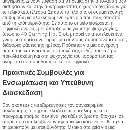
μαγειρικής. Δίνουν έμφαση στην ηρεμία, στην απόλαυση των
αισθήσεων και στην συντροφικότητα, δίχως να αγχώνουν για
το τελικό αποτέλεσμα. Σε αυτό το πλαίσιο, οι συμμετέχοντες
επιθυμούν μια ολοκληρωμένη εμπειρία που τους αποσπά
από τη καθημερινότητα. Σε αυτό το σημείο εισέρχεται η
ψηφιακή αναψυχή. Η ύπαρξη μιας γνωστής ψυχαγωγίας,
όπως το 40 Burning Hot Slot, μπορεί να αποτελέσει ένα
γνώριμο σημείο αναφοράς, μια σύντομη παύση ανάμεσα στις
διάφορες φάσεις της ημέρας. Πρόκειται για μια σύγχρονη
ματιά που κατανοεί πως ο επισκέπτης ενδέχεται να ζητά
ποικιλία ακόμη και στη ψυχαγωγία του, ισορροπώντας
ανάμεσα στο παραδοσιακό και το ψηφιακό.
Πρακτικές Συμβουλές για
Ενσωμάτωση και Υπεύθυνη
Διασκέδαση
Εάν σκοπεύεις να εξερευνήσεις τον συγκεκριμένο
συνδυασμό, το σημείο-κλειδί είναι ο ρεαλισμός και ο
προγραμματισμός. Δεν είναι για κάθε άνθρωπο. Στοχεύει σε
άτομα που απολαμβάνουν την ποικιλία και είναι σε θέση να
τη χειριστούν με υπευθυνότητα. Μερικά στοιχεία για μια