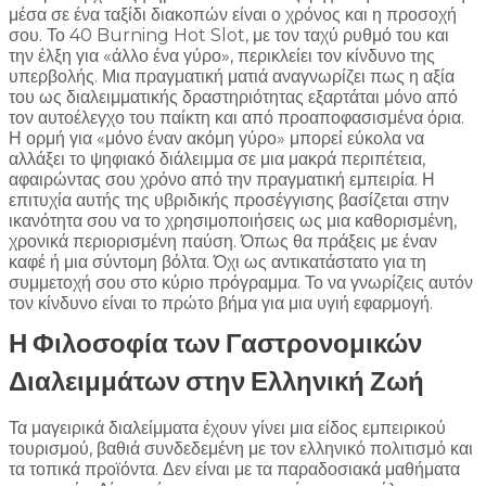
μέσα σε ένα ταξίδι διακοπών είναι ο χρόνος και η προσοχή
σου. Το 40 Burning Hot Slot, με τον ταχύ ρυθμό του και
την έλξη για «άλλο ένα γύρο», περικλείει τον κίνδυνο της
υπερβολής. Μια πραγματική ματιά αναγνωρίζει πως η αξία
του ως διαλειμματικής δραστηριότητας εξαρτάται μόνο από
τον αυτοέλεγχο του παίκτη και από προαποφασισμένα όρια.
Η ορμή για «μόνο έναν ακόμη γύρο» μπορεί εύκολα να
αλλάξει το ψηφιακό διάλειμμα σε μια μακρά περιπέτεια,
αφαιρώντας σου χρόνο από την πραγματική εμπειρία. Η
επιτυχία αυτής της υβριδικής προσέγγισης βασίζεται στην
ικανότητα σου να το χρησιμοποιήσεις ως μια καθορισμένη,
χρονικά περιορισμένη παύση. Όπως θα πράξεις με έναν
καφέ ή μια σύντομη βόλτα. Όχι ως αντικατάστατο για τη
συμμετοχή σου στο κύριο πρόγραμμα. Το να γνωρίζεις αυτόν
τον κίνδυνο είναι το πρώτο βήμα για μια υγιή εφαρμογή.
Η Φιλοσοφία των Γαστρονομικών
Διαλειμμάτων στην Ελληνική Ζωή
Τα μαγειρικά διαλείμματα έχουν γίνει μια είδος εμπειρικού
τουρισμού, βαθιά συνδεδεμένη με τον ελληνικό πολιτισμό και
τα τοπικά προϊόντα. Δεν είναι με τα παραδοσιακά μαθήματα