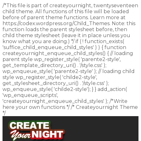
/*This file is part of createyournight, twentyseventeen
child theme. All functions of this file will be loaded
before of parent theme functions. Learn more at
https://codex.wordpress.org/Child_Themes. Note: this
function loads the parent stylesheet before, then
child theme stylesheet (leave it in place unless you
know what you are doing.) */ if ( ! function_exists(
'suffice_child_enqueue_child_styles' ) ) { function
createyournight_enqueue_child_styles() { // loading
parent style wp_register_style( 'parente2-style',
get_template_directory_uri() . '/style.css' );
wp_enqueue_style( 'parente2-style' ); // loading child
style wp_register_style( 'childe2-style',
get_stylesheet_directory_uri() . '/style.css' );
wp_enqueue_style( 'childe2-style'); } } add_action(
'wp_enqueue_scripts',
'createyournight_enqueue_child_styles' ); /*Write
here your own functions */ /* Createyournight Theme
*/