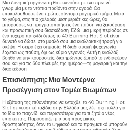
Μια δυνητική οργάνωση θα εκκινούσε με ένα πρωινό
γνωριμία με τα ντόπια προϊόντα στην αγορά. Θα
επακολουθούσε ένα πρώτο, σύντομο μαγειρικό τμήμα. Μετά
το γεύμα, στις πιο χαλαρές μεσημεριάτικες ώρες, θα
μπορούσες να πραγματοποιήσεις ένα παύση για ξεκούραση
και προσωπική σου διασκέδαση. Εδώ, μια μικρή περίοδος σε
ένα τυχερό παιχνίδι όπως το 40 Burning Hot Slot είναι
δυνατό να δώσει στο μυαλό σου μια εναλλακτική τροφή για
σκέψη. Η σειρά έχει σημασία. Η διαδικτυακή ψυχαγωγία
έρχεται ως παύση, όχι ως κύριο γεγονός. Αυτή η εναλλάξ
βοηθά να μην κουραστείς, διατηρώντας ζωηρό το ενδιαφέρον
σου και για τις δύο πλευρές της ημέρας—τη μαγειρική και την
διασκέδαση.
Επισκόπηση: Μια Μοντέρνα
Προσέγγιση στον Τομέα Βιωμάτων
Η εξέταση της πιθανότητας να ενταχθεί το 40 Burning Hot
Slot σε γευστικά ταξίδια στην Ελλάδα μας λέει όχι πολλά για
το ίδιο το παιχνίδι και περισσότερα για το τι ζητά ο νέος
επισκέπτης. Παρουσιάζει μια ροή προς μικτές
δραστηριότητες, όταν το ψηφιακό και το πραγματικό μπορούν
να συνδυάζονται, με προϋπόθεση τον αυτοπειθαρχία. Στην