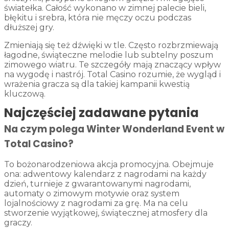
światełka. Całość wykonano w zimnej palecie bieli,
błękitu i srebra, która nie męczy oczu podczas
dłuższej gry.
Zmieniają się też dźwięki w tle. Często rozbrzmiewają
łagodne, świąteczne melodie lub subtelny poszum
zimowego wiatru. Te szczegóły mają znaczący wpływ
na wygodę i nastrój. Total Casino rozumie, że wygląd i
wrażenia gracza są dla takiej kampanii kwestią
kluczową.
Najczęściej zadawane pytania
Na czym polega Winter Wonderland Event w
Total Casino?
To bożonarodzeniowa akcja promocyjna. Obejmuje
ona: adwentowy kalendarz z nagrodami na każdy
dzień, turnieje z gwarantowanymi nagrodami,
automaty o zimowym motywie oraz system
lojalnościowy z nagrodami za grę. Ma na celu
stworzenie wyjątkowej, świątecznej atmosfery dla
graczy.