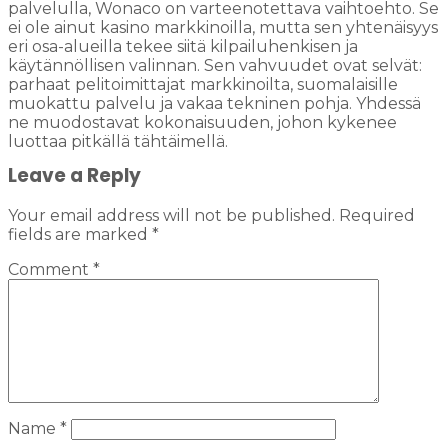
palvelulla, Wonaco on varteenotettava vaihtoehto. Se
ei ole ainut kasino markkinoilla, mutta sen yhtenäisyys
eri osa-alueilla tekee siitä kilpailuhenkisen ja
käytännöllisen valinnan. Sen vahvuudet ovat selvät:
parhaat pelitoimittajat markkinoilta, suomalaisille
muokattu palvelu ja vakaa tekninen pohja. Yhdessä
ne muodostavat kokonaisuuden, johon kykenee
luottaa pitkällä tähtäimellä.
Leave a Reply
Your email address will not be published.
Required
fields are marked
*
Comment
*
Name
*