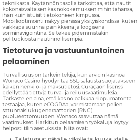
tekniikasta. Käytännön tasolla tarkoittaa, että nautit
kokonaisvaltaisen kasinokokemuksen mihin tahansa,
ihan kuin istuisit tietokoneen kimpussa.
Mobiilioptimointi näkyy pienissä yksityiskohdissa, kuten
vaikkapa suurina painikkeina ja loogisena
sorminavigointina. Se tekee pidemmistäkin
pelituokioista nautinnollisempia.
Tietoturva ja vastuuntuntoinen
pelaaminen
Turvallisuus on tärkein tekijä, kun arvioin kasinoa.
Wonaco Casino hyödyntää SSL-salausta suojatakseen
kaiken henkilö- ja maksutietosi. Curaçaon lisenssi
edellyttää tiettyjä turva- ja reiluusvaatimuksia.
Tarkastelen aina, että kasino palkkaa riippumatonta
testaajaa, kuten eCOGRAa, varmistamaan pelien
satunnaislukugeneraattorien (RNG)
puolueettomuuden. Wonaco saavuttaa nämä
vaatimukset. Harkitun pelaamisen työkaluja löytyy
helposti tilin asetuksista. Niitä ovat:
Talletusrajat päivälle, viikolle tai kuukaudelle