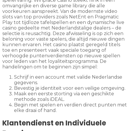
spelervaring. Winplace Casino steekt flink in een
omvangrijke en diverse game library die alle
voorkeuren aanspreekt. Van de modernste video
slots van top providers zoals NetEnt en Pragmatic
Play tot tijdloze tafelspellen en een dynamische live
casino gedeelte met Nederlandstalige dealers – de
selectie is reusachtig. Deze afwisseling is op zich een
beloning voor vaste spelers, die altijd nieuwe dingen
kunnen ervaren. Het casino plaatst geregeld titels
toe en presenteert vaak speciale toegang of
verhoogde puntenverdiensten op nieuwe spellen
voor leden van het loyaliteitsprogramma. De
handelingen om te beginnen zijn simpel:
Schrijf in een account met valide Nederlandse
gegevens.
Bevestig je identiteit voor een veilige omgeving.
Maak een eerste storting via een geschikte
methode zoals iDEAL.
Begin met spelen en verdien direct punten met
elke draai of hand.
Klantendienst en Individuele