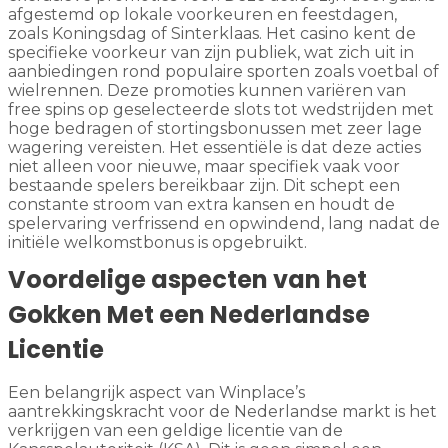
afgestemd op lokale voorkeuren en feestdagen,
zoals Koningsdag of Sinterklaas. Het casino kent de
specifieke voorkeur van zijn publiek, wat zich uit in
aanbiedingen rond populaire sporten zoals voetbal of
wielrennen. Deze promoties kunnen variëren van
free spins op geselecteerde slots tot wedstrijden met
hoge bedragen of stortingsbonussen met zeer lage
wagering vereisten. Het essentiële is dat deze acties
niet alleen voor nieuwe, maar specifiek vaak voor
bestaande spelers bereikbaar zijn. Dit schept een
constante stroom van extra kansen en houdt de
spelervaring verfrissend en opwindend, lang nadat de
initiële welkomstbonus is opgebruikt.
Voordelige aspecten van het
Gokken Met een Nederlandse
Licentie
Een belangrijk aspect van Winplace’s
aantrekkingskracht voor de Nederlandse markt is het
verkrijgen van een geldige licentie van de