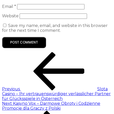
Email
*
Website
Save my name, email, and website in this browser
for the next time I comment.
Previous
Slota
Casino – Ihr vertrauenswürdiger verlässlicher Partner
für Glücksspiele in Österreich
Next
Kasyno Vox – Darmowe Obroty i Codzienne
Promocje dla Graczy z Polski