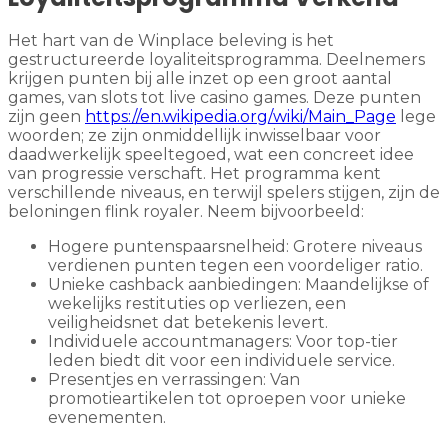
Het hart van de Winplace beleving is het
gestructureerde loyaliteitsprogramma. Deelnemers
krijgen punten bij alle inzet op een groot aantal
games, van slots tot live casino games. Deze punten
zijn geen
https://en.wikipedia.org/wiki/Main_Page
lege
woorden; ze zijn onmiddellijk inwisselbaar voor
daadwerkelijk speeltegoed, wat een concreet idee
van progressie verschaft. Het programma kent
verschillende niveaus, en terwijl spelers stijgen, zijn de
beloningen flink royaler. Neem bijvoorbeeld:
Hogere puntenspaarsnelheid: Grotere niveaus
verdienen punten tegen een voordeliger ratio.
Unieke cashback aanbiedingen: Maandelijkse of
wekelijks restituties op verliezen, een
veiligheidsnet dat betekenis levert.
Individuele accountmanagers: Voor top-tier
leden biedt dit voor een individuele service.
Presentjes en verrassingen: Van
promotieartikelen tot oproepen voor unieke
evenementen.