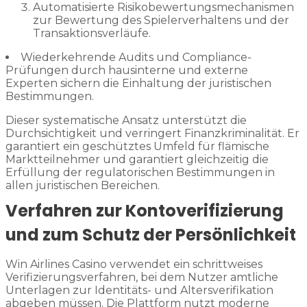
Automatisierte Risikobewertungsmechanismen
zur Bewertung des Spielerverhaltens und der
Transaktionsverläufe.
Wiederkehrende Audits und Compliance-
Prüfungen durch hausinterne und externe
Experten sichern die Einhaltung der juristischen
Bestimmungen.
Dieser systematische Ansatz unterstützt die
Durchsichtigkeit und verringert Finanzkriminalität. Er
garantiert ein geschütztes Umfeld für flämische
Marktteilnehmer und garantiert gleichzeitig die
Erfüllung der regulatorischen Bestimmungen in
allen juristischen Bereichen.
Verfahren zur Kontoverifizierung
und zum Schutz der Persönlichkeit
Win Airlines Casino verwendet ein schrittweises
Verifizierungsverfahren, bei dem Nutzer amtliche
Unterlagen zur Identitäts- und Altersverifikation
abgeben müssen. Die Plattform nutzt moderne