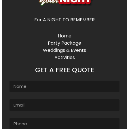
For A NIGHT TO REMEMBER
Home
Party Package
Weddings & Events
Activities
GET A FREE QUOTE