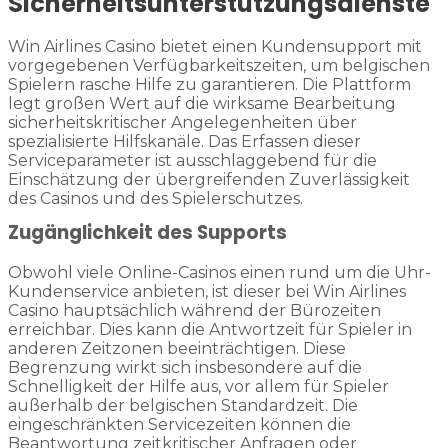
Sicherheitsunterstützungsdienste
Win Airlines Casino bietet einen Kundensupport mit
vorgegebenen Verfügbarkeitszeiten, um belgischen
Spielern rasche Hilfe zu garantieren. Die Plattform
legt großen Wert auf die wirksame Bearbeitung
sicherheitskritischer Angelegenheiten über
spezialisierte Hilfskanäle. Das Erfassen dieser
Serviceparameter ist ausschlaggebend für die
Einschätzung der übergreifenden Zuverlässigkeit
des Casinos und des Spielerschutzes.
Zugänglichkeit des Supports
Obwohl viele Online-Casinos einen rund um die Uhr-
Kundenservice anbieten, ist dieser bei Win Airlines
Casino hauptsächlich während der Bürozeiten
erreichbar. Dies kann die Antwortzeit für Spieler in
anderen Zeitzonen beeinträchtigen. Diese
Begrenzung wirkt sich insbesondere auf die
Schnelligkeit der Hilfe aus, vor allem für Spieler
außerhalb der belgischen Standardzeit. Die
eingeschränkten Servicezeiten können die
Beantwortung zeitkritischer Anfragen oder