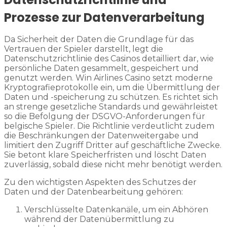
Prozesse zur Datenverarbeitung
Da Sicherheit der Daten die Grundlage für das
Vertrauen der Spieler darstellt, legt die
Datenschutzrichtlinie des Casinos detailliert dar, wie
persönliche Daten gesammelt, gespeichert und
genutzt werden. Win Airlines Casino setzt moderne
Kryptografieprotokolle ein, um die Übermittlung der
Daten und -speicherung zu schützen. Es richtet sich
an strenge gesetzliche Standards und gewährleistet
so die Befolgung der DSGVO-Anforderungen für
belgische Spieler. Die Richtlinie verdeutlicht zudem
die Beschränkungen der Datenweitergabe und
limitiert den Zugriff Dritter auf geschäftliche Zwecke.
Sie betont klare Speicherfristen und löscht Daten
zuverlässig, sobald diese nicht mehr benötigt werden.
Zu den wichtigsten Aspekten des Schutzes der
Daten und der Datenbearbeitung gehören:
Verschlüsselte Datenkanäle, um ein Abhören
während der Datenübermittlung zu