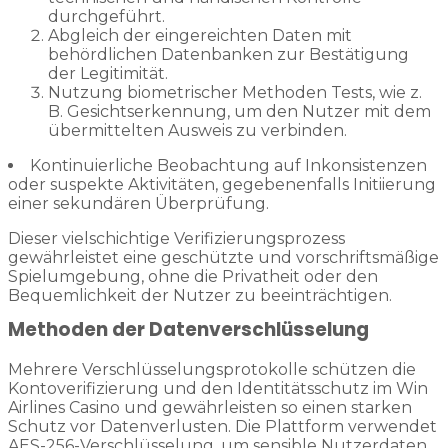
durchgeführt.
Abgleich der eingereichten Daten mit
behördlichen Datenbanken zur Bestätigung
der Legitimität.
Nutzung biometrischer Methoden Tests, wie z.
B. Gesichtserkennung, um den Nutzer mit dem
übermittelten Ausweis zu verbinden.
Kontinuierliche Beobachtung auf Inkonsistenzen
oder suspekte Aktivitäten, gegebenenfalls Initiierung
einer sekundären Überprüfung.
Dieser vielschichtige Verifizierungsprozess
gewährleistet eine geschützte und vorschriftsmäßige
Spielumgebung, ohne die Privatheit oder den
Bequemlichkeit der Nutzer zu beeinträchtigen.
Methoden der Datenverschlüsselung
Mehrere Verschlüsselungsprotokolle schützen die
Kontoverifizierung und den Identitätsschutz im Win
Airlines Casino und gewährleisten so einen starken
Schutz vor Datenverlusten. Die Plattform verwendet
AES-256-Verschlüsselung, um sensible Nutzerdaten