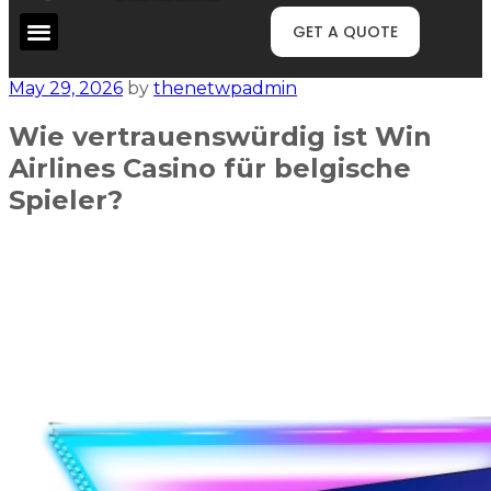
GET A QUOTE
May 29, 2026
by
thenetwpadmin
Wie vertrauenswürdig ist Win
Airlines Casino für belgische
Spieler?