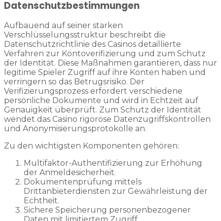
Datenschutzbestimmungen
Aufbauend auf seiner starken
Verschlüsselungsstruktur beschreibt die
Datenschutzrichtlinie des Casinos detaillierte
Verfahren zur Kontoverifizierung und zum Schutz
der Identität. Diese Maßnahmen garantieren, dass nur
legitime Spieler Zugriff auf ihre Konten haben und
verringern so das Betrugsrisiko. Der
Verifizierungsprozess erfordert verschiedene
persönliche Dokumente und wird in Echtzeit auf
Genauigkeit überprüft. Zum Schutz der Identität
wendet das Casino rigorose Datenzugriffskontrollen
und Anonymisierungsprotokolle an.
Zu den wichtigsten Komponenten gehören:
Multifaktor-Authentifizierung zur Erhöhung
der Anmeldesicherheit.
Dokumentenprüfung mittels
Drittanbieterdiensten zur Gewährleistung der
Echtheit.
Sichere Speicherung personenbezogener
Daten mit limitiertem Zugriff.