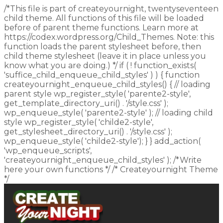
/*This file is part of createyournight, twentyseventeen
child theme. All functions of this file will be loaded
before of parent theme functions. Learn more at
https://codex.wordpress.org/Child_Themes. Note: this
function loads the parent stylesheet before, then
child theme stylesheet (leave it in place unless you
know what you are doing.) */ if ( ! function_exists(
'suffice_child_enqueue_child_styles' ) ) { function
createyournight_enqueue_child_styles() { // loading
parent style wp_register_style( 'parente2-style',
get_template_directory_uri() . '/style.css' );
wp_enqueue_style( 'parente2-style' ); // loading child
style wp_register_style( 'childe2-style',
get_stylesheet_directory_uri() . '/style.css' );
wp_enqueue_style( 'childe2-style'); } } add_action(
'wp_enqueue_scripts',
'createyournight_enqueue_child_styles' ); /*Write
here your own functions */ /* Createyournight Theme
*/