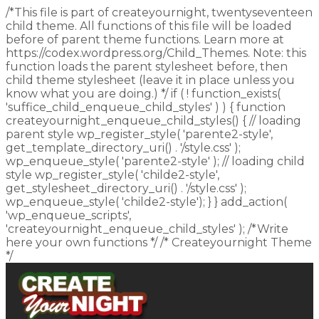
/*This file is part of createyournight, twentyseventeen
child theme. All functions of this file will be loaded
before of parent theme functions. Learn more at
https://codex.wordpress.org/Child_Themes. Note: this
function loads the parent stylesheet before, then
child theme stylesheet (leave it in place unless you
know what you are doing.) */ if ( ! function_exists(
'suffice_child_enqueue_child_styles' ) ) { function
createyournight_enqueue_child_styles() { // loading
parent style wp_register_style( 'parente2-style',
get_template_directory_uri() . '/style.css' );
wp_enqueue_style( 'parente2-style' ); // loading child
style wp_register_style( 'childe2-style',
get_stylesheet_directory_uri() . '/style.css' );
wp_enqueue_style( 'childe2-style'); } } add_action(
'wp_enqueue_scripts',
'createyournight_enqueue_child_styles' ); /*Write
here your own functions */ /* Createyournight Theme
*/