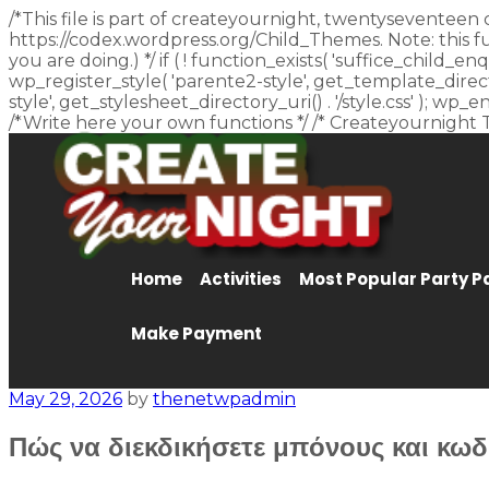
/*This file is part of createyournight, twentyseventeen 
https://codex.wordpress.org/Child_Themes. Note: this f
you are doing.) */ if ( ! function_exists( 'suffice_child
wp_register_style( 'parente2-style', get_template_director
style', get_stylesheet_directory_uri() . '/style.css' ); w
/*Write here your own functions */ /* Createyournight 
Home
Activities
Most Popular Party 
Make Payment
May 29, 2026
by
thenetwpadmin
Πώς να διεκδικήσετε μπόνους και κω