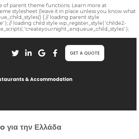
fore of parent theme functions. Learn more at
heme stylesheet (leave it in place unless you know what
ue_child_styles() { // loading parent style
 ); // loading child style wp_register_style( 'childe2-
eue_scripts', 'createyournight_enqueue_child_styles' );
GET A QUOTE
staurants & Accommodation
o για την Ελλάδα