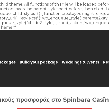
child theme. All functions of this file will be loaded be
unction loads the parent stylesheet before, then child t
_enqueue_child_styles' ) ) { function createyournight_enque
y_uri() . '/style.css' ); wp_enqueue_style( 'parente2-style'
p_enqueue_style( 'childe2-style'); } } add_action( 'wp_enqu
Theme */
Packages
Build your package
Weddings & Events
Re
δικούς προσφοράς στο Spinbara Casin