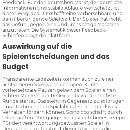
Feedback. Für den deutschen Markt, der deutliche
Informationen und stabile Abläufe wertschätzt, ist
dieser Weg ideal. Er schafft eine vorhersehbare und
damit beruhigende Spielwelt. Der Spieler hat nicht
das Gefühl, gegen eine undurchsichtige Maschine
anzutreten. Die Systematik dieser Feedback-
Schleifen prägt die Plattform.
Auswirkung auf die
Spielentscheidungen und das
Budget
Transparente Ladezeiten können auch zu einer
achtsameren Spielweise beitragen. Kurze,
vorhersehbare Pausen geben dem Spieler einen
echten Moment der Reflexion, bevor die nächste
Runde startet. Das steht im Gegensatz zu sofortigen,
ununterbrochenen Spielabläufen, die impulsives
Verhalten fördern können. Spinoloco schafft durch
seine sanften Übergänge ein ausgeglichenes Tempo.
Für den verantwortungsbewussten Spieler in
Deutschland unterstützt dieser Rhythmus die