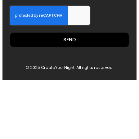
SEND
© 2025 CreateYourNight. All rights reserved.