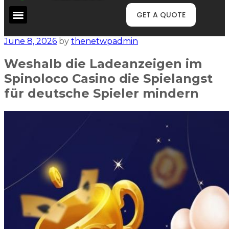
GET A QUOTE
June 8, 2026
by
thenetwpadmin
Weshalb die Ladeanzeigen im
Spinoloco Casino die Spielangst
für deutsche Spieler mindern