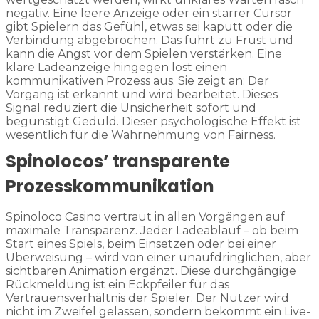
negativ. Eine leere Anzeige oder ein starrer Cursor
gibt Spielern das Gefühl, etwas sei kaputt oder die
Verbindung abgebrochen. Das führt zu Frust und
kann die Angst vor dem Spielen verstärken. Eine
klare Ladeanzeige hingegen löst einen
kommunikativen Prozess aus. Sie zeigt an: Der
Vorgang ist erkannt und wird bearbeitet. Dieses
Signal reduziert die Unsicherheit sofort und
begünstigt Geduld. Dieser psychologische Effekt ist
wesentlich für die Wahrnehmung von Fairness.
Spinolocos’ transparente
Prozesskommunikation
Spinoloco Casino vertraut in allen Vorgängen auf
maximale Transparenz. Jeder Ladeablauf – ob beim
Start eines Spiels, beim Einsetzen oder bei einer
Überweisung – wird von einer unaufdringlichen, aber
sichtbaren Animation ergänzt. Diese durchgängige
Rückmeldung ist ein Eckpfeiler für das
Vertrauensverhältnis der Spieler. Der Nutzer wird
nicht im Zweifel gelassen, sondern bekommt ein Live-