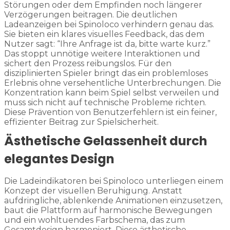
Störungen oder dem Empfinden noch längerer
Verzögerungen beitragen. Die deutlichen
Ladeanzeigen bei Spinoloco verhindern genau das.
Sie bieten ein klares visuelles Feedback, das dem
Nutzer sagt: “Ihre Anfrage ist da, bitte warte kurz.”
Das stoppt unnötige weitere Interaktionen und
sichert den Prozess reibungslos. Für den
disziplinierten Spieler bringt das ein problemloses
Erlebnis ohne versehentliche Unterbrechungen. Die
Konzentration kann beim Spiel selbst verweilen und
muss sich nicht auf technische Probleme richten.
Diese Prävention von Benutzerfehlern ist ein feiner,
effizienter Beitrag zur Spielsicherheit.
Ästhetische Gelassenheit durch
elegantes Design
Die Ladeindikatoren bei Spinoloco unterliegen einem
Konzept der visuellen Beruhigung. Anstatt
aufdringliche, ablenkende Animationen einzusetzen,
baut die Plattform auf harmonische Bewegungen
und ein wohltuendes Farbschema, das zum
Gesamtdesign harmoniert. Diese ästhetische