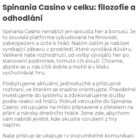
Spinania Casino v celku: filozofie a
odhodlání
Spinania Casino nenabízí jen spousta her a bonusů. Je
to souvislá platforma vybudovaná na férovosti,
zabezpečení a úctě k hráči. Naším úsilím je nabízet
vynikající zábavu v prostředí, které vyvolává důvěru.
Veškeré naše rozhodnutí, od volby vývojářů her po
stanovení podmínek, tomuto cíli slouží. Chceme,
abyste se u nás cítili dobře a mohli si v klidu
vychutnávat hru.
Poskytujeme aktuální, jednoduché a přístupné
rozhraní, ve kterém se snadno orientujete. Pravidelně
investujeme do systémů a zdokonalujeme služby
podle reakcí od hráčů. Pokud vstoupíte do Spinania
Casino, vstupujete na místo připravené s zřetelem na
přání a nároky dnešního hráče. Jsme zde, abychom
vám nabídli jeviště, kde okusíte vzrušení z hry
naplno.
Naše přístup se ukazuje i v srozumitelné komunikaci.