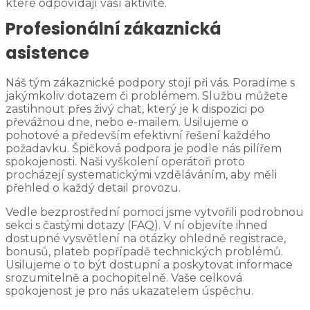
které odpovídají vaší aktivitě.
Profesionální zákaznická
asistence
Náš tým zákaznické podpory stojí při vás. Poradíme s
jakýmkoliv dotazem či problémem. Službu můžete
zastihnout přes živý chat, který je k dispozici po
převážnou dne, nebo e-mailem. Usilujeme o
pohotové a především efektivní řešení každého
požadavku. Špičková podpora je podle nás pilířem
spokojenosti. Naši vyškolení operátoři proto
procházejí systematickými vzděláváním, aby měli
přehled o každý detail provozu.
Vedle bezprostřední pomoci jsme vytvořili podrobnou
sekci s častými dotazy (FAQ). V ní objevíte ihned
dostupné vysvětlení na otázky ohledně registrace,
bonusů, plateb popřípadě technických problémů.
Usilujeme o to být dostupní a poskytovat informace
srozumitelně a pochopitelně. Vaše celková
spokojenost je pro nás ukazatelem úspěchu.