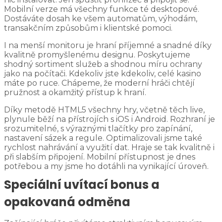
Mobilní verze má všechny funkce té desktopové.
Dostáváte dosah ke všem automatům, výhodám,
transakčním způsobům i klientské pomoci.
I na menší monitoru je hraní příjemné a snadné díky
kvalitně promyšlenému designu. Poskytujeme
shodný sortiment služeb a shodnou míru ochrany
jako na počítači. Kdekoliv jste kdekoliv, celé kasino
máte po ruce. Chápeme, že moderní hráči chtějí
pružnost a okamžitý přístup k hraní.
Díky metodě HTML5 všechny hry, včetně těch live,
plynule běží na přístrojích s iOS i Android. Rozhraní je
srozumitelné, s výraznými tlačítky pro zapínání,
nastavení sázek a regule. Optimalizovali jsme také
rychlost nahrávání a využití dat. Hraje se tak kvalitně i
při slabším připojení. Mobilní přístupnost je dnes
potřebou a my jsme ho dotáhli na vynikající úroveň.
Speciální uvítací bonus a
opakovaná odměna