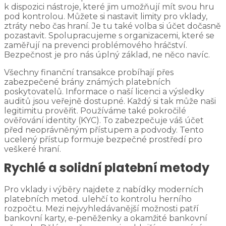
k dispozici nástroje, které jim umožňují mít svou hru
pod kontrolou. Můžete si nastavit limity pro vklady,
ztráty nebo čas hraní. Je tu také volba si účet dočasně
pozastavit. Spolupracujeme s organizacemi, které se
zaměřují na prevenci problémového hráčství.
Bezpečnost je pro nás úplný základ, ne něco navíc.
Všechny finanční transakce probíhají přes
zabezpečené brány známých platebních
poskytovatelů. Informace o naší licenci a výsledky
auditů jsou veřejně dostupné. Každý si tak může naši
legitimitu prověřit. Používáme také pokročilé
ověřování identity (KYC). To zabezpečuje váš účet
před neoprávněným přístupem a podvody. Tento
ucelený přístup formuje bezpečné prostředí pro
veškeré hraní.
Rychlé a solidní platební metody
Pro vklady i výběry najdete z nabídky moderních
platebních metod. ulehčí to kontrolu herního
rozpočtu. Mezi nejvyhledávanější možnosti patří
bankovní karty, e-peněženky a okamžité bankovní