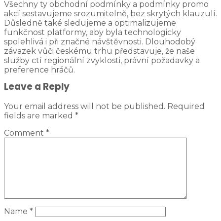
Všechny ty obchodní podmínky a podmínky promo
akcí sestavujeme srozumitelně, bez skrytých klauzulí.
Důsledně také sledujeme a optimalizujeme
funkčnost platformy, aby byla technologicky
spolehlivá i při značné návštěvnosti. Dlouhodobý
závazek vůči českému trhu představuje, že naše
služby ctí regionální zvyklosti, právní požadavky a
preference hráčů.
Leave a Reply
Your email address will not be published.
Required
fields are marked
*
Comment
*
Name
*