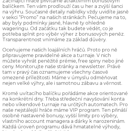
Začínající hráče přivítáme atraktivním bonusovým
balíčkem. Ten vám prodlouží čas u her a zvýší šanci
na výhru. Současné detaily nabídky vždy uvidíte jasně
v sekci “Promo” na našich stránkách. Pečujeme na to,
aby byly podmínky jasné, hlavně ty ohledně
wageringu. Od začátku tak budete vědět, co je
potřeba splnit pro výběr výher z bonusových peněz.
Transparentnost vnímáme za základ důvěry.
Oceňujeme našich loajálních hráčů. Proto pro ně
připravujeme pravidelné akce a turnaje. V nich
můžete vyhrát peněžité prémie, free spiny nebo jiné
ceny. Monitorujte naše stránky a newsletter. Právě
tam v pravý čas oznamujeme všechny časově
omezené příležitosti. Máme v úmyslu odměňovat
nejen velké výhry, ale i samotnou zábavu a věrnost.
Kromě uvítacího balíčku pořádáme akce orientované
na konkrétní dny. Třeba středeční navyšování konta
nebo víkendové turnaje na určitých automatech. Pro
naše nejstálejší hráče máme VIP program. Ten přináší
osobně nastavené bonusy, vyšší limity pro výběry,
vlastního account managera a dárky k narozeninám.
Každá úroveň programu dává hmatatelné výhody,