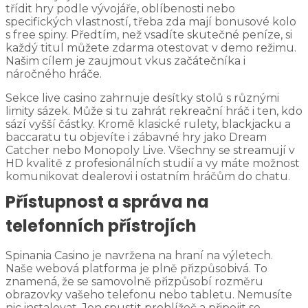
třídit hry podle vývojáře, oblíbenosti nebo
specifických vlastností, třeba zda mají bonusové kolo
s free spiny. Předtím, než vsadíte skutečné peníze, si
každý titul můžete zdarma otestovat v demo režimu.
Našim cílem je zaujmout vkus začátečníka i
náročného hráče.
Sekce live casino zahrnuje desítky stolů s různými
limity sázek. Může si tu zahrát rekreační hráč i ten, kdo
sází vyšší částky. Kromě klasické rulety, blackjacku a
baccaratu tu objevíte i zábavné hry jako Dream
Catcher nebo Monopoly Live. Všechny se streamují v
HD kvalitě z profesionálních studií a vy máte možnost
komunikovat dealerovi i ostatním hráčům do chatu.
Přístupnost a správa na
telefonních přístrojích
Spinania Casino je navržena na hraní na výletech.
Naše webová platforma je plně přizpůsobivá. To
znamená, že se samovolně přizpůsobí rozměru
obrazovky vašeho telefonu nebo tabletu. Nemusíte
nic instalovat. Jen spustit prohlížeč a připojit se.