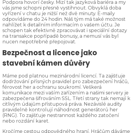
Podpora hovorí česky. Mizí tak jazyková bariéra a my
vás jsme schopni přesně vystihnout. Obvyklá doba
vyřízení v chatu je nižší než dvě minuty. E-maily
odpovídáme do 24 hodin. Náš tým má také možnost
nahlížet k detailním informacím o vašem účtu. Je
schopen tak efektivně zpracovávat i speciální dotazy
na transakce popřípadě bonusy, a nemusí vás byl
nucen nepotřebně přepojovat.
Bezpečnost a licence jako
stavební kámen důvěry
Máme pod platnou mezinárodní licencí. Ta zajišťuje
dodržování přísných pravidel pro zabezpečení hráčů,
férovost her a ochranu soukromí. Veškerá
komunikace mezi vaším zařízením a našimi servery je
zabezpečena šifrováním SSL. Třetí strany tak nemají k
citlivým údajům přístupová práva. Nezávislé audity
pravidelně kontrolují náhodnost generátorů her
(RNG). To zajišťuje nestrannost každého zatočení
nebo rozdání karet.
Kročíme cestou odpovědného hraní. Hráčům dáváme