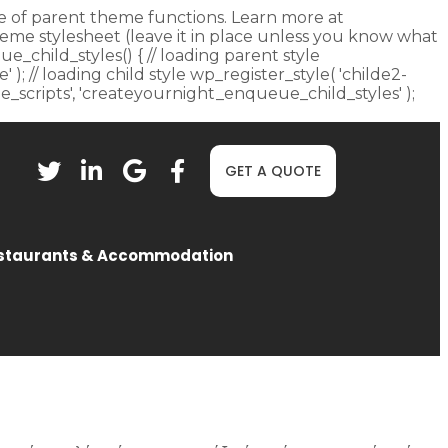
fore of parent theme functions. Learn more at
heme stylesheet (leave it in place unless you know what
ue_child_styles() { // loading parent style
 ); // loading child style wp_register_style( 'childe2-
eue_scripts', 'createyournight_enqueue_child_styles' );
GET A QUOTE
staurants & Accommodation