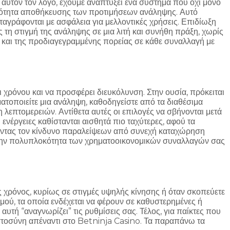
α αυτόν τον λόγο, έχουμε αναπτύξει ένα σύστημα που όχι μόνο
 ικανότητα αποθήκευσης των προτιμήσεων ανάληψης. Αυτό
ταγράφονται με ασφάλεια για μελλοντικές χρήσεις. Επιδίωξη
 τη στιγμή της ανάληψης σε μια λιτή και συνήθη πράξη, χωρίς
ς και της προδιαγεγραμμένης πορείας σε κάθε συναλλαγή με
 χρόνου και να προσφέρει διευκόλυνση. Στην ουσία, πρόκειται
ατοποιείτε μια ανάληψη, καθοδηγείστε από τα διαθέσιμα
επτομερειών. Αντίθετα αυτές οι επιλογές να σβήνονται μετά
 ενέργειες καθίστανται αισθητά πιο ταχύτερες, αφού τα
ίζοντας τον κίνδυνο παραλείψεων από συνεχή καταχώρηση
ιεί την πολυπλοκότητα των χρηματοοικονομικών συναλλαγών σας
ος χρόνος, κυρίως σε στιγμές υψηλής κίνησης ή όταν σκοπεύετε
μού, τα οποία ενδέχεται να φέρουν σε καθυστερημένες ή
υτή “αναγνωρίζει” τις ρυθμίσεις σας. Τέλος, για παίκτες που
πιστοσύνη απέναντι στο Betninja Casino. Τα παραπάνω τα