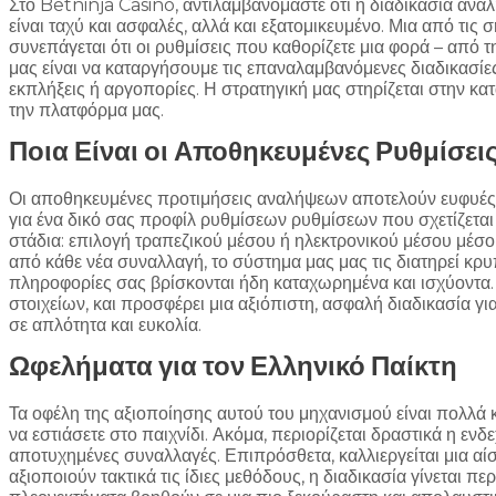
Στο Betninja Casino, αντιλαμβανόμαστε ότι η διαδικασία ανάλ
είναι ταχύ και ασφαλές, αλλά και εξατομικευμένο. Μια από τις
συνεπάγεται ότι οι ρυθμίσεις που καθορίζετε μια φορά – από 
μας είναι να καταργήσουμε τις επαναλαμβανόμενες διαδικασίες
εκπλήξεις ή αργοπορίες. Η στρατηγική μας στηρίζεται στην κ
την πλατφόρμα μας.
Ποια Είναι οι Αποθηκευμένες Ρυθμίσε
Οι αποθηκευμένες προτιμήσεις αναλήψεων αποτελούν ευφυές χα
για ένα δικό σας προφίλ ρυθμίσεων ρυθμίσεων που σχετίζεται
στάδια: επιλογή τραπεζικού μέσου ή ηλεκτρονικού μέσου μέσο
από κάθε νέα συναλλαγή, το σύστημα μας μας τις διατηρεί κρυπ
πληροφορίες σας βρίσκονται ήδη καταχωρημένα και ισχύοντα.
στοιχείων, και προσφέρει μια αξιόπιστη, ασφαλή διαδικασία 
σε απλότητα και ευκολία.
Ωφελήματα για τον Ελληνικό Παίκτη
Τα οφέλη της αξιοποίησης αυτού του μηχανισμού είναι πολλά κ
να εστιάσετε στο παιχνίδι. Ακόμα, περιορίζεται δραστικά η 
αποτυχημένες συναλλαγές. Επιπρόσθετα, καλλιεργείται μια αίσ
αξιοποιούν τακτικά τις ίδιες μεθόδους, η διαδικασία γίνεται