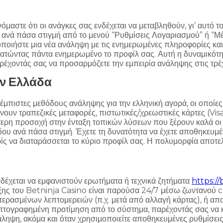
αστε ότι οι ανάγκες σας ενδέχεται να μεταβληθούν, γι’ αυτό το
 ανά πάσα στιγμή από το μενού “Ρυθμίσεις Λογαριασμού” ή “Μέ
ποιήστε μια νέα ανάληψη με τις ενημερωμένες πληροφορίες και
ρατώντας πάντα ενημερωμένο το προφίλ σας. Αυτή η δυναμικότητα
αρέχοντάς σας να προσαρμόζετε την εμπειρία ανάληψης στις τρ
ν Ελλάδα
ι έμπιστες μεθόδους ανάληψης για την ελληνική αγορά, οι οπο
ουν τραπεζικές μεταφορές, πιστωτικές/χρεωστικές κάρτες (Visa
ρη προσοχή στην ένταξη τοπικών λύσεων που ξέρουν καλά οι Έλ
 ανά πάσα στιγμή. Έχετε τη δυνατότητα να έχετε αποθηκευμένη
ρίς να διαταράσσεται το κύριο προφίλ σας. Η πολυμορφία αποτελ
έχεται να εμφανιστούν ερωτήματα ή τεχνικά ζητήματα
https://
ξης του Betninja Casino είναι παρούσα 24/7 μέσω ζωντανού ch
ερασμένων λεπτομερειών (π.χ. μετά από αλλαγή κάρτας), ή απ
υπτογραφημένη προτίμηση από το σύστημα, παρέχοντάς σας να κ
άληψη, ακόμα και όταν χρησιμοποιείτε αποθηκευμένες ρυθμίσεις