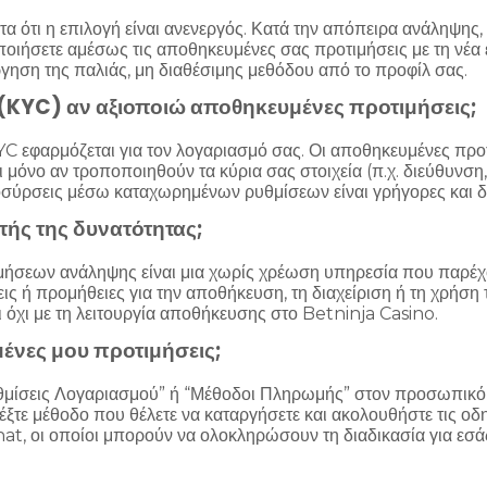
α ότι η επιλογή είναι ανενεργός. Κατά την απόπειρα ανάληψης, θ
ποιήσετε αμέσως τις αποθηκευμένες σας προτιμήσεις με τη νέα 
γηση της παλιάς, μη διαθέσιμης μεθόδου από το προφίλ σας.
(KYC) αν αξιοποιώ αποθηκευμένες προτιμήσεις;
KYC εφαρμόζεται για τον λογαριασμό σας. Οι αποθηκευμένες πρ
 μόνο αν τροποποιηθούν τα κύρια σας στοιχεία (π.χ. διεύθυνση,
αποσύρσεις μέσω καταχωρημένων ρυθμίσεων είναι γρήγορες και
τής της δυνατότητας;
μήσεων ανάληψης είναι μια χωρίς χρέωση υπηρεσία που παρέχο
ις ή προμήθειες για την αποθήκευση, τη διαχείριση ή τη χρήσ
ι όχι με τη λειτουργία αποθήκευσης στο Betninja Casino.
ένες μου προτιμήσεις;
“Ρυθμίσεις Λογαριασμού” ή “Μέθοδοι Πληρωμής” στον προσωπικό 
ε μέθοδο που θέλετε να καταργήσετε και ακολουθήστε τις οδηγ
at, οι οποίοι μπορούν να ολοκληρώσουν τη διαδικασία για εσάς