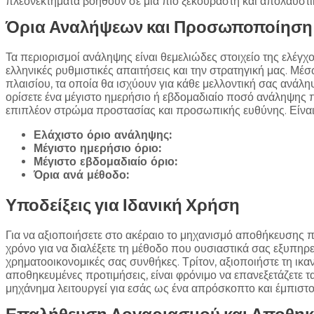
πλεονεκτήματα βοηθούν σε μια πιο ξεκούραστη και απολαυστι
Όρια Αναλήψεων και Προσωποποίηση
Τα περιορισμοί ανάληψης είναι θεμελιώδες στοιχείο της ελέγχ
ελληνικές ρυθμιστικές απαιτήσεις και την στρατηγική μας. Μ
πλαισίου, τα οποία θα ισχύουν για κάθε μελλοντική σας ανάληψ
ορίσετε ένα μέγιστο ημερήσιο ή εβδομαδιαίο ποσό ανάληψης π
επιπλέον στρώμα προστασίας και προσωπικής ευθύνης. Είναι 
Ελάχιστο όριο ανάληψης:
Μέγιστο ημερήσιο όριο:
Μέγιστο εβδομαδιαίο όριο:
Όρια ανά μέθοδο:
Υποδείξεις για Ιδανική Χρήση
Για να αξιοποιήσετε στο ακέραιο το μηχανισμό αποθήκευσης π
χρόνο για να διαλέξετε τη μέθοδο που ουσιαστικά σας εξυπη
χρηματοοικονομικές σας συνθήκες. Τρίτον, αξιοποιήστε τη ικα
αποθηκευμένες προτιμήσεις, είναι φρόνιμο να επανεξετάζετε τ
μηχάνημα λειτουργεί για εσάς ως ένα απρόσκοπτο και έμπιστο 