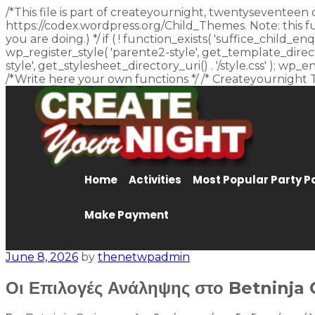
/*This file is part of createyournight, twentyseventeen 
https://codex.wordpress.org/Child_Themes. Note: this f
you are doing.) */ if ( ! function_exists( 'suffice_child
wp_register_style( 'parente2-style', get_template_director
style', get_stylesheet_directory_uri() . '/style.css' ); w
/*Write here your own functions */ /* Createyournight 
Home
Activities
Most Popular Party 
Make Payment
June 8, 2026
by
thenetwpadmin
Οι Επιλογές Ανάληψης στο Betninja 