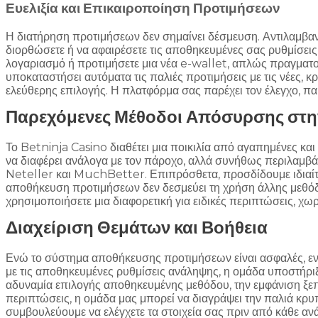
Ευελιξία και Επικαιροποίηση Προτιμήσεων
Η διατήρηση προτιμήσεων δεν σημαίνει δέσμευση. Αντιλαμβανόμ
διορθώσετε ή να αφαιρέσετε τις αποθηκευμένες σας ρυθμίσεις
λογαριασμό ή προτιμήσετε μια νέα e-wallet, απλώς πραγματο
υποκαταστήσει αυτόματα τις παλιές προτιμήσεις με τις νέες, κ
ελεύθερης επιλογής. Η πλατφόρμα σας παρέχει τον έλεγχο, π
Παρεχόμενες Μέθοδοι Απόσυρσης στη
Το Betninja Casino διαθέτει μια ποικιλία από αγαπημένες κα
να διαφέρει ανάλογα με τον πάροχο, αλλά συνήθως περιλαμβάν
Neteller και MuchBetter. Επιπρόσθετα, προσδίδουμε ιδιαίτε
αποθήκευση προτιμήσεων δεν δεσμεύει τη χρήση άλλης μεθόδου
χρησιμοποιήσετε μια διαφορετική για ειδικές περιπτώσεις, χω
Διαχείριση Θεμάτων και Βοήθεια
Ενώ το σύστημα αποθήκευσης προτιμήσεων είναι ασφαλές, ενδ
με τις αποθηκευμένες ρυθμίσεις ανάληψης, η ομάδα υποστήρι
αδυναμία επιλογής αποθηκευμένης μεθόδου, την εμφάνιση ξεπ
περιπτώσεις, η ομάδα μας μπορεί να διαγράψει την παλιά κρ
συμβουλεύουμε να ελέγχετε τα στοιχεία σας πριν από κάθε αν