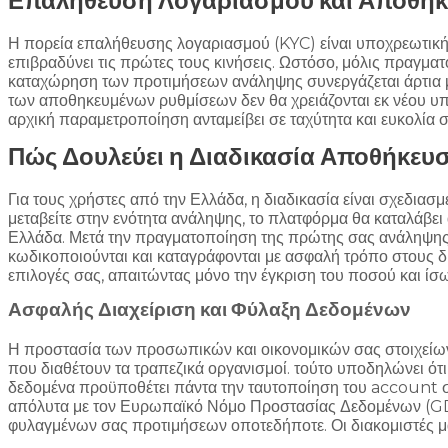
Επαλήθευση Λογαριασμού και Αποθηκε
Η πορεία επαλήθευσης λογαριασμού (KYC) είναι υποχρεωτική γ
επιβραδύνει τις πρώτες τους κινήσεις. Ωστόσο, μόλις πραγματ
καταχώρηση των προτιμήσεων ανάληψης συνεργάζεται άρτια με
των αποθηκευμένων ρυθμίσεων δεν θα χρειάζονται εκ νέου υπο
αρχική παραμετροποίηση ανταμείβει σε ταχύτητα και ευκολία 
Πώς Δουλεύει η Διαδικασία Αποθήκευσ
Για τους χρήστες από την Ελλάδα, η διαδικασία είναι σχεδια
μεταβείτε στην ενότητα ανάληψης, το πλατφόρμα θα καταλάβει 
Ελλάδα. Μετά την πραγματοποίηση της πρώτης σας ανάληψης, θα
κωδικοποιούνται και καταγράφονται με ασφαλή τρόπο στους δ
επιλογές σας, απαιτώντας μόνο την έγκριση του ποσού και ίσω
Ασφαλής Διαχείριση και Φύλαξη Δεδομένων
Η προστασία των προσωπικών και οικονομικών σας στοιχείων 
που διαθέτουν τα τραπεζικά οργανισμοί. τούτο υποδηλώνει ότ
δεδομένα προϋποθέτει πάντα την ταυτοποίηση του account σας
απόλυτα με τον Ευρωπαϊκό Νόμο Προστασίας Δεδομένων (GDPR
φυλαγμένων σας προτιμήσεων οποτεδήποτε. Οι διακομιστές μα