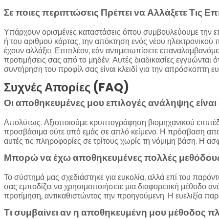
Σε ποιες περιπτώσεις Πρέπει να Αλλάξετε Τις Επ
Υπάρχουν ορισμένες καταστάσεις όπου συμβουλεύουμε την ε
ή του αριθμού κάρτας, την απόκτηση ενός νέου ηλεκτρονικού 
έχουν αλλάξει. Επιπλέον, εάν αντιμετωπίσετε επαναλαμβανόμε
προτιμήσεις σας από το μηδέν. Αυτές διαδικασίες εγγυώνται ό
συντήρηση του προφίλ σας είναι κλειδί για την απρόσκοπτη ευ
Συχνές Απορίες (FAQ)
Οι αποθηκευμένες μου επιλογές ανάληψης είναι
Απολύτως. Αξιοποιούμε κρυπτογράφηση βιομηχανικού επιπέδου
προσβάσιμα ούτε από εμάς σε απλό κείμενο. Η πρόσβαση απα
αυτές τις πληροφορίες σε τρίτους χωρίς τη νόμιμη βάση. Η α
Μπορώ να έχω αποθηκευμένες πολλές μεθόδου
Το σύστημά μας σχεδιάστηκε για ευκολία, αλλά επί του παρό
σας εμποδίζει να χρησιμοποιήσετε μια διαφορετική μέθοδο ανά
προτίμηση, αντικαθιστώντας την προηγούμενη. Η ευελιξία παρα
Τι συμβαίνει αν η αποθηκευμένη μου μέθοδος πλ