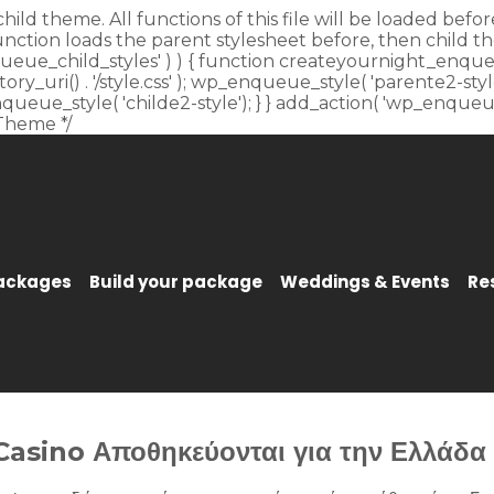
child theme. All functions of this file will be loaded be
unction loads the parent stylesheet before, then child t
_enqueue_child_styles' ) ) { function createyournight_enque
y_uri() . '/style.css' ); wp_enqueue_style( 'parente2-style'
p_enqueue_style( 'childe2-style'); } } add_action( 'wp_enqu
Theme */
Packages
Build your package
Weddings & Events
Re
Casino Αποθηκεύονται για την Ελλάδα