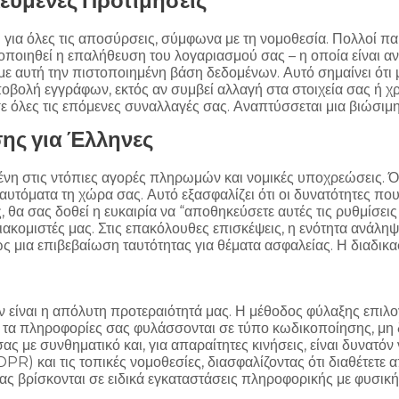
υμένες Προτιμήσεις
ια όλες τις αποσύρσεις, σύμφωνα με τη νομοθεσία. Πολλοί παίκ
οποιηθεί η επαλήθευση του λογαριασμού σας – η οποία είναι ανα
 αυτή την πιστοποιημένη βάση δεδομένων. Αυτό σημαίνει ότι 
βολή εγγράφων, εκτός αν συμβεί αλλαγή στα στοιχεία σας ή χρε
σε όλες τις επόμενες συναλλαγές σας. Αναπτύσσεται μια βιώσιμ
ης για Έλληνες
σμένη στις ντόπιες αγορές πληρωμών και νομικές υποχρεώσεις. 
αυτόματα τη χώρα σας. Αυτό εξασφαλίζει ότι οι δυνατότητες που
 σας δοθεί η ευκαιρία να “αποθηκεύσετε αυτές τις ρυθμίσεις για
ιακομιστές μας. Στις επακόλουθες επισκέψεις, η ενότητα ανάλ
ς μια επιβεβαίωση ταυτότητας για θέματα ασφαλείας. Η διαδικασ
είναι η απόλυτη προτεραιότητά μας. Η μέθοδος φύλαξης επιλο
ι τα πληροφορίες σας φυλάσσονται σε τύπο κωδικοποίησης, μη δ
 με συνθηματικό και, για απαραίτητες κινήσεις, είναι δυνατόν
) και τις τοπικές νομοθεσίες, διασφαλίζοντας ότι διαθέτετε
ς βρίσκονται σε ειδικά εγκαταστάσεις πληροφορικής με φυσική