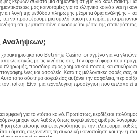
ηψης κερδών συνιστά μια σημαντική στιγμή για κάθε παίκτη. Γι
 σημαντικότερες μας καινοτομίες για το ελληνικό κοινό είναι η
την επιλογή της μεθόδου πληρωμής μέχρι τα όρια ανάληψης – κα
 και να προσφέρουμε μια ομαλή, άμεση εμπειρία, μετατρέποντας
ατανόηση ότι η εμπιστοσύνη οικοδομείται μέσω της σταθερότητα
ις Αναλήψεων;
ρακτηριστικό του Betninja Casino, φτιαγμένο για να γλιτώνει
 αποκλειστικώς με τις κινήσεις σας. Την αρχική φορά που πραγμ
υ πληρωμής, προσδιορισμός χρηματικού ποσού, και επικύρωση λ
τογραφημένες και ασφαλείς. Κατά τις μελλοντικές φορές σας, οι
 Αυτό το το σύστημα ασφαλείας αυξάνει την ασφάλεια, περιορ
για τον παίκτη. Είναι μια τεχνολογική προσέγγιση που απλοπο
αι εμφανή για το ντόπιο κοινό. Πρωτίστως, κερδίζεται πολύτιμ
ενδεχόμενο μηχανικών λαθών, όπως εσφαλμένος αριθμός λογαριασ
θηση εξοικείωσης και φερεγγυότητας με την πλατφόρμα, καθώς α
 περίπου άμεση, αυξάνοντας τη συνολική ικανοποίηση και την εμ