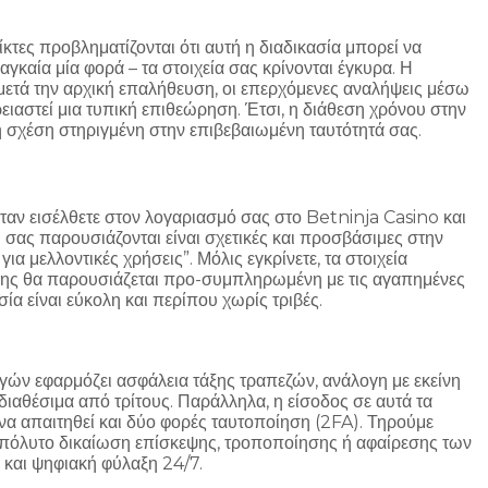
τες προβληματίζονται ότι αυτή η διαδικασία μπορεί να
γκαία μία φορά – τα στοιχεία σας κρίνονται έγκυρα. Η
μετά την αρχική επαλήθευση, οι επερχόμενες αναλήψεις μέσω
ιαστεί μια τυπική επιθεώρηση. Έτσι, η διάθεση χρόνου στην
η σχέση στηριγμένη στην επιβεβαιωμένη ταυτότητά σας.
Όταν εισέλθετε στον λογαριασμό σας στο Betninja Casino και
 σας παρουσιάζονται είναι σχετικές και προσβάσιμες στην
 μελλοντικές χρήσεις”. Μόλις εγκρίνετε, τα στοιχεία
ηψης θα παρουσιάζεται προ-συμπληρωμένη με τις αγαπημένες
ία είναι εύκολη και περίπου χωρίς τριβές.
γών εφαρμόζει ασφάλεια τάξης τραπεζών, ανάλογη με εκείνη
ιαθέσιμα από τρίτους. Παράλληλα, η είσοδος σε αυτά τα
 να απαιτηθεί και δύο φορές ταυτοποίηση (2FA). Τηρούμε
 απόλυτο δικαίωση επίσκεψης, τροποποίησης ή αφαίρεσης των
 και ψηφιακή φύλαξη 24/7.