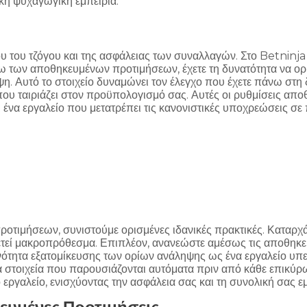
κή ψυχαγωγική εμπειρία.
ου του τζόγου και της ασφάλειας των συναλλαγών. Στο Betninja
έσω των αποθηκευμένων προτιμήσεων, έχετε τη δυνατότητα να ο
η. Αυτό το στοιχείο δυναμώνει τον έλεγχο που έχετε πάνω στη δ
ου ταιριάζει στον προϋπολογισμό σας. Αυτές οι ρυθμίσεις απο
ένα εργαλείο που μετατρέπει τις κανονιστικές υποχρεώσεις σ
ροτιμήσεων, συνιστούμε ορισμένες ιδανικές πρακτικές. Καταρχά
ρετεί μακροπρόθεσμα. Επιπλέον, ανανεώστε αμέσως τις αποθηκε
νότητα εξατομίκευσης των ορίων ανάληψης ως ένα εργαλείο υπεύ
α στοιχεία που παρουσιάζονται αυτόματα πριν από κάθε επικύρω
εργαλείο, ενισχύοντας την ασφάλεια σας και τη συνολική σας εμ