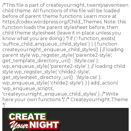
/*This file is part of createyournight, twentyseventeen
child theme. All functions of this file will be loaded
before of parent theme functions. Learn more at
https://codex.wordpress.org/Child_Themes. Note: this
function loads the parent stylesheet before, then
child theme stylesheet (leave it in place unless you
know what you are doing.) */ if ( ! function_exists(
'suffice_child_enqueue_child_styles' ) ) { function
createyournight_enqueue_child_styles() { // loading
parent style wp_register_style( 'parente2-style',
get_template_directory_uri() . '/style.css' );
wp_enqueue_style( 'parente2-style' ); // loading child
style wp_register_style( 'childe2-style',
get_stylesheet_directory_uri() . '/style.css' );
wp_enqueue_style( 'childe2-style'); } } add_action(
'wp_enqueue_scripts',
'createyournight_enqueue_child_styles' ); /*Write
here your own functions */ /* Createyournight Theme
*/