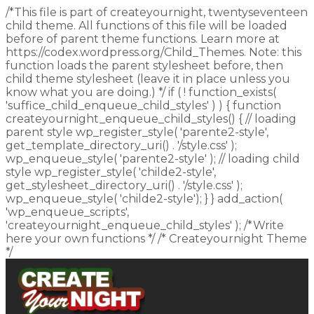
/*This file is part of createyournight, twentyseventeen
child theme. All functions of this file will be loaded
before of parent theme functions. Learn more at
https://codex.wordpress.org/Child_Themes. Note: this
function loads the parent stylesheet before, then
child theme stylesheet (leave it in place unless you
know what you are doing.) */ if ( ! function_exists(
'suffice_child_enqueue_child_styles' ) ) { function
createyournight_enqueue_child_styles() { // loading
parent style wp_register_style( 'parente2-style',
get_template_directory_uri() . '/style.css' );
wp_enqueue_style( 'parente2-style' ); // loading child
style wp_register_style( 'childe2-style',
get_stylesheet_directory_uri() . '/style.css' );
wp_enqueue_style( 'childe2-style'); } } add_action(
'wp_enqueue_scripts',
'createyournight_enqueue_child_styles' ); /*Write
here your own functions */ /* Createyournight Theme
*/