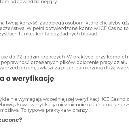
ntem odpowiedzialnej gry.
 na twoją korzyść. Zapobiega osobom, które chciałyby uż
zpieczeństwa. W pełni potwierdzone konto w ICE Casino 
ystkich funkcji konta bez żadnych blokad.
uje do 72 godzin roboczych. W praktyce, przy kompletn
y: poprawność przesłanych plików, obłożenie pracy dzia
 wyprzedzeniem, zwłaszcza przed zamierzoną dużą wypł
a o weryfikację
ykle nie wymagają wcześniejszej weryfikacji. ICE Casino 
owiązkowa weryfikacja niezmiennie uruchamia się przy 
możliwa. To typowa praktyka w branży.
zucone?