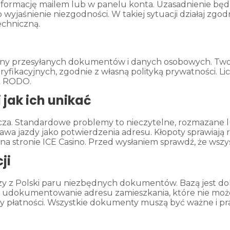
informację mailem lub w panelu konta. Uzasadnienie będz
jaśnienie niezgodności. W takiej sytuacji działaj zgodni
echniczną.
rony przesyłanych dokumentów i danych osobowych. Two
ryfikacyjnych, zgodnie z własną polityką prywatności. 
ak RODO.
 jak ich unikać
acza. Standardowe problemy to nieczytelne, rozmazane 
wa jazdy jako potwierdzenia adresu. Kłopoty sprawiają 
stronie ICE Casino. Przed wysłaniem sprawdź, że wszystkie
ji
raczy z Polski paru niezbędnych dokumentów. Bazą jest
udokumentowanie adresu zamieszkania, które nie może b
y płatności. Wszystkie dokumenty muszą być ważne i pr