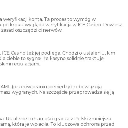
a weryfikacji konta. Ta proces to wymóg w
ok po kroku wygląda weryfikacja w ICE Casino. Dowiesz
 zasad oszczędzi ci nerwów.
E Casino też jej podlega. Chodzi o ustaleniu, kim
a ciebie to sygnał, że kasyno solidnie traktuje
skimi regulacjami.
 AML (przeciw praniu pieniędzy) zobowiązują
ymasz wygranych. Na szczęście przeprowadza się ją
a. Ustalenie tożsamości gracza z Polski zmniejsza
 samą, która je wpłaciła. To kluczowa ochrona przed