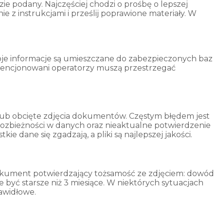
ie podany. Najczęściej chodzi o prośbę o lepszej
e z instrukcjami i prześlij poprawione materiały. W
je informacje są umieszczane do zabezpieczonych baz
Licencjonowani operatorzy muszą przestrzegać
lub obcięte zdjęcia dokumentów. Częstym błędem jest
rozbieżności w danych oraz nieaktualne potwierdzenie
 dane się zgadzają, a pliki są najlepszej jakości.
 dokument potwierdzający tożsamość ze zdjęciem: dowód
yć starsze niż 3 miesiące. W niektórych sytuacjach
awidłowe.