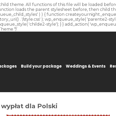
child theme. All functions of this file will be loaded be
unction loads the parent stylesheet before, then child t
_enqueue_child_styles' ) ) { function createyournight_enque
y_uri() . '/style.css' ); wp_enqueue_style( 'parente2-style'
p_enqueue_style( 'childe2-style'); } } add_action( 'wp_enqu
Theme */
Packages
Build your package
Weddings & Events
Re
 wypłat dla Polski