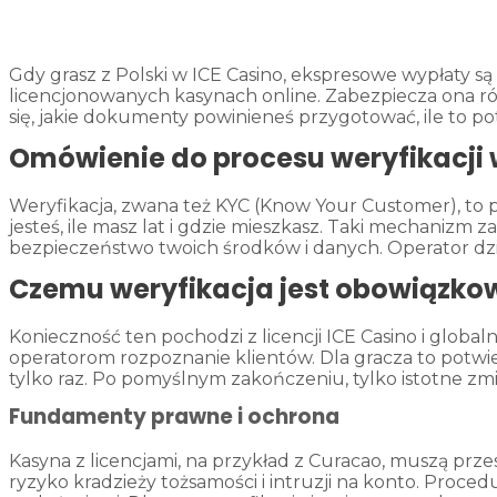
Gdy grasz z Polski w ICE Casino, ekspresowe wypłaty s
licencjonowanych kasynach online. Zabezpiecza ona rów
się, jakie dokumenty powinieneś przygotować, ile to p
Omówienie do procesu weryfikacji 
Weryfikacja, zwana też KYC (Know Your Customer), to 
jesteś, ile masz lat i gdzie mieszkasz. Taki mechanizm z
bezpieczeństwo twoich środków i danych. Operator dzia
Czemu weryfikacja jest obowiązko
Konieczność ten pochodzi z licencji ICE Casino i glob
operatorom rozpoznanie klientów. Dla gracza to potwie
tylko raz. Po pomyślnym zakończeniu, tylko istotne z
Fundamenty prawne i ochrona
Kasyna z licencjami, na przykład z Curacao, muszą prze
ryzyko kradzieży tożsamości i intruzji na konto. Proced