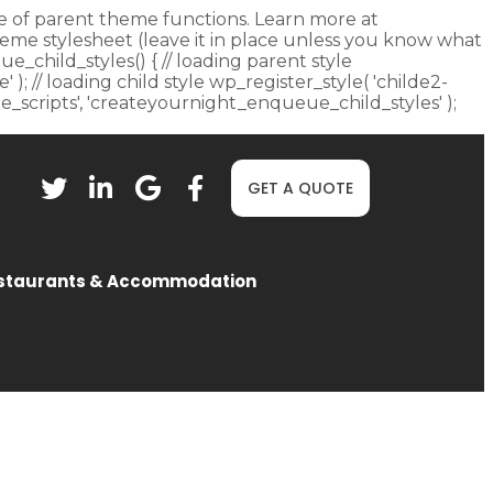
fore of parent theme functions. Learn more at
heme stylesheet (leave it in place unless you know what
ue_child_styles() { // loading parent style
 ); // loading child style wp_register_style( 'childe2-
eue_scripts', 'createyournight_enqueue_child_styles' );
GET A QUOTE
staurants & Accommodation