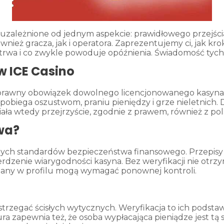
ą uzależnione od jednym aspekcie: prawidłowego przejści
nież gracza, jak i operatora. Zaprezentujemy ci, jak kr
otrwa i co zwykle powoduje opóźnienia. Świadomość tych
w ICE Casino
prawny obowiązek dowolnego licencjonowanego kasyna. IC
apobiega oszustwom, praniu pieniędzy i grze nieletnich. Dl
ła wtedy przejrzyście, zgodnie z prawem, również z pol
wa?
alnych standardów bezpieczeństwa finansowego. Przepisy
rdzenie wiarygodności kasyna. Bez weryfikacji nie otrz
miany w profilu mogą wymagać ponownej kontroli.
strzegać ścisłych wytycznych. Weryfikacja to ich podstaw
ura zapewnia też, że osoba wypłacająca pieniądze jest tą