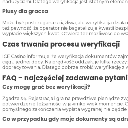
nadużyciami. Dlatego weryfikacja jest istotnym eleme
Plusy dla gracza
Może być postrzegana uciążliwa, ale weryfikacja działa
też pewność, że operator nie bagatelizuje kwestii be
wypłacie większych kwot. Otwiera też możliwość do wsz
Czas trwania procesu weryfikacji
ICE Casino informuje, że weryfikacja dokumentów zajm
ciągu jednej doby. Na prędkość oddziałuje kilka rzecz
doprecyzowania. Dlatego dobrze zrobić weryfikację z
FAQ – najczęściej zadawane pytani
Czy mogę grać bez weryfikacji?
Zgadza się. Rejestracja i gra na prawdziwe pieniądze zw
potwierdzenie tożsamości w jakimkolwiek momencie. Ob
pomyślnego zakończenia wypłata wygranej nie będzie 
Co w przypadku gdy moje dokumenty są odr