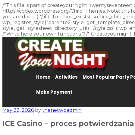
/*This file is part of createyournight, twentyseventeen 
https://codex.wordpress.org/Child_Themes. Note: this f
you are doing.) */ if ( ! function_exists( 'suffice_child
wp_register_style( 'parente2-style', get_template_director
style', get_stylesheet_directory_uri() . '/style.css' ); w
/*Write here your own functions */ /* Createyournight 
Home
Activities
Most Popular Party 
Make Payment
May 22, 2026
by
thenetwpadmin
ICE Casino – proces potwierdzania