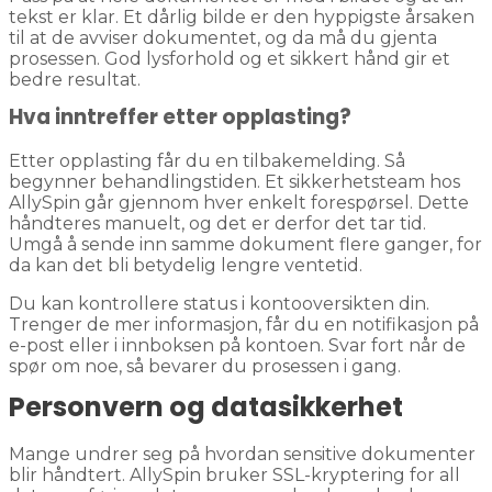
tekst er klar. Et dårlig bilde er den hyppigste årsaken
til at de avviser dokumentet, og da må du gjenta
prosessen. God lysforhold og et sikkert hånd gir et
bedre resultat.
Hva inntreffer etter opplasting?
Etter opplasting får du en tilbakemelding. Så
begynner behandlingstiden. Et sikkerhetsteam hos
AllySpin går gjennom hver enkelt forespørsel. Dette
håndteres manuelt, og det er derfor det tar tid.
Umgå å sende inn samme dokument flere ganger, for
da kan det bli betydelig lengre ventetid.
Du kan kontrollere status i kontooversikten din.
Trenger de mer informasjon, får du en notifikasjon på
e-post eller i innboksen på kontoen. Svar fort når de
spør om noe, så bevarer du prosessen i gang.
Personvern og datasikkerhet
Mange undrer seg på hvordan sensitive dokumenter
blir håndtert. AllySpin bruker SSL-kryptering for all