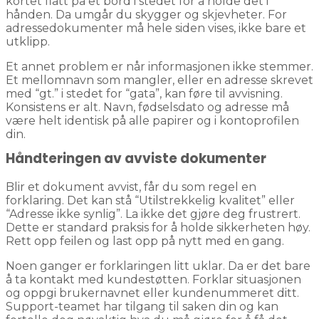
kortet flatt på et bord i stedet for å holde det i
hånden. Da umgår du skygger og skjevheter. For
adressedokumenter må hele siden vises, ikke bare et
utklipp.
Et annet problem er når informasjonen ikke stemmer.
Et mellomnavn som mangler, eller en adresse skrevet
med “gt.” i stedet for “gata”, kan føre til avvisning.
Konsistens er alt. Navn, fødselsdato og adresse må
være helt identisk på alle papirer og i kontoprofilen
din.
Håndteringen av avviste dokumenter
Blir et dokument avvist, får du som regel en
forklaring. Det kan stå “Utilstrekkelig kvalitet” eller
“Adresse ikke synlig”. La ikke det gjøre deg frustrert.
Dette er standard praksis for å holde sikkerheten høy.
Rett opp feilen og last opp på nytt med en gang.
Noen ganger er forklaringen litt uklar. Da er det bare
å ta kontakt med kundestøtten. Forklar situasjonen
og oppgi brukernavnet eller kundenummeret ditt.
Support-teamet har tilgang til saken din og kan