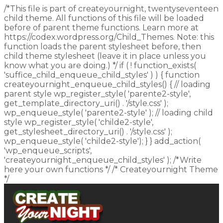
/*This file is part of createyournight, twentyseventeen
child theme. All functions of this file will be loaded
before of parent theme functions. Learn more at
https://codex.wordpress.org/Child_Themes. Note: this
function loads the parent stylesheet before, then
child theme stylesheet (leave it in place unless you
know what you are doing.) */ if ( ! function_exists(
'suffice_child_enqueue_child_styles' ) ) { function
createyournight_enqueue_child_styles() { // loading
parent style wp_register_style( 'parente2-style',
get_template_directory_uri() . '/style.css' );
wp_enqueue_style( 'parente2-style' ); // loading child
style wp_register_style( 'childe2-style',
get_stylesheet_directory_uri() . '/style.css' );
wp_enqueue_style( 'childe2-style'); } } add_action(
'wp_enqueue_scripts',
'createyournight_enqueue_child_styles' ); /*Write
here your own functions */ /* Createyournight Theme
*/