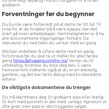
fortelle deg nøyaktig hva du må gjøre for å få det
godkjent.
Forventninger før du begynner
Du burde være forberedt på at dette tar litt tid. Til
tross for at de forsøker på å være kjappe, kan det
snart gå noen arbeidsdager. Hemmeligheten er å ha
alle dokumentene tilgjengelige i forkant. Da
reduserer du ned tiden du venter med en gang.
AllySpin anbefaler å utføre dette med en gang,
fortrinnsvis før du skal ta ut midler for aller første
gang
https://allysspins.com/no-no/
. Venter du til
utbetaling, forsinker du bare deg selv. Å være
fremoverlent indikerer også at du er en skikkelig
gambler, og det kan lette dialog med brukerstøtte
lettere.
De viktigste dokumentene du trenger
Du må identifisere deg. Et godkjent pass eller statlig
ID-kort med portrett er det mest vanlige. Kjørekort er
ofte greit, men pass er det tryggeste valget.