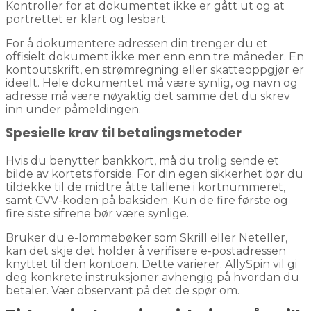
Kontroller for at dokumentet ikke er gått ut og at
portrettet er klart og lesbart.
For å dokumentere adressen din trenger du et
offisielt dokument ikke mer enn enn tre måneder. En
kontoutskrift, en strømregning eller skatteoppgjør er
ideelt. Hele dokumentet må være synlig, og navn og
adresse må være nøyaktig det samme det du skrev
inn under påmeldingen.
Spesielle krav til betalingsmetoder
Hvis du benytter bankkort, må du trolig sende et
bilde av kortets forside. For din egen sikkerhet bør du
tildekke til de midtre åtte tallene i kortnummeret,
samt CVV-koden på baksiden. Kun de fire første og
fire siste sifrene bør være synlige.
Bruker du e-lommebøker som Skrill eller Neteller,
kan det skje det holder å verifisere e-postadressen
knyttet til den kontoen. Dette varierer. AllySpin vil gi
deg konkrete instruksjoner avhengig på hvordan du
betaler. Vær observant på det de spør om.