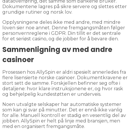
dataoverføring, det samme som bankene bruker.
Dokumentene lagres på sikre servere og slettes etter
grundige rutiner og norsk lov.
Opplysningene deles ikke med andre, med mindre
loven sier noe annet. Denne fremgangsmåten følger
personvernreglene i GDPR. Din tillit er det sentrale
for et seriøst casino, og de jobber for å bevare den.
Sammenligning av med andre
casinoer
Prosessen hos AllySpin er aldri spesielt annerledes fra
flere lisensierte norske casinoer. Dokumentkravene er
stort sett de samme. Forskjellen befinner seg ofte i
detaljene: hvor klare instruksjonene er, og hvor rask
og behjelpelig kundestøtten er underveis.
Noen utvalgte selskaper har automatiske systemer
som kan gi svar på minutter. Det er ennå ikke vanlig
for alle. Manuell kontroll er stadig en vesentlig del av
jobben. AllySpin er helt på linje med bransjen, men
med en organisert fremgangsmåte.