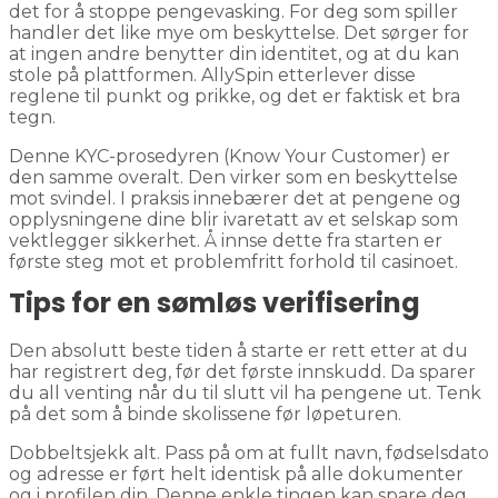
det for å stoppe pengevasking. For deg som spiller
handler det like mye om beskyttelse. Det sørger for
at ingen andre benytter din identitet, og at du kan
stole på plattformen. AllySpin etterlever disse
reglene til punkt og prikke, og det er faktisk et bra
tegn.
Denne KYC-prosedyren (Know Your Customer) er
den samme overalt. Den virker som en beskyttelse
mot svindel. I praksis innebærer det at pengene og
opplysningene dine blir ivaretatt av et selskap som
vektlegger sikkerhet. Å innse dette fra starten er
første steg mot et problemfritt forhold til casinoet.
Tips for en sømløs verifisering
Den absolutt beste tiden å starte er rett etter at du
har registrert deg, før det første innskudd. Da sparer
du all venting når du til slutt vil ha pengene ut. Tenk
på det som å binde skolissene før løpeturen.
Dobbeltsjekk alt. Pass på om at fullt navn, fødselsdato
og adresse er ført helt identisk på alle dokumenter
og i profilen din. Denne enkle tingen kan spare deg