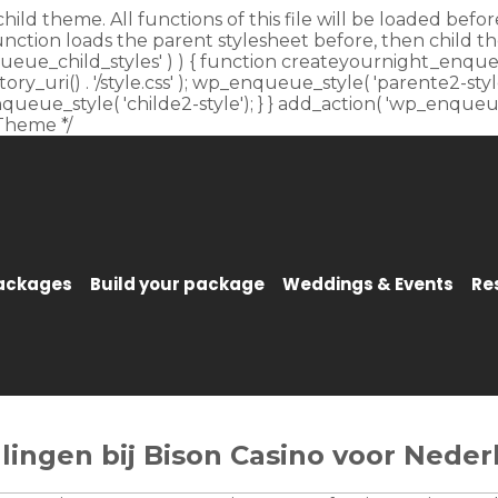
child theme. All functions of this file will be loaded be
unction loads the parent stylesheet before, then child t
_enqueue_child_styles' ) ) { function createyournight_enque
y_uri() . '/style.css' ); wp_enqueue_style( 'parente2-style'
p_enqueue_style( 'childe2-style'); } } add_action( 'wp_enqu
Theme */
Packages
Build your package
Weddings & Events
Re
alingen bij Bison Casino voor Neder