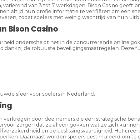
ariërend van 3 tot 7 werkdagen. Bison Casino geeft prio
n altijd hun profielinformatie te verifiëren om een snel
veren, zodat spelers met weinig wachttijd van hun uit
an Bison Casino
rheid onderscheidt het in de concurrerende online gokin
o dankzij de robuuste beveiligingsmaatregelen. Deze 
uwde sfeer voor spelers in Nederland.
ring
en verkregen door deelnemers die een strategische ben
ervoor zorgen dat ze alleen gokken wat ze zich kunnen
zelfverzekerdheid en de beslissingsvaardigheid. Het cre
beperken. Daarnaast worden spelers gestimuleerd om te