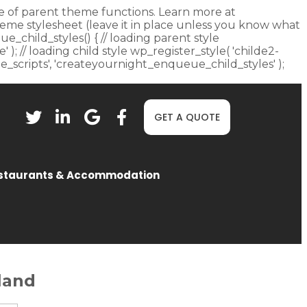
fore of parent theme functions. Learn more at
heme stylesheet (leave it in place unless you know what
ue_child_styles() { // loading parent style
 ); // loading child style wp_register_style( 'childe2-
eue_scripts', 'createyournight_enqueue_child_styles' );
GET A QUOTE
staurants & Accommodation
land