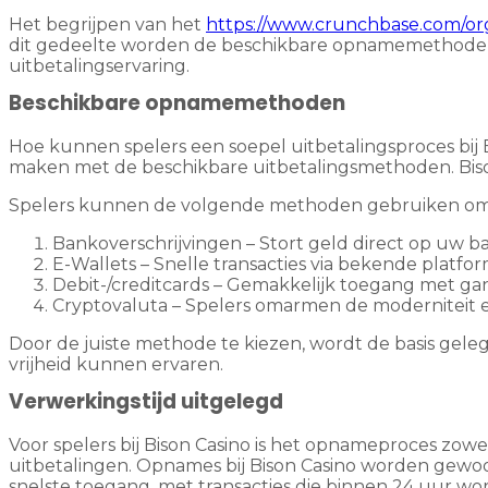
Het begrijpen van het
https://www.crunchbase.com/or
dit gedeelte worden de beschikbare opnamemethoden e
uitbetalingservaring.
Beschikbare opnamemethoden
Hoe kunnen spelers een soepel uitbetalingsproces bij
maken met de beschikbare uitbetalingsmethoden. Bison 
Spelers kunnen de volgende methoden gebruiken om
Bankoverschrijvingen – Stort geld direct op uw b
E-Wallets – Snelle transacties via bekende platforms
Debit-/creditcards – Gemakkelijk toegang met g
Cryptovaluta – Spelers omarmen de moderniteit e
Door de juiste methode te kiezen, wordt de basis gele
vrijheid kunnen ervaren.
Verwerkingstijd uitgelegd
Voor spelers bij Bison Casino is het opnameproces zo
uitbetalingen. Opnames bij Bison Casino worden gewoon
snelste toegang, met transacties die binnen 24 uur w