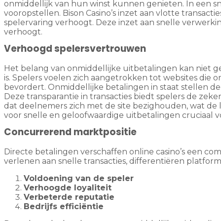
onmiddellijk van hun winst kunnen genieten. In een snel
vooropstellen. Bison Casino’s inzet aan vlotte transac
spelervaring verhoogt. Deze inzet aan snelle verwerkin
verhoogt.
Verhoogd spelersvertrouwen
Het belang van onmiddellijke uitbetalingen kan niet 
is. Spelers voelen zich aangetrokken tot websites di
bevordert. Onmiddellijke betalingen in staat stellen 
Deze transparantie in transacties biedt spelers de zeke
dat deelnemers zich met de site bezighouden, wat de l
voor snelle en geloofwaardige uitbetalingen cruciaal 
Concurrerend marktpositie
Directe betalingen verschaffen online casino’s een co
verlenen aan snelle transacties, differentiëren platfor
Voldoening van de speler
Verhoogde loyaliteit
Verbeterde reputatie
Bedrijfs efficiëntie