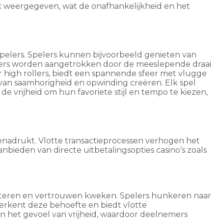
jk weergegeven, wat de onafhankelijkheid en het
spelers. Spelers kunnen bijvoorbeeld genieten van
ebbers worden aangetrokken door de meeslepende draai
or high rollers, biedt een spannende sfeer met vlugge
 van saamhorigheid en opwinding creëren. Elk spel
e vrijheid om hun favoriete stijl en tempo te kiezen,
enadrukt. Vlotte transactieprocessen verhogen het
nbieden van directe uitbetalingsopties casino’s zoals
erbeteren en vertrouwen kweken. Spelers hunkeren naar
 herkent deze behoefte en biedt vlotte
n het gevoel van vrijheid, waardoor deelnemers