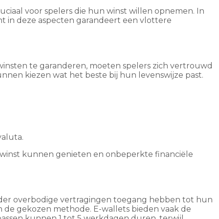
uciaal voor spelers die hun winst willen opnemen. In
 in deze aspecten garandeert een vlottere
winsten te garanderen, moeten spelers zich vertrouwd
nnen kiezen wat het beste bij hun levenswijze past.
aluta.
n winst kunnen genieten en onbeperkte financiële
zonder overbodige vertragingen toegang hebben tot hun
van de gekozen methode. E-wallets bieden vaak de
assen kunnen 1 tot 5 werkdagen duren, terwijl