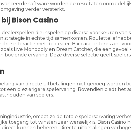
geavanceerde software worden de resultaten onmiddelli
elomgeving verder versterkt.
bij Bison Casino
 dealerspellen die inspelen op diverse voorkeuren van 
d en strategie in echte tijd samenkomen. Rouletteliefh
echte interactie met de dealer. Baccarat, interessant vo
ws zoals Live Monopoly en Dream Catcher, die een gevoel
boeiende ervaring. Deze diverse selectie geeft spelers d
en
belang van directe uitbetalingen niet genoeg worden b
ot een plezierigere spelervaring. Bovendien biedt het aa
vasthouden van spelers.
 gamingindustrie, omdat ze de totale spelerservaring v
jke toegang tot winsten zeer wenselijk is. Bison Casino
 direct kunnen beheren. Directe uitbetalingen verhoge