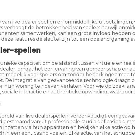
 van live dealer spellen en onmiddellijke uitbetalingen
rs verhoogt de betrokkenheid van spelers, terwijl onmidd
onenten samenwerken, kan een grote invloed hebben op 
eze features de sleutel zijn tot een boeiend gaming a
ler-spellen
n unieke capaciteit om de afstand tussen virtuele en rea
 dealer, omdat het een ervaring van gemeenschap en auth
t mogelijk voor spelers om zonder beperkingen mee te
. De integratie van geavanceerde technologie draagt bi
r hun woning te hoeven verlaten. Voor wie op zoek is na
 sociale interactie en authentieke opwinding, waardoor
n
 wereld van live dealerspellen, vereenvoudigt een geav
jd gestreamd vanuit professionele studio’s of casino’s, 
n inzetten via hun apparaten en bekijken elke actie op 
h in een echt casino voelen. Elke actie, van het schudd