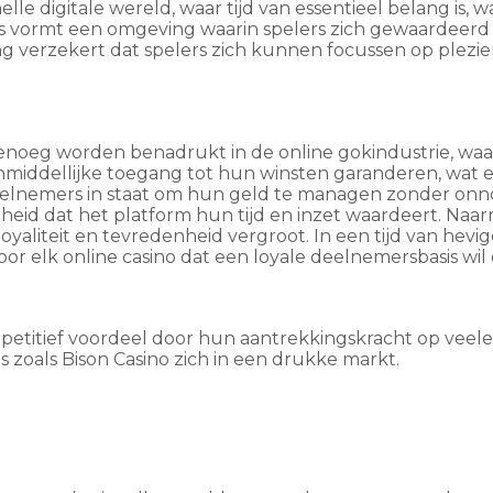
le digitale wereld, waar tijd van essentieel belang is, w
ties vormt een omgeving waarin spelers zich gewaardeerd
g verzekert dat spelers zich kunnen focussen op plezier
genoeg worden benadrukt in de online gokindustrie, waa
e onmiddellijke toegang tot hun winsten garanderen, wa
deelnemers in staat om hun geld te managen zonder onnod
rheid dat het platform hun tijd en inzet waardeert. Naarm
oyaliteit en tevredenheid vergroot. In een tijd van hev
voor elk online casino dat een loyale deelnemersbasis w
mpetitief voordeel door hun aantrekkingskracht op veele
ms zoals Bison Casino zich in een drukke markt.