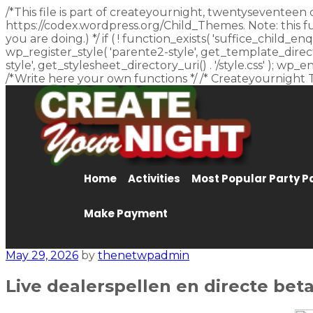
/*This file is part of createyournight, twentyseventeen 
https://codex.wordpress.org/Child_Themes. Note: this f
you are doing.) */ if ( ! function_exists( 'suffice_child
wp_register_style( 'parente2-style', get_template_director
style', get_stylesheet_directory_uri() . '/style.css' ); w
/*Write here your own functions */ /* Createyournight 
Home
Activities
Most Popular Party 
Make Payment
May 29, 2026
by
thenetwpadmin
Live dealerspellen en directe bet