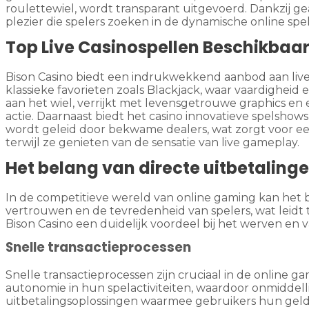
roulettewiel, wordt transparant uitgevoerd. Dankzij 
plezier die spelers zoeken in de dynamische online sp
Top Live Casinospellen Beschikbaar 
Bison Casino biedt een indrukwekkend aanbod aan live
klassieke favorieten zoals Blackjack, waar vaardighei
aan het wiel, verrijkt met levensgetrouwe graphics en 
actie. Daarnaast biedt het casino innovatieve spelsho
wordt geleid door bekwame dealers, wat zorgt voor een 
terwijl ze genieten van de sensatie van live gameplay.
Het belang van directe uitbetaling
In de competitieve wereld van online gaming kan het 
vertrouwen en de tevredenheid van spelers, wat leidt t
Bison Casino een duidelijk voordeel bij het werven en 
Snelle transactieprocessen
Snelle transactieprocessen zijn cruciaal in de online
autonomie in hun spelactiviteiten, waardoor onmiddelli
uitbetalingsoplossingen waarmee gebruikers hun geld