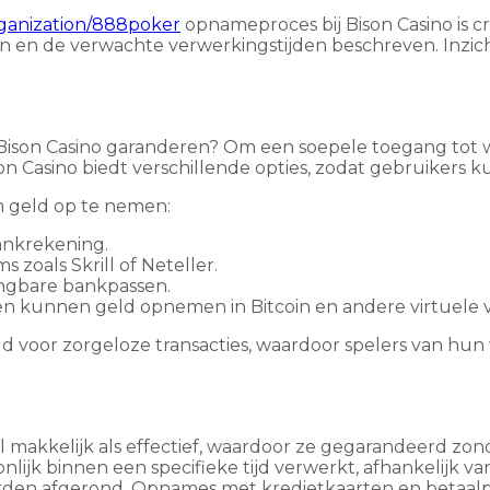
ganization/888poker
opnameproces bij Bison Casino is cr
n de verwachte verwerkingstijden beschreven. Inzicht
 Bison Casino garanderen? Om een soepele toegang tot 
Casino biedt verschillende opties, zodat gebruikers ku
 geld op te nemen:
ankrekening.
 zoals Skrill of Neteller.
angbare bankpassen.
n kunnen geld opnemen in Bitcoin en andere virtuele v
gd voor zorgeloze transacties, waardoor spelers van hu
wel makkelijk als effectief, waardoor ze gegarandeerd 
lijk binnen een specifieke tijd verwerkt, afhankelijk 
orden afgerond. Opnames met kredietkaarten en betaalp