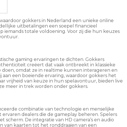
, waardoor gokkers in Nederland een unieke online
ellijke uitbetalingen een soepel financieel
iemands totale voldoening. Voor zij die hun keuzes
vontuur.
listische gaming ervaringen te dichten. Gokkers
enticiteit creëert dat vaak ontbreekt in klassieke
 doen, omdat ze in realtime kunnen interageren en
j aan een boeiende ervaring, waardoor gokkers het
ar vrijheid van keuze in hun spelavontuur, bieden live
 ze meer in trek worden onder gokkers.
anceerde combinatie van technologie en menselijke
met ervaren dealers die de gameplay beheren. Spelers
het scherm. De integratie van HD camera’s en audio
en van kaarten tot het ronddraaien van een