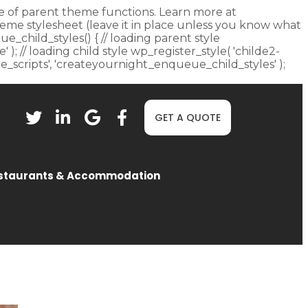
fore of parent theme functions. Learn more at
heme stylesheet (leave it in place unless you know what
ue_child_styles() { // loading parent style
 ); // loading child style wp_register_style( 'childe2-
eue_scripts', 'createyournight_enqueue_child_styles' );
GET A QUOTE
staurants & Accommodation