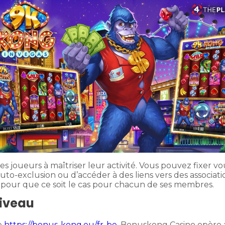
les joueurs à maîtriser leur activité. Vous pouvez fixer
uto-exclusion ou d’accéder à des liens vers des associat
e pour que ce soit le cas pour chacun de ses membres.
Niveau
e
https://bonus-kong.eu/fr-be
. Bonuskong Casino opère 