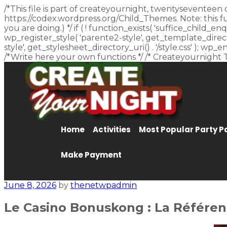
/*This file is part of createyournight, twentyseventeen 
https://codex.wordpress.org/Child_Themes. Note: this f
you are doing.) */ if ( ! function_exists( 'suffice_child
wp_register_style( 'parente2-style', get_template_director
style', get_stylesheet_directory_uri() . '/style.css' ); w
/*Write here your own functions */ /* Createyournight 
Home
Activities
Most Popular Party 
Make Payment
June 8, 2026
by
thenetwpadmin
Le Casino Bonuskong : La Référen