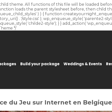
child theme. All functions of this file will be loaded be
unction loads the parent stylesheet before, then child t
_enqueue_child_styles' ) ) { function createyournight_enque
y_uri() . '/style.css' ); wp_enqueue_style( 'parente2-style'
p_enqueue_style( 'childe2-style'); } } add_action( 'wp_enqu
Theme */
Packages
Build your package
Weddings & Events
Re
ce du Jeu sur Internet en Belgique