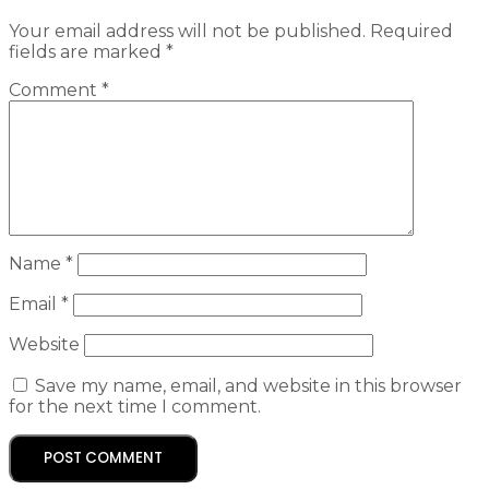
Your email address will not be published.
Required
fields are marked
*
Comment
*
Name
*
Email
*
Website
Save my name, email, and website in this browser
for the next time I comment.