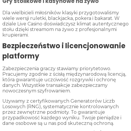
Gry stolikowe i kasynowe na żywo
Dla wielbicieli miłośników klasyki przygotowaliśmy
wiele wersji ruletki, blackjacka, pokera i bakarat. W
dziale Live Casino doświadczysz klimat autentycznego
stołu dzięki streamom na żywo z profesjonalnymi
krupierami.
Bezpieczeństwo i licencjonowanie
platformy
Zabezpieczenia graczy stawiamy priorytetowo.
Pracujemy zgodnie z ścisłą międzynarodową licencją,
która gwarantuje uczciwość rozgrywki i ochronę
danych. Wszystkie transakcje zabezpieczamy
nowoczesnym szyfrowaniem.
Używamy z certyfikowanych Generatorów Liczb
Losowych (RNG), systematycznie kontrolowanych
przez zewnętrzne podmioty. To gwarantuje
przypadkowość każdego wyniku. Twoje pieniądze i
dane osobowe są u nas pod skuteczną ochroną.