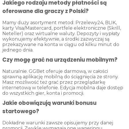
Jakiego rodzaju metody płatności są
oferowane dla graczy z Polski?
Mamy duży asortyment metod: Przelewy24, BLIK,
karty Visa/Mastercard, portfele elektroniczne (Skrill,
Neteller) oraz wirtualne waluty. Depozyty i wypłaty
wykonujemy efektywnie, a środki zazwyczaj są
przekazywane na konta w ciągu od kilku minut do
jednego dnia.
Czy mogę grać na urządzeniu mobilnym?
Naturalnie. GGBet oferuje darmową, w całości
sprawną aplikację mobilną do ściągnięcia ze strony.
Masz możliwość też grać przez przeglądarkę
internetową w telefonie. Edycja mobilna daje dostęp
do wszystkich gier, konta i promocji.
Jakie obowiązują warunki bonusu
startowego?
Dokładne warunki zawsze opisujemy przy danej
promocji. Zwykle wymagają one wageringu