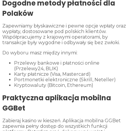
Dogodne metody płatności dla
Polaków
Zapewniamy błyskawiczne i pewne opcje wpłaty oraz
wypłaty, dostosowane pod polskich klientów.
Współpracujemy z krajowymi operatorami, by
transakcje były wygodne i odbywały się bez zwłoki.
Do wyboru masz między innymi:
Przelewy bankowe i płatności online
(Przelewy24, BLIK)
Karty płatnicze (Visa, Mastercard)
Portmonetki elektroniczne (Skrill, Neteller)
Kryptowaluty (Bitcoin, Ethereum)
Praktyczna aplikacja mobilna
GGBet
Zabieraj kasino w kieszeń. Aplikacja mobilna GGBet
zapewnia pełny dostęp do wszystkich funkcji