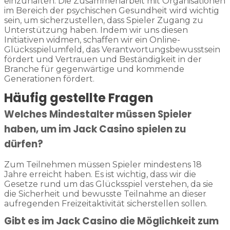
einzuhalten. Die Zusammenarbeit mit Organisationen
im Bereich der psychischen Gesundheit wird wichtig
sein, um sicherzustellen, dass Spieler Zugang zu
Unterstützung haben. Indem wir uns diesen
Initiativen widmen, schaffen wir ein Online-
Glücksspielumfeld, das Verantwortungsbewusstsein
fördert und Vertrauen und Beständigkeit in der
Branche für gegenwärtige und kommende
Generationen fördert.
Häufig gestellte Fragen
Welches Mindestalter müssen Spieler
haben, um im Jack Casino spielen zu
dürfen?
Zum Teilnehmen müssen Spieler mindestens 18
Jahre erreicht haben. Es ist wichtig, dass wir die
Gesetze rund um das Glücksspiel verstehen, da sie
die Sicherheit und bewusste Teilnahme an dieser
aufregenden Freizeitaktivität sicherstellen sollen.
Gibt es im Jack Casino die Möglichkeit zum