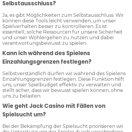
Selbstausschluss?
Ja, es gibt Möglichkeiten zum Selbstausschluss. Wir
können diese Tools leicht verwenden, um unser
Spielverhalten besser zu kontrollieren. Es ist
essentiell, solche Ressourcen für unsere Sicherheit
und unser Wohlergehen zu nutzen und dabei
verantwortungsbewusst zu spielen.
Kann ich während des Spielens
Einzahlungsgrenzen festlegen?
Selbstverständlich dürfen wir während des Spielens
Einzahlungsgrenzen festlegen. Diese Funktion hilft
uns, unser Spielbudget effektiv zu verwalten und
stellt sicher, dass wir bewusst spielen können, ohne
uns zu belasten.
Wie geht Jack Casino mit Fällen von
Spielsucht um?
Bei der Bekämpfung der Spielsucht priorisieren wir
die Unterstützung der Spieler durch verschiedene