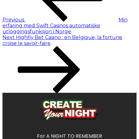
Previous
Min
erfaring med Swift Casinos automatiske
utloggingsfunksjon i Norge
Next
Highfly Bet Casino : en Belgique, la fortune
croise le savoir-faire
For A NIGHT TO REMEMBER