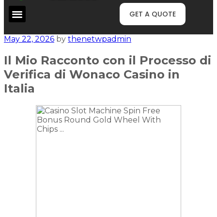
GET A QUOTE
May 22, 2026
by
thenetwpadmin
Il Mio Racconto con il Processo di
Verifica di Wonaco Casino in
Italia