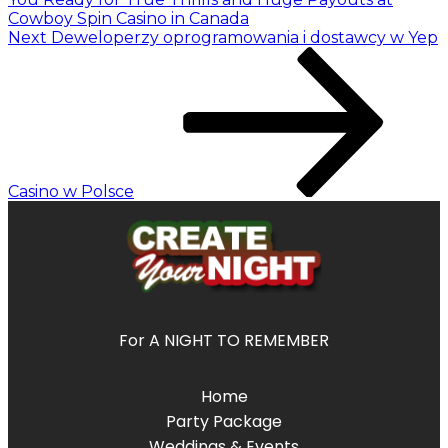
Cowboy Spin Casino in Canada
Next
Deweloperzy oprogramowania i dostawcy w Yep
Casino w Polsce
For A NIGHT TO REMEMBER
Home
Party Package
Weddings & Events