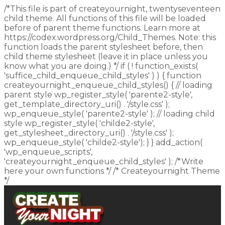
/*This file is part of createyournight, twentyseventeen
child theme. All functions of this file will be loaded
before of parent theme functions. Learn more at
https://codex.wordpress.org/Child_Themes. Note: this
function loads the parent stylesheet before, then
child theme stylesheet (leave it in place unless you
know what you are doing.) */ if ( ! function_exists(
'suffice_child_enqueue_child_styles' ) ) { function
createyournight_enqueue_child_styles() { // loading
parent style wp_register_style( 'parente2-style',
get_template_directory_uri() . '/style.css' );
wp_enqueue_style( 'parente2-style' ); // loading child
style wp_register_style( 'childe2-style',
get_stylesheet_directory_uri() . '/style.css' );
wp_enqueue_style( 'childe2-style'); } } add_action(
'wp_enqueue_scripts',
'createyournight_enqueue_child_styles' ); /*Write
here your own functions */ /* Createyournight Theme
*/