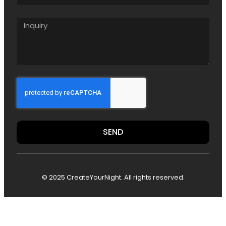
SEND
© 2025 CreateYourNight. All rights reserved.