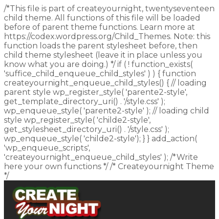
/*This file is part of createyournight, twentyseventeen
child theme. All functions of this file will be loaded
before of parent theme functions. Learn more at
https://codex.wordpress.org/Child_Themes. Note: this
function loads the parent stylesheet before, then
child theme stylesheet (leave it in place unless you
know what you are doing.) */ if ( ! function_exists(
'suffice_child_enqueue_child_styles' ) ) { function
createyournight_enqueue_child_styles() { // loading
parent style wp_register_style( 'parente2-style',
get_template_directory_uri() . '/style.css' );
wp_enqueue_style( 'parente2-style' ); // loading child
style wp_register_style( 'childe2-style',
get_stylesheet_directory_uri() . '/style.css' );
wp_enqueue_style( 'childe2-style'); } } add_action(
'wp_enqueue_scripts',
'createyournight_enqueue_child_styles' ); /*Write
here your own functions */ /* Createyournight Theme
*/