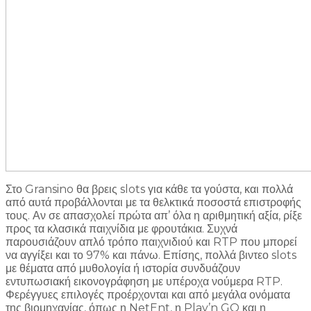
Στο Gransino θα βρεις slots για κάθε τα γούστα, και πολλά
από αυτά προβάλλονται με τα θελκτικά ποσοστά επιστροφής
τους. Αν σε απασχολεί πρώτα απ’ όλα η αριθμητική αξία, ρίξε
προς τα κλασικά παιχνίδια με φρουτάκια. Συχνά
παρουσιάζουν απλό τρόπο παιχνιδιού και RTP που μπορεί
να αγγίξει και το 97% και πάνω. Επίσης, πολλά βιντεο slots
με θέματα από μυθολογία ή ιστορία συνδυάζουν
εντυπωσιακή εικονογράφηση με υπέροχα νούμερα RTP.
Φερέγγυες επιλογές προέρχονται και από μεγάλα ονόματα
της βιομηχανίας, όπως η NetEnt, η Play’n GO και η