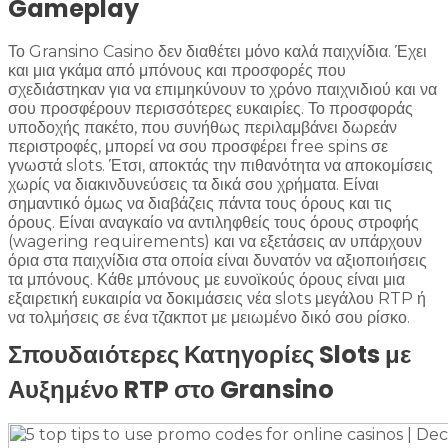
Gameplay
Το Gransino Casino δεν διαθέτει μόνο καλά παιχνίδια. Έχει
και μια γκάμα από μπόνους και προσφορές που
σχεδιάστηκαν για να επιμηκύνουν το χρόνο παιχνιδιού και να
σου προσφέρουν περισσότερες ευκαιρίες. Το προσφοράς
υποδοχής πακέτο, που συνήθως περιλαμβάνει δωρεάν
περιστροφές, μπορεί να σου προσφέρει free spins σε
γνωστά slots. Έτσι, αποκτάς την πιθανότητα να αποκομίσεις
χωρίς να διακινδυνεύσεις τα δικά σου χρήματα. Είναι
σημαντικό όμως να διαβάζεις πάντα τους όρους και τις
όρους. Είναι αναγκαίο να αντιληφθείς τους όρους στροφής
(wagering requirements) και να εξετάσεις αν υπάρχουν
όρια στα παιχνίδια στα οποία είναι δυνατόν να αξιοποιήσεις
τα μπόνους. Κάθε μπόνους με ευνοϊκούς όρους είναι μια
εξαιρετική ευκαιρία να δοκιμάσεις νέα slots μεγάλου RTP ή
να τολμήσεις σε ένα τζακποτ με μειωμένο δικό σου ρίσκο.
Σπουδαιότερες Κατηγορίες Slots με
Αυξημένο RTP στο Gransino