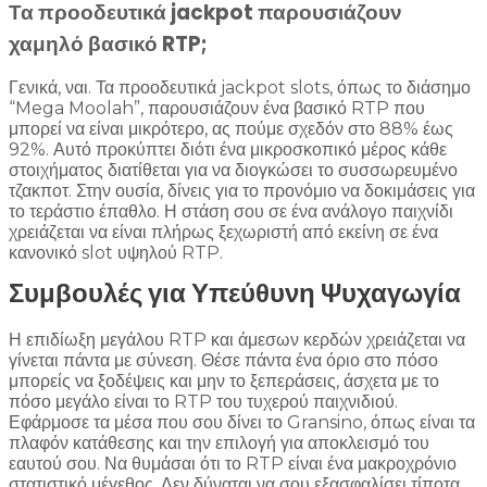
Τα προοδευτικά jackpot παρουσιάζουν
χαμηλό βασικό RTP;
Γενικά, ναι. Τα προοδευτικά jackpot slots, όπως το διάσημο
“Mega Moolah”, παρουσιάζουν ένα βασικό RTP που
μπορεί να είναι μικρότερο, ας πούμε σχεδόν στο 88% έως
92%. Αυτό προκύπτει διότι ένα μικροσκοπικό μέρος κάθε
στοιχήματος διατίθεται για να διογκώσει το συσσωρευμένο
τζακποτ. Στην ουσία, δίνεις για το προνόμιο να δοκιμάσεις για
το τεράστιο έπαθλο. Η στάση σου σε ένα ανάλογο παιχνίδι
χρειάζεται να είναι πλήρως ξεχωριστή από εκείνη σε ένα
κανονικό slot υψηλού RTP.
Συμβουλές για Υπεύθυνη Ψυχαγωγία
Η επιδίωξη μεγάλου RTP και άμεσων κερδών χρειάζεται να
γίνεται πάντα με σύνεση. Θέσε πάντα ένα όριο στο πόσο
μπορείς να ξοδέψεις και μην το ξεπεράσεις, άσχετα με το
πόσο μεγάλο είναι το RTP του τυχερού παιχνιδιού.
Εφάρμοσε τα μέσα που σου δίνει το Gransino, όπως είναι τα
πλαφόν κατάθεσης και την επιλογή για αποκλεισμό του
εαυτού σου. Να θυμάσαι ότι το RTP είναι ένα μακροχρόνιο
στατιστικό μέγεθος. Δεν δύναται να σου εξασφαλίσει τίποτα