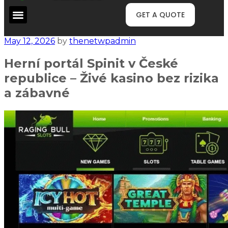
GET A QUOTE
May 12, 2026
by
thenetwpadmin
Herní portál Spinit v České
republice – Živé kasino bez rizika
a zábavné