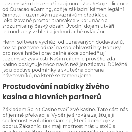
tuzemském trhu snaží zaujmout. Zastřešuje ji licence
od Curacao eGaming, což je základní kámen legální
činnosti. Tuzemským zákazníkům předkládá
lokalizované prostor, transakce v korunách a
srozumitelný český obsah. Úvodní dojem utváří
jednoduchý vzhled a jednoduché ovládání.
Herní software vychází od uznávaných dodavatelů,
což se pozitivně odráží na spolehlivosti hry. Bonusy
pro nové hráče i pravidelné akce zohledňují
tuzemské zvyklosti. Naším cílem je prověřit, zda
kasino poskytuje něco navíc než jen zábavu. Důležité
jsou poctivé podmínky a skutečná ochrana
návštěvníků, na které se zaměřujeme.
Prostudování nabídky živého
kasina a hlavních partnerů
Základem Spinit Casino tvoří živé kasino. Tato část nás
příjemně překvapila. Výběr je široká a zajišťuje ji
společnost Evolution Gaming, která dominuje v
oboru. Zákazníci tak mají možnost hrát u stolů s
vysokou kvalitou streamu, s profesionálními dealery a