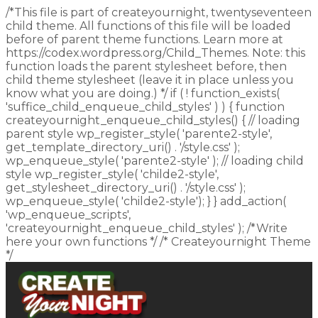
/*This file is part of createyournight, twentyseventeen
child theme. All functions of this file will be loaded
before of parent theme functions. Learn more at
https://codex.wordpress.org/Child_Themes. Note: this
function loads the parent stylesheet before, then
child theme stylesheet (leave it in place unless you
know what you are doing.) */ if ( ! function_exists(
'suffice_child_enqueue_child_styles' ) ) { function
createyournight_enqueue_child_styles() { // loading
parent style wp_register_style( 'parente2-style',
get_template_directory_uri() . '/style.css' );
wp_enqueue_style( 'parente2-style' ); // loading child
style wp_register_style( 'childe2-style',
get_stylesheet_directory_uri() . '/style.css' );
wp_enqueue_style( 'childe2-style'); } } add_action(
'wp_enqueue_scripts',
'createyournight_enqueue_child_styles' ); /*Write
here your own functions */ /* Createyournight Theme
*/