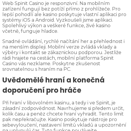
Web Spinit Casino je responzivní. Na mobilním
zařízení fungují bez potíží přímo z prohlížeče. Pro
lepší pohodlí ale kasino poskytuje vlastní aplikaci pro
systémy iOS a Android. Vyzkoušeli jsme aplikaci.
Spolehlivý výkon a veškeré funkce, živé kasino
včetně, funguje hladce.
Snadné ovládání, rychlé načítání her a přehlednost i
na menším displeji. Mobilní verze zvládá vklady a
výběry i kontakt se zákaznickou podporou. Jestliže
rádi hrajete na cestách, mobilní platforma Spinit
Casino vás nezklame. Poskytne zkušenost
srovnatelnou s hraním na PC.
Uvědomělé hraní a konečná
doporučení pro hráče
Při hraní v libovolném kasinu, a tedy i ve Spinit, je
zásadní zodpovědnost. Navrhujeme si předem určit,
kolik času a peněz chcete hraní vyhradit. Tento limit
pak nepřekračujte. Kasino poskytuje nástroje pro
sebevyloučení, nastavení limitů vkladů a upozornění
na uplynulý čas. Tyto funkce používejte.