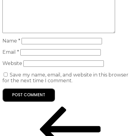
Name
*
Email
*
Website
Save my name, email, and website in this browser
for the next time I comment.