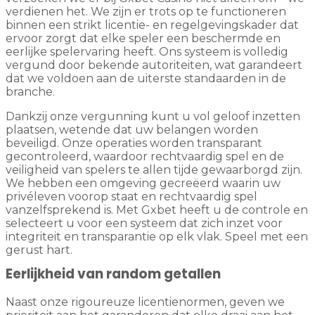
verdienen het. We zijn er trots op te functioneren
binnen een strikt licentie- en regelgevingskader dat
ervoor zorgt dat elke speler een beschermde en
eerlijke spelervaring heeft. Ons systeem is volledig
vergund door bekende autoriteiten, wat garandeert
dat we voldoen aan de uiterste standaarden in de
branche.
Dankzij onze vergunning kunt u vol geloof inzetten
plaatsen, wetende dat uw belangen worden
beveiligd. Onze operaties worden transparant
gecontroleerd, waardoor rechtvaardig spel en de
veiligheid van spelers te allen tijde gewaarborgd zijn.
We hebben een omgeving gecreëerd waarin uw
privéleven voorop staat en rechtvaardig spel
vanzelfsprekend is. Met Gxbet heeft u de controle en
selecteert u voor een systeem dat zich inzet voor
integriteit en transparantie op elk vlak. Speel met een
gerust hart.
Eerlijkheid van random getallen
Naast onze rigoureuze licentienormen, geven we