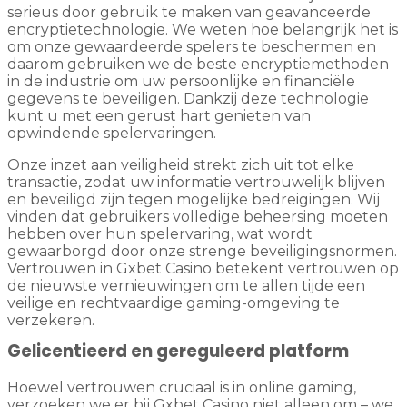
serieus door gebruik te maken van geavanceerde
encryptietechnologie. We weten hoe belangrijk het is
om onze gewaardeerde spelers te beschermen en
daarom gebruiken we de beste encryptiemethoden
in de industrie om uw persoonlijke en financiële
gegevens te beveiligen. Dankzij deze technologie
kunt u met een gerust hart genieten van
opwindende spelervaringen.
Onze inzet aan veiligheid strekt zich uit tot elke
transactie, zodat uw informatie vertrouwelijk blijven
en beveiligd zijn tegen mogelijke bedreigingen. Wij
vinden dat gebruikers volledige beheersing moeten
hebben over hun spelervaring, wat wordt
gewaarborgd door onze strenge beveiligingsnormen.
Vertrouwen in Gxbet Casino betekent vertrouwen op
de nieuwste vernieuwingen om te allen tijde een
veilige en rechtvaardige gaming-omgeving te
verzekeren.
Gelicentieerd en gereguleerd platform
Hoewel vertrouwen cruciaal is in online gaming,
verzoeken we er bij Gxbet Casino niet alleen om – we