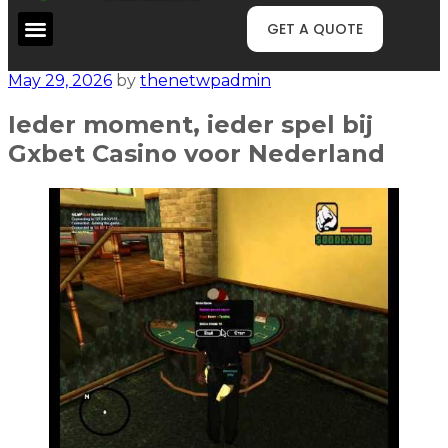
GET A QUOTE
May 29, 2026
by
thenetwpadmin
Ieder moment, ieder spel bij
Gxbet Casino voor Nederland