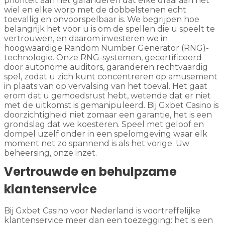
prioriteit aan het garanderen dat elke draai aan het
wiel en elke worp met de dobbelstenen echt
toevallig en onvoorspelbaar is. We begrijpen hoe
belangrijk het voor u is om de spellen die u speelt te
vertrouwen, en daarom investeren we in
hoogwaardige Random Number Generator (RNG)-
technologie. Onze RNG-systemen, gecertificeerd
door autonome auditors, garanderen rechtvaardig
spel, zodat u zich kunt concentreren op amusement
in plaats van op vervalsing van het toeval. Het gaat
erom dat u gemoedsrust hebt, wetende dat er niet
met de uitkomst is gemanipuleerd. Bij Gxbet Casino is
doorzichtigheid niet zomaar een garantie, het is een
grondslag dat we koesteren. Speel met geloof en
dompel uzelf onder in een spelomgeving waar elk
moment net zo spannend is als het vorige. Uw
beheersing, onze inzet.
Vertrouwde en behulpzame
klantenservice
Bij Gxbet Casino voor Nederland is voortreffelijke
klantenservice meer dan een toezegging: het is een