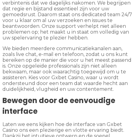
verbintenis dat we dagelijks nakomen. We begrijpen
dat regie en bijstand essentieel zijn voor uw
gemoedsrust. Daarom staat ons dedicated team 24/7
voor u klaar om al uw verzoeken en issues te
beantwoorden. Onze support verhelpt niet alleen
problemen op; het maakt u in staat om volledig van
uw spelervaring te plezier hebben.
We bieden meerdere communicatiekanalen aan,
zoals live chat, e-mail en telefoon, zodat u ons kunt
bereiken op de manier die voor u het meest passend
is. Onze opgeleide professionals zijn niet alleen
bekwaam, maar ook waarachtig toegewijd om u te
assisteren. Kies voor Gxbet Casino, waar u wordt
ondersteund door een team dat waarde hecht aan
duidelijkheid, vlugheid en uw contentement.
Bewegen door de eenvoudige
interface
Laten we eens kijken hoe de interface van Gxbet
Casino ons een plezierige en vlotte ervaring biedt.
Dankzij het intuïtieve ontwerp en de soepel