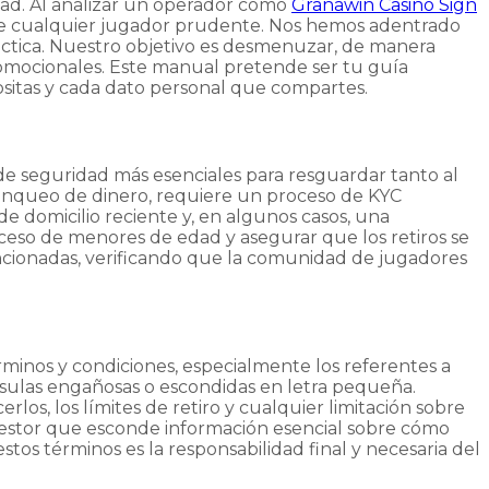
idad. Al analizar un operador como
Granawin Casino Sign
te de cualquier jugador prudente. Nos hemos adentrado
 práctica. Nuestro objetivo es desmenuzar, de manera
omocionales. Este manual pretende ser tu guía
ositas y cada dato personal que compartes.
 de seguridad más esenciales para resguardar tanto al
lanqueo de dinero, requiere un proceso de KYC
 domicilio reciente y, en algunos casos, una
acceso de menores de edad y asegurar que los retiros se
ncionadas, verificando que la comunidad de jugadores
términos y condiciones, especialmente los referentes a
áusulas engañosas o escondidas en letra pequeña.
los, los límites de retiro y cualquier limitación sobre
 gestor que esconde información esencial sobre cómo
stos términos es la responsabilidad final y necesaria del