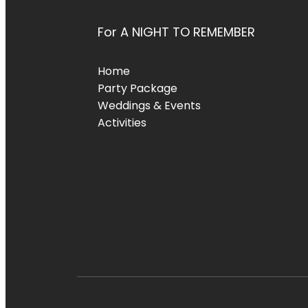
For A NIGHT TO REMEMBER
Home
Party Package
Weddings & Events
Activities