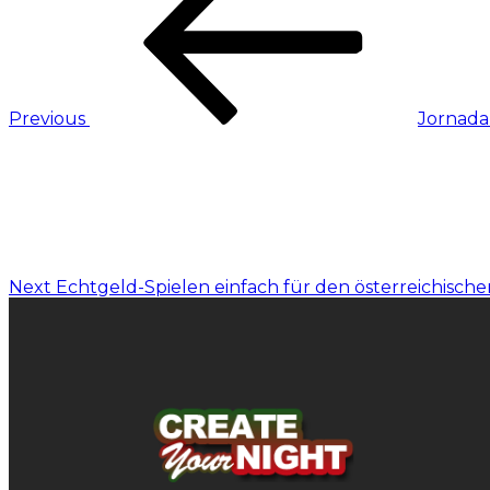
Previous
Jornada
Next
Echtgeld-Spielen einfach für den österreichische