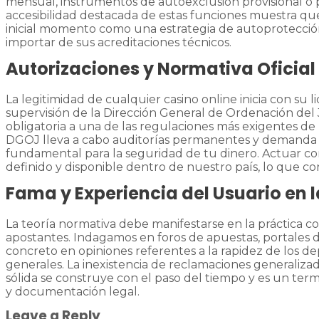
mensual, instrumentos de autoexclusión provisional o 
accesibilidad destacada de estas funciones muestra que e
inicial momento como una estrategia de autoprotecció
importar de sus acreditaciones técnicos.
Autorizaciones y Normativa Oficial
La legitimidad de cualquier casino online inicia con su 
supervisión de la Dirección General de Ordenación del 
obligatoria a una de las regulaciones más exigentes de 
DGOJ lleva a cabo auditorías permanentes y demanda qu
fundamental para la seguridad de tu dinero. Actuar con
definido y disponible dentro de nuestro país, lo que co
Fama y Experiencia del Usuario en
La teoría normativa debe manifestarse en la práctica c
apostantes. Indagamos en foros de apuestas, portales de
concreto en opiniones referentes a la rapidez de los dep
generales. La inexistencia de reclamaciones generalizad
sólida se construye con el paso del tiempo y es un term
y documentación legal.
Leave a Reply