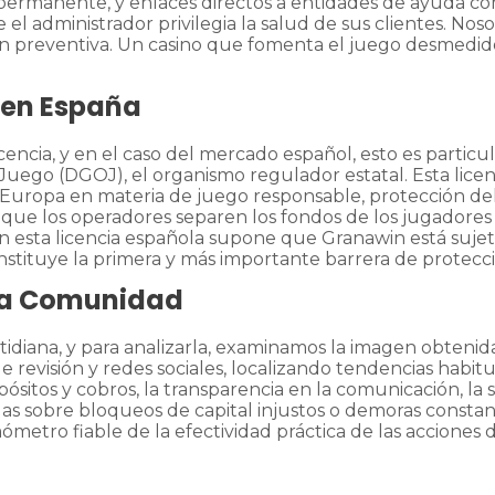
permanente, y enlaces directos a entidades de ayuda co
l administrador privilegia la salud de sus clientes. Noso
n preventiva. Un casino que fomenta el juego desmedido
 en España
licencia, y en el caso del mercado español, esto es partic
Juego (DGOJ), el organismo regulador estatal. Esta lice
Europa en materia de juego responsable, protección del ju
e los operadores separen los fondos de los jugadores d
 esta licencia española supone que Granawin está sujeto 
nstituye la primera y más importante barrera de protecci
 la Comunidad
otidiana, y para analizarla, examinamos la imagen obten
 revisión y redes sociales, localizando tendencias habitua
ósitos y cobros, la transparencia en la comunicación, la 
as sobre bloqueos de capital injustos o demoras constant
ómetro fiable de la efectividad práctica de las acciones 