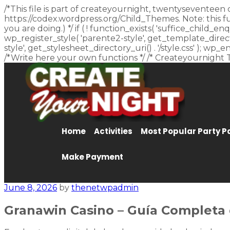
/*This file is part of createyournight, twentyseventeen 
https://codex.wordpress.org/Child_Themes. Note: this f
you are doing.) */ if ( ! function_exists( 'suffice_child
wp_register_style( 'parente2-style', get_template_director
style', get_stylesheet_directory_uri() . '/style.css' ); w
/*Write here your own functions */ /* Createyournight 
Home
Activities
Most Popular Party 
Make Payment
June 8, 2026
by
thenetwpadmin
Granawin Casino – Guía Completa 