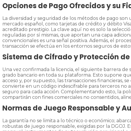
Opciones de Pago Ofrecidos y su Fi
La diversidad y seguridad de los métodos de pago son u
mercado español, como tarjetas de crédito y débito Vis
acreditado prestigio. La clave aquí no es solo la selec
reguladas por sí mismas, que aportan una capa adicion
convencionales es una señal positiva. Además, el proceso
transacción se efectúa en los entornos seguros de est
Sistema de Cifrado y Protección de
Una vez confirmada la licencia, el siguiente barrera de
grado bancario en toda su plataforma. Esto supone que 
acceso y, por supuesto, las transacciones financieras, 
convierte en un código indescifrable para terceros no au
seguro para cada acción. Complementando esto, la polí
compartirán con fines comerciales no consentidos, al
Normas de Juego Responsable y A
La garantía no se limita a lo técnico o económico; aba
robustas de juego responsable, exigidas por la DGOJ. Est