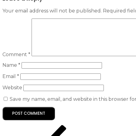
Your email address will not be published.
Required fie
Comment
*
Name
*
Email
*
Website
Save my name, email, and website in this browser fo