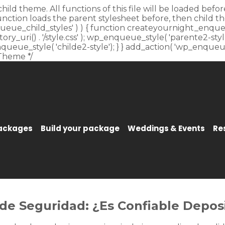
child theme. All functions of this file will be loaded be
unction loads the parent stylesheet before, then child t
_enqueue_child_styles' ) ) { function createyournight_enque
y_uri() . '/style.css' ); wp_enqueue_style( 'parente2-style'
p_enqueue_style( 'childe2-style'); } } add_action( 'wp_enqu
Theme */
Packages
Build your package
Weddings & Events
Re
de Seguridad: ¿Es Confiable Depos