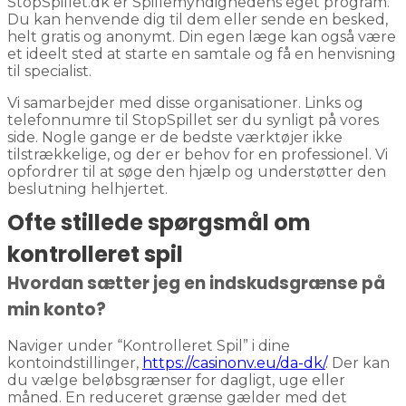
StopSpillet.dk er Spillemyndighedens eget program.
Du kan henvende dig til dem eller sende en besked,
helt gratis og anonymt. Din egen læge kan også være
et ideelt sted at starte en samtale og få en henvisning
til specialist.
Vi samarbejder med disse organisationer. Links og
telefonnumre til StopSpillet ser du synligt på vores
side. Nogle gange er de bedste værktøjer ikke
tilstrækkelige, og der er behov for en professionel. Vi
opfordrer til at søge den hjælp og understøtter den
beslutning helhjertet.
Ofte stillede spørgsmål om
kontrolleret spil
Hvordan sætter jeg en indskudsgrænse på
min konto?
Naviger under “Kontrolleret Spil” i dine
kontoindstillinger,
https://casinonv.eu/da-dk/
. Der kan
du vælge beløbsgrænser for dagligt, uge eller
måned. En reduceret grænse gælder med det