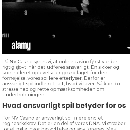
På NV Casino synes vi, at online casino først vorder
rigtig sjovt, når det udføres ansvarligt. En sikker og
kontrolleret oplevelse er grundlaget for den
fornøjelse, vores spillere efterlyser. Derfor er
ansvarligt spil indlejret i alt, hvad vi laver. Så kan du
stresse ned og rette opmærksomheden om
underholdningen.
Hvad ansvarligt spil betyder for os
For NV Casino er ansvarligt spil mere end et
regnearkskrav. Det er en del af vores DNA. Vi stræber
for et miljø, hvor beskyttelse og sjov forenes. Mest