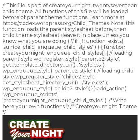
/*This file is part of createyournight, twentyseventeen
child theme. All functions of this file will be loaded
before of parent theme functions. Learn more at
https://codex.wordpress.org/Child_Themes. Note: this
function loads the parent stylesheet before, then
child theme stylesheet (leave it in place unless you
know what you are doing.) */ if ( ! function_exists(
'suffice_child_enqueue_child_styles' ) ) { function
createyournight_enqueue_child_styles() { // loading
parent style wp_register_style( 'parente2-style',
get_template_directory_uri() . '/style.css' );
wp_enqueue_style( 'parente2-style' ); // loading child
style wp_register_style( 'childe2-style',
get_stylesheet_directory_uri() . '/style.css' );
wp_enqueue_style( 'childe2-style'); } } add_action(
'wp_enqueue_scripts',
'createyournight_enqueue_child_styles' ); /*Write
here your own functions */ /* Createyournight Theme
*/