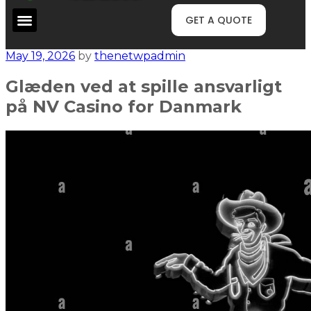
GET A QUOTE
May 19, 2026
by
thenetwpadmin
Glæden ved at spille ansvarligt
på NV Casino for Danmark