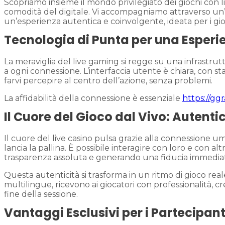
Scopriamo insieme il mondo privilegiato dei giochi con l
comodità del digitale. Vi accompagniamo attraverso un’
un’esperienza autentica e coinvolgente, ideata per i giocat
Tecnologia di Punta per una Esperi
La meraviglia del live gaming si regge su una infrastrutt
a ogni connessione. L’interfaccia utente è chiara, con st
farvi percepire al centro dell’azione, senza problemi.
La affidabilità della connessione è essenziale
https://ggr
Il Cuore del Gioco dal Vivo: Autentic
Il cuore del live casino pulsa grazie alla connessione u
lancia la pallina. È possibile interagire con loro e con alt
trasparenza assoluta e generando una fiducia immedia
Questa autenticità si trasforma in un ritmo di gioco real
multilingue, ricevono ai giocatori con professionalità, 
fine della sessione.
Vantaggi Esclusivi per i Partecipant