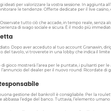
gi ideati per valorizzare la vostra sessione. In aggiunta al
itorare le tendenze. Offerte dedicate per il live casino,
servate tutto ciò che accade, in tempo reale, senza alcun
’esperienza di svago sociale e sicura. È il modo più immedia
retta
to. Dopo aver acceduto al tuo account Granawin, dirigete
to del tavolo, vi troverete in una lobby che indica il limit
di gioco mostrerà l’area per le puntate, i pulsanti per le a
e l’annuncio del dealer per il nuovo round. Ricordate di
 Responsabile
 buona gestione del bankroll è consigliabile. Per la roul
base abbassa l’edge del banco. Tuttavia, l’elemento uman