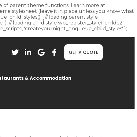
fore of parent theme functions. Learn more at
heme stylesheet (leave it in place unless you know what
ue_child_styles() { // loading parent style
 ); // loading child style wp_register_style( 'childe2-
eue_scripts', 'createyournight_enqueue_child_styles' );
GET A QUOTE
staurants & Accommodation