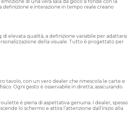
l’emozione di una vera sala da gioco si fonde con la
a definizione e interazione in tempo reale creano
di elevata qualità, a definizione variabile per adattarsi
personalizzazione della visuale. Tutto è progettato per
ero tavolo, con un vero dealer che rimescola le carte e
 fisico. Ogni gesto è osservabile in diretta, assicurando
 roulette è piena di aspettativa genuina. I dealer, spesso
ende lo schermo e attira l’attenzione dall’inizio alla