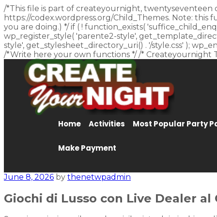
/*This file is part of createyournight, twentyseventeen 
https://codex.wordpress.org/Child_Themes. Note: this f
you are doing.) */ if ( ! function_exists( 'suffice_child
wp_register_style( 'parente2-style', get_template_director
style', get_stylesheet_directory_uri() . '/style.css' ); w
/*Write here your own functions */ /* Createyournight 
Home
Activities
Most Popular Party 
Make Payment
June 8, 2026
by
thenetwpadmin
Giochi di Lusso con Live Dealer al 