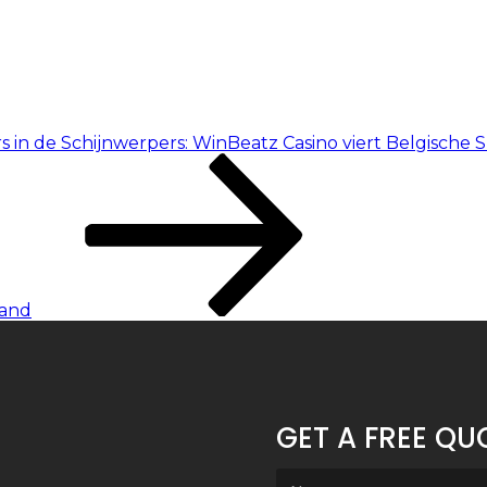
s in de Schijnwerpers: WinBeatz Casino viert Belgische 
land
GET A FREE QU