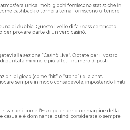
l’atmosfera unica, molti giochi forniscono statistiche in
 come cashback o tornei a tema, forniscono ulteriore
a di dubbio. Questo livello di fairness certificato,
to per provare parte di un vero casinò.
vi alla sezione “Casinò Live”. Optate per il vostro
e di puntata minimo e più alto, il numero di posti
zioni di gioco (come “hit” o “stand”) e la chat.
 giocare sempre in modo consapevole, impostando limiti
ette, varianti come l’Europea hanno un margine della
o e casuale è dominante, quindi consideratelo sempre