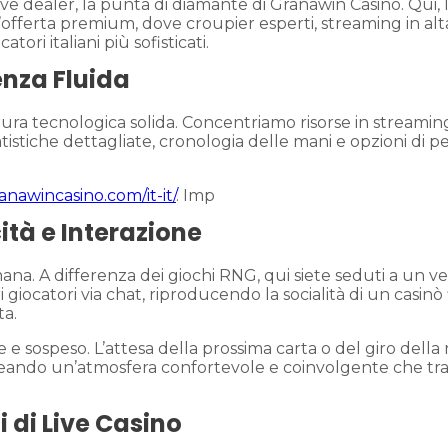
ive dealer, la punta di diamante di Granawin Casino. Qui, 
offerta premium, dove croupier esperti, streaming in alt
ori italiani più sofisticati.
enza Fluida
ura tecnologica solida. Concentriamo risorse in streaming 
atistiche dettagliate, cronologia delle mani e opzioni di 
anawincasino.com/it-it/
. Imp
ità e Interazione
mana. A differenza dei giochi RNG, qui siete seduti a un v
ri giocatori via chat, riproducendo la socialità di un casinò
ta.
e e sospeso. L’attesa della prossima carta o del giro della
creando un’atmosfera confortevole e coinvolgente che trasc
i di Live Casino