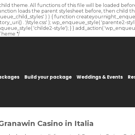
child theme. All functions of this file will be loaded be
unction loads the parent stylesheet before, then child t
_enqueue_child_styles' ) ) { function createyournight_enque
y_uri() . '/style.css' ); wp_enqueue_style( 'parente2-style'
p_enqueue_style( 'childe2-style'); } } add_action( 'wp_enqu
Theme */
Packages
Build your package
Weddings & Events
Re
Granawin Casino in Italia