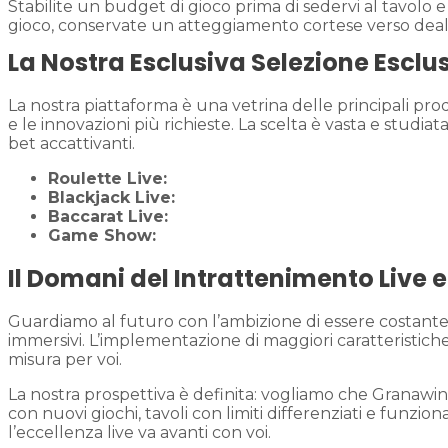
Stabilite un budget di gioco prima di sedervi al tavolo e
gioco, conservate un atteggiamento cortese verso dealer e 
La Nostra Esclusiva Selezione Esclus
La nostra piattaforma è una vetrina delle principali pro
e le innovazioni più richieste. La scelta è vasta e studi
bet accattivanti.
Roulette Live:
Blackjack Live:
Baccarat Live:
Game Show:
Il Domani del Intrattenimento Live e
Guardiamo al futuro con l’ambizione di essere costantem
immersivi. L’implementazione di maggiori caratteristiche s
misura per voi.
La nostra prospettiva è definita: vogliamo che Granawin Ca
con nuovi giochi, tavoli con limiti differenziati e funzi
l’eccellenza live va avanti con voi.