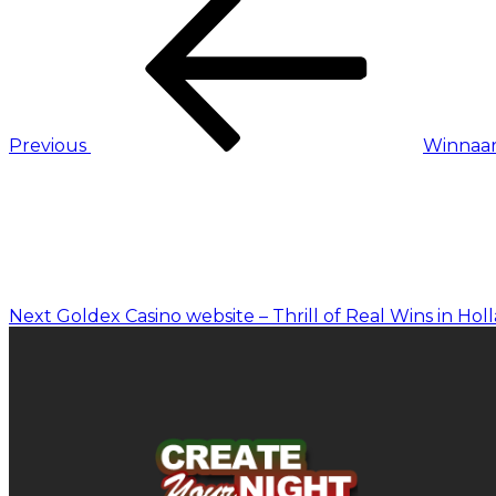
Previous
Winnaar
Next
Goldex Casino website – Thrill of Real Wins in Hol