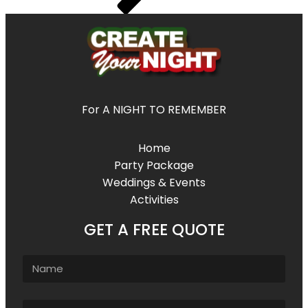
For A NIGHT TO REMEMBER
Home
Party Package
Weddings & Events
Activities
GET A FREE QUOTE