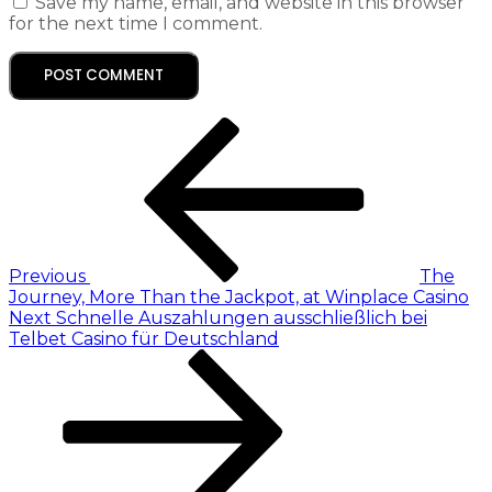
Save my name, email, and website in this browser
for the next time I comment.
Previous
The
Journey, More Than the Jackpot, at Winplace Casino
Next
Schnelle Auszahlungen ausschließlich bei
Telbet Casino für Deutschland