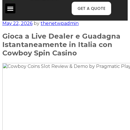
GET A QUOTE
May 22, 2026
by
thenetwpadmin
Gioca a Live Dealer e Guadagna
Istantaneamente in Italia con
Cowboy Spin Casino