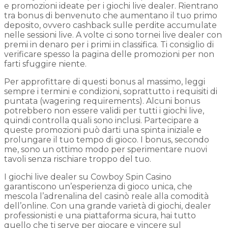
e promozioni ideate per i giochi live dealer. Rientrano
tra bonus di benvenuto che aumentano il tuo primo
deposito, ovvero cashback sulle perdite accumulate
nelle sessioni live. A volte ci sono tornei live dealer con
premi in denaro per i primi in classifica. Ti consiglio di
verificare spesso la pagina delle promozioni per non
farti sfuggire niente.
Per approfittare di questi bonus al massimo, leggi
sempre i termini e condizioni, soprattutto i requisiti di
puntata (wagering requirements). Alcuni bonus
potrebbero non essere validi per tutti i giochi live,
quindi controlla quali sono inclusi. Partecipare a
queste promozioni può darti una spinta iniziale e
prolungare il tuo tempo di gioco. I bonus, secondo
me, sono un ottimo modo per sperimentare nuovi
tavoli senza rischiare troppo del tuo.
I giochi live dealer su Cowboy Spin Casino
garantiscono un’esperienza di gioco unica, che
mescola l’adrenalina del casinò reale alla comodità
dell’online. Con una grande varietà di giochi, dealer
professionisti e una piattaforma sicura, hai tutto
quello che ti serve per giocare e vincere sul