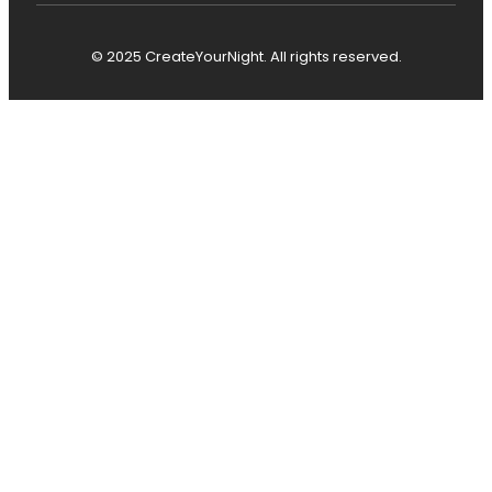
© 2025 CreateYourNight. All rights reserved.