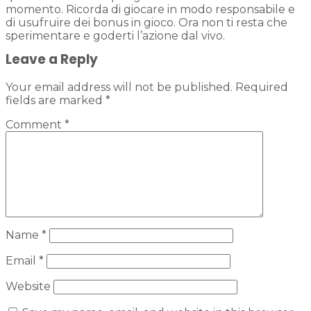
momento. Ricorda di giocare in modo responsabile e
di usufruire dei bonus in gioco. Ora non ti resta che
sperimentare e goderti l’azione dal vivo.
Leave a Reply
Your email address will not be published.
Required
fields are marked
*
Comment
*
Name
*
Email
*
Website