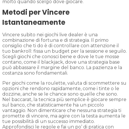
molto quando scelgo dove giocare.
Metodi per Vincere
Istantaneamente
Vincere subito nei giochi live dealer è una
combinazione di fortuna e di strategia. Il primo
consiglio che ti do è di controllare con attenzione il
tuo bankroll: fissa un budget per la sessione e seguilo.
Scegli giochi che conosci bene e dove le tue mosse
contano, come il blackjack, dove una strategia base
può abbassare il margine del banco. La pazienza e la
costanza sono fondamentali.
Per giochi come la roulette, valuta di scommettere su
opzioni che rendono rapidamente, come i tinte o le
dozzine, anche se le chance sono quelle che sono.
Nel baccarat, la tecnica più semplice è giocare sempre
sul banco, che statisticamente ha un piccolo
vantaggio. Non dimenticare che nessuna strategia ti
promette di vincere, ma agire con la testa aumenta le
tue possibilità di un successo immediato.
Approfondisci le regole e fai un po’ di pratica con