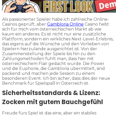
Als passionierter Spieler habe ich zahlreiche Online-
Casinos geprüft, aber
Gambloria Online
Casino hebt
sich für mich vom österreichischen Markt ab wie
kaum ein anderes. Es ist nicht nur eine zusätzliche
Plattform, sondern ein wirkliches Next-Level-Erlebnis,
das eigens auf die Wünsche und den Vorlieben von
Spielern hierzulande ausgerichtet ist. Von der
Zusammenstellung der Spiele bis hin zu den
Zahlungsmethoden fühlt man, dass hier mit
österreichischem Flair gedacht wurde. Die Power
und die Euphorie, die Gambloria übermittelt, sind
packend und machen jede Session zu einem
besonderen Event. Ich bin sicher, dass dies der neue
Benchmark für Spielspaß in Österreich ist.
Sicherheitsstandards & Lizenz:
Zocken mit gutem Bauchgefühl
Freude fürs Spiel ist das eine, aber ein stabiles