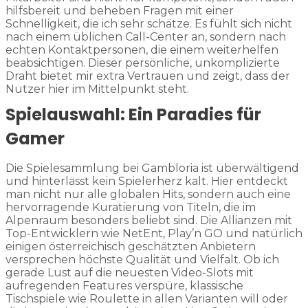
hilfsbereit und beheben Fragen mit einer
Schnelligkeit, die ich sehr schätze. Es fühlt sich nicht
nach einem üblichen Call-Center an, sondern nach
echten Kontaktpersonen, die einem weiterhelfen
beabsichtigen. Dieser persönliche, unkomplizierte
Draht bietet mir extra Vertrauen und zeigt, dass der
Nutzer hier im Mittelpunkt steht.
Spielauswahl: Ein Paradies für
Gamer
Die Spielesammlung bei Gambloria ist überwältigend
und hinterlässt kein Spielerherz kalt. Hier entdeckt
man nicht nur alle globalen Hits, sondern auch eine
hervorragende Kuratierung von Titeln, die im
Alpenraum besonders beliebt sind. Die Allianzen mit
Top-Entwicklern wie NetEnt, Play’n GO und natürlich
einigen österreichisch geschätzten Anbietern
versprechen höchste Qualität und Vielfalt. Ob ich
gerade Lust auf die neuesten Video-Slots mit
aufregenden Features verspüre, klassische
Tischspiele wie Roulette in allen Varianten will oder