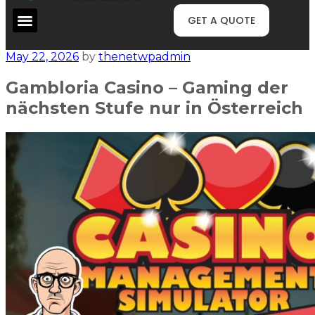
GET A QUOTE
May 22, 2026
by
thenetwpadmin
Gambloria Casino – Gaming der
nächsten Stufe nur in Österreich