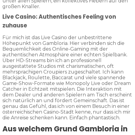
unter allen Spielern, ein kollektives Fiebern auf den
großen Knaller.
Live Casino: Authentisches Feeling von
zuhause
Für mich ist das Live Casino der unbestrittene
Höhepunkt von Gambloria. Hier verbinden sich die
Bequemlichkeit des Online-Gaming mit der
authentischen Atmosphäre einer echten Spielbank.
Über HD-Streams bin ich an professionell
ausgestattete Studios mit charismatischen, oft
mehrsprachigen Croupiers zugeschaltet. Ich kann
Blackjack, Roulette, Baccarat und viele spannende
Game-Show-Formate wie Monopoly Live oder Dream
Catcher in Echtzeit mitspielen. Die Interaktion mit
dem Dealer und anderen Spielern am Tisch erscheint
sich natürlich an und fördert Gemeinschaft. Das ist
genau das Gefühl, das ich von einem Besuch in einer
österreichischen Casino-Stadt kenne, nur dass ich mir
die Anreise schenken kann. Einfach phantastisch.
Aus welchem Grund Gambloria in