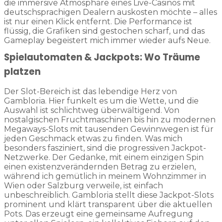
die immersive Atmosphäre eines Live-Casinos mit
deutschsprachigen Dealern auskosten möchte – alles
ist nur einen Klick entfernt. Die Performance ist
flüssig, die Grafiken sind gestochen scharf, und das
Gameplay begeistert mich immer wieder aufs Neue.
Spielautomaten & Jackpots: Wo Träume
platzen
Der Slot-Bereich ist das lebendige Herz von
Gambloria. Hier funkelt es um die Wette, und die
Auswahl ist schlichtweg überwältigend. Von
nostalgischen Fruchtmaschinen bis hin zu modernen
Megaways-Slots mit tausenden Gewinnwegen ist für
jeden Geschmack etwas zu finden. Was mich
besonders fasziniert, sind die progressiven Jackpot-
Netzwerke. Der Gedanke, mit einem einzigen Spin
einen existenzverändernden Betrag zu erzielen,
während ich gemütlich in meinem Wohnzimmer in
Wien oder Salzburg verweile, ist einfach
unbeschreiblich. Gambloria stellt diese Jackpot-Slots
prominent und klärt transparent über die aktuellen
Pots. Das erzeugt eine gemeinsame Aufregung