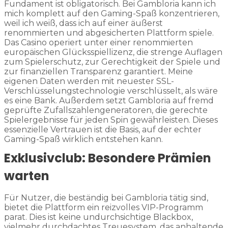
Fundament ist obligatorisch. Bei Gambloria kann ich
mich komplett auf den Gaming-Spaß konzentrieren,
weil ich weiß, dass ich auf einer äußerst
renommierten und abgesicherten Plattform spiele.
Das Casino operiert unter einer renommierten
europäischen Glücksspiellizenz, die strenge Auflagen
zum Spielerschutz, zur Gerechtigkeit der Spiele und
zur finanziellen Transparenz garantiert. Meine
eigenen Daten werden mit neuester SSL-
Verschlüsselungstechnologie verschlüsselt, als wäre
es eine Bank. Außerdem setzt Gambloria auf fremd
geprüfte Zufallszahlengeneratoren, die gerechte
Spielergebnisse für jeden Spin gewährleisten. Dieses
essenzielle Vertrauen ist die Basis, auf der echter
Gaming-Spaß wirklich entstehen kann.
Exklusivclub: Besondere Prämien
warten
Für Nutzer, die beständig bei Gambloria tätig sind,
bietet die Plattform ein reizvolles VIP-Programm
parat. Dies ist keine undurchsichtige Blackbox,
vielmehr durchdachtes Treuesystem, das anhaltende