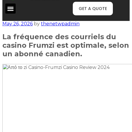
GET A QUOTE
May 26, 2026
by
thenetwpadmin
La fréquence des courriels du
casino Frumzi est optimale, selon
un abonné canadien.