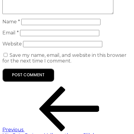
Name
*
Email
*
Website
Save my name, email, and website in this browser
for the next time I comment.
Previous