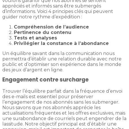
voulons garantir que nos abonnés se sentent
appréciés et informés sans être submergés
d’informations. Voici 4 principes clés qui peuvent
guider notre rythme d’expédition :
Compréhension de l’audience
Pertinence du contenu
Tests et analyses
Privilégier la constance à l’abondance
Un équilibre savant dans la communication nous
permettra d’établir une relation durable avec notre
public et d’optimiser son expérience dans le monde
des jeux d’argent en ligne.
Engagement contre surcharge
Trouver l’équilibre parfait dans la fréquence d’envoi
des e-mails est essentiel pour préserver
l’engagement de nos abonnés sans les submerger.
Nous savons que nos abonnés apprécie les
actualisations fréquentes et les offres exclusives, mais
une surabondance de courriels peut engendrer de la
lassitude. Notre objectif principal est d’établir une