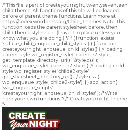
/*This file is part of createyournight, twentyseventeen
child theme. All functions of this file will be loaded
before of parent theme functions. Learn more at
https://codex.wordpress.org/Child_Themes. Note: this
function loads the parent stylesheet before, then
child theme stylesheet (leave it in place unless you
know what you are doing.) */ if ( ! function_exists(
'suffice_child_enqueue_child_styles' ) ) { function
createyournight_enqueue_child_styles() { // loading
parent style wp_register_style( 'parente2-style',
get_template_directory_uri() . '/style.css' );
wp_enqueue_style( 'parente2-style' ); // loading child
style wp_register_style( 'childe2-style',
get_stylesheet_directory_uri() . '/style.css' );
wp_enqueue_style( 'childe2-style'); } } add_action(
'wp_enqueue_scripts',
'createyournight_enqueue_child_styles' ); /*Write
here your own functions */ /* Createyournight Theme
*/