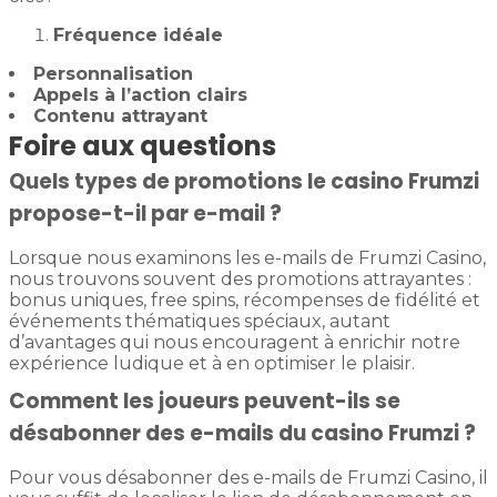
Fréquence idéale
Personnalisation
Appels à l’action clairs
Contenu attrayant
Foire aux questions
Quels types de promotions le casino Frumzi
propose-t-il par e-mail ?
Lorsque nous examinons les e-mails de Frumzi Casino,
nous trouvons souvent des promotions attrayantes :
bonus uniques, free spins, récompenses de fidélité et
événements thématiques spéciaux, autant
d’avantages qui nous encouragent à enrichir notre
expérience ludique et à en optimiser le plaisir.
Comment les joueurs peuvent-ils se
désabonner des e-mails du casino Frumzi ?
Pour vous désabonner des e-mails de Frumzi Casino, il