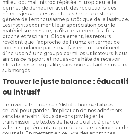
milieu optimal : ni trop répétée, ni trop peu, elle
permet de demeurer averti des réductions, des
récents jeux et des avantages. Cette constance
génère de l’enthousiasme plutôt que de la lassitude.
Les inscrits expriment leur appréciation pour le
matériel sur mesure, qu’ils considèrent à la fois
proche et fascinant. Globalement, les retours
révèlent que l’approche de Frumzi en termes de
correspondance par e-mail favorise un sentiment
d’inclusion à une groupe parmi les utilisateurs. Nous
aimons ce rapport et nous avons hâte de recevoir
plus de texte de qualité, sans pour autant nous être
submergés.
Trouver le juste balance : éducatif
ou intrusif
Trouver la fréquence d’distribution parfaite est
crucial pour garder l’implication de nos adhérents
sans les envahir. Nous devons privilégier la
transmission de textes de haute qualité à grande
valeur supplémentaire plutôt que de les inonder de
courriels. En mettant en œuvre des approches