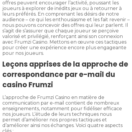
offres peuvent encourager l’activité, poussant les
joueurs à explorer de inédits jeux ou à retourner à
leurs préférés. En comprenant les désirs de notre
audience – ce qui les enthousiasme et les fait revenir –
nous pouvons concevoir des offres qui leur parlent. Il
s’agit de s’assurer que chaque joueur se perçoive
valorisé et privilégié, renforçant ainsi son connexion
avec Frumzi Casino. Mettons en œuvre ces tactiques
pour créer une expérience encore plus engageante
pour nos joueurs.
Leçons apprises de la approche de
correspondance par e-mail du
casino Frumzi
L’approche de Frumzi Casino en matière de
communication par e-mail contient de nombreux
enseignements, notamment pour fidéliser efficace
nos joueurs. L’étude de leurs techniques nous
permet d’améliorer nos propres tactiques et
d’améliorer ainsi nos échanges. Voici quatre aspects
clés :