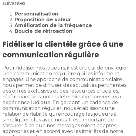
suivantes :
Personnalisation
Proposition de valeur
Amélioration de la fréquence
Boucle de rétroaction
Fidéliser la clientèle grâce à une
communication régulière
Pour fidéliser nos joueurs, il est crucial de privilégier
une communication régulière qui les informe et
engagés. Une approche de communication claire
nous permet de diffuser des actualités pertinentes,
des offres exclusives et des ressources cruciales,
réaffirmant ainsi notre détermination envers leur
expérience ludique. En gardant un cadence de
communication régulier, nous établissons une
relation de fiabilité qui encourage les joueurs à
s’impliquer plus avec nous. Il est important de
s’assurer à ce que nos messages soient adaptés,
appropriés et en accord avec les intérêts de notre