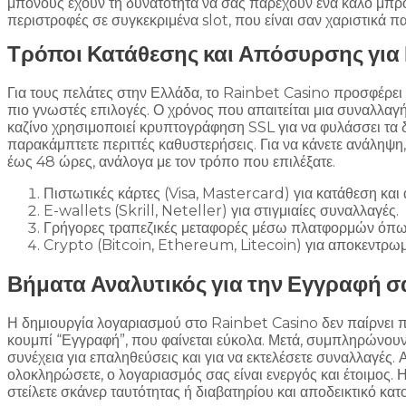
μπόνους έχουν τη δυνατότητα να σας παρέχουν ένα καλό μπρο
περιστροφές σε συγκεκριμένα slot, που είναι σαν χαριστικά πα
Τρόποι Κατάθεσης και Απόσυρσης για 
Για τους πελάτες στην Ελλάδα, το Rainbet Casino προσφέρει δ
πιο γνωστές επιλογές. Ο χρόνος που απαιτείται μια συναλλαγή 
καζίνο χρησιμοποιεί κρυπτογράφηση SSL για να φυλάσσει τα δε
παρακάμπτετε περιττές καθυστερήσεις. Για να κάνετε ανάληψη
έως 48 ώρες, ανάλογα με τον τρόπο που επιλέξατε.
Πιστωτικές κάρτες (Visa, Mastercard) για κατάθεση και
E-wallets (Skrill, Neteller) για στιγμιαίες συναλλαγές.
Γρήγορες τραπεζικές μεταφορές μέσω πλατφορμών όπως
Crypto (Bitcoin, Ethereum, Litecoin) για αποκεντρωμέ
Βήματα Αναλυτικός για την Εγγραφή σ
Η δημιουργία λογαριασμού στο Rainbet Casino δεν παίρνει πολ
κουμπί “Εγγραφή”, που φαίνεται εύκολα. Μετά, συμπληρώνουν 
συνέχεια για επαληθεύσεις και για να εκτελέσετε συναλλαγές
ολοκληρώσετε, ο λογαριασμός σας είναι ενεργός και έτοιμος.
στείλετε σκάνερ ταυτότητας ή διαβατηρίου και αποδεικτικό κατο