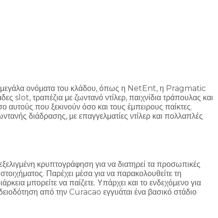
ι με μεγάλα ονόματα του κλάδου, όπως η NetEnt, η Pragmatic
ες slot, τραπέζια με ζωντανό ντίλερ, παιχνίδια τράπουλας και
όσο αυτούς που ξεκινούν όσο και τους έμπειρους παίκτες.
ζωντανής διάδρασης, με επαγγελματίες ντίλερ και πολλαπλές
 εξελιγμένη κρυπτογράφηση για να διατηρεί τα προσωπικές
στοιχήματος. Παρέχει μέσα για να παρακολουθείτε τη
ιάρκεια μπορείτε να παίζετε. Υπάρχει και το ενδεχόμενο για
δειοδότηση από την Curacao εγγυάται ένα βασικό στάδιο