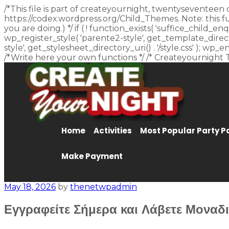
/*This file is part of createyournight, twentyseventeen 
https://codex.wordpress.org/Child_Themes. Note: this f
you are doing.) */ if ( ! function_exists( 'suffice_child
wp_register_style( 'parente2-style', get_template_director
style', get_stylesheet_directory_uri() . '/style.css' ); w
/*Write here your own functions */ /* Createyournight 
Home
Activities
Most Popular Party 
Make Payment
May 18, 2026
by
thenetwpadmin
Εγγραφείτε Σήμερα και Λάβετε Μοναδ