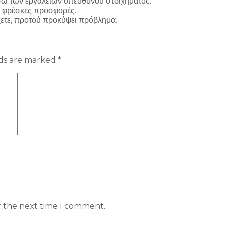
έσω των εργαλείων υπεύθυνου στοιχήματος.
α φρέσκες προσφορές.
ζετε, προτού προκύψει πρόβλημα.
lds are marked
*
r the next time I comment.