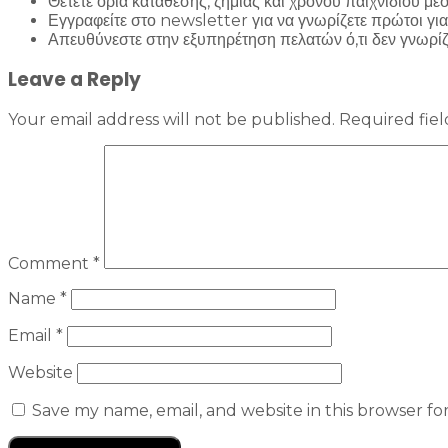
Θέτετε όρια κατάθεσης, ζημιάς και χρόνου παιχνιδιού μ
Εγγραφείτε στο newsletter για να γνωρίζετε πρώτοι γι
Απευθύνεστε στην εξυπηρέτηση πελατών ό,τι δεν γνωρί
Leave a Reply
Your email address will not be published.
Required fie
Comment
*
Name
*
Email
*
Website
Save my name, email, and website in this browser fo