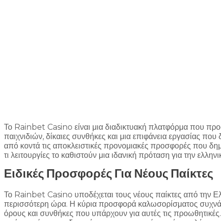
Το Rainbet Casino είναι μια διαδικτυακή πλατφόρμα που προ
παιχνιδιών, δίκαιες συνθήκες και μια επιφάνεια εργασίας που 
από κοντά τις αποκλειστικές προνομιακές προσφορές που δημιο
τι λειτουργίες το καθιστούν μια ιδανική πρόταση για την ελληνι
Ειδικές Προσφορές Για Νέους Παίκτες
Το Rainbet Casino υποδέχεται τους νέους παίκτες από την Ελ
περισσότερη ώρα. Η κύρια προσφορά καλωσορίσματος συχνά α
όρους και συνθήκες που υπάρχουν για αυτές τις προωθητικές. Θα