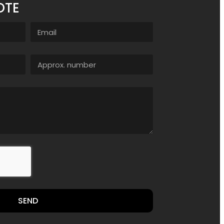
OTE
SEND