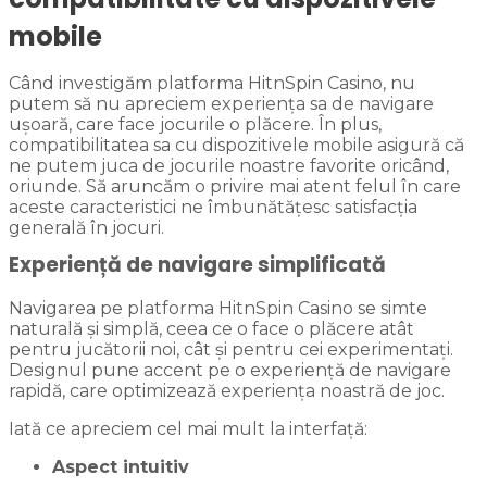
mobile
Când investigăm platforma HitnSpin Casino, nu
putem să nu apreciem experiența sa de navigare
ușoară, care face jocurile o plăcere. În plus,
compatibilitatea sa cu dispozitivele mobile asigură că
ne putem juca de jocurile noastre favorite oricând,
oriunde. Să aruncăm o privire mai atent felul în care
aceste caracteristici ne îmbunătățesc satisfacția
generală în jocuri.
Experiență de navigare simplificată
Navigarea pe platforma HitnSpin Casino se simte
naturală și simplă, ceea ce o face o plăcere atât
pentru jucătorii noi, cât și pentru cei experimentați.
Designul pune accent pe o experiență de navigare
rapidă, care optimizează experiența noastră de joc.
Iată ce apreciem cel mai mult la interfață:
Aspect intuitiv