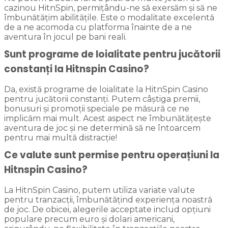
cazinou HitnSpin, permițându-ne să exersăm și să ne
îmbunătățim abilitățile. Este o modalitate excelentă
de a ne acomoda cu platforma înainte de a ne
aventura în jocul pe bani reali.
Sunt programe de loialitate pentru jucătorii
constanți la Hitnspin Casino?
Da, există programe de loialitate la HitnSpin Casino
pentru jucătorii constanți. Putem câștiga premii,
bonusuri și promoții speciale pe măsură ce ne
implicăm mai mult. Acest aspect ne îmbunătățește
aventura de joc și ne determină să ne întoarcem
pentru mai multă distracție!
Ce valute sunt permise pentru operațiuni la
Hitnspin Casino?
La HitnSpin Casino, putem utiliza variate valute
pentru tranzacții, îmbunătățind experiența noastră
de joc. De obicei, alegerile acceptate includ opțiuni
populare precum euro și dolari americani,