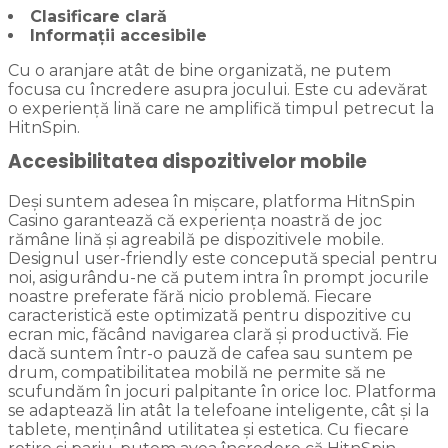
Clasificare clară
Informații accesibile
Cu o aranjare atât de bine organizată, ne putem
focusa cu încredere asupra jocului. Este cu adevărat
o experiență lină care ne amplifică timpul petrecut la
HitnSpin.
Accesibilitatea dispozitivelor mobile
Deși suntem adesea în mișcare, platforma HitnSpin
Casino garantează că experiența noastră de joc
rămâne lină și agreabilă pe dispozitivele mobile.
Designul user-friendly este concepută special pentru
noi, asigurându-ne că putem intra în prompt jocurile
noastre preferate fără nicio problemă. Fiecare
caracteristică este optimizată pentru dispozitive cu
ecran mic, făcând navigarea clară și productivă. Fie
dacă suntem într-o pauză de cafea sau suntem pe
drum, compatibilitatea mobilă ne permite să ne
scufundăm în jocuri palpitante în orice loc. Platforma
se adaptează lin atât la telefoane inteligente, cât și la
tablete, menținând utilitatea și estetica. Cu fiecare