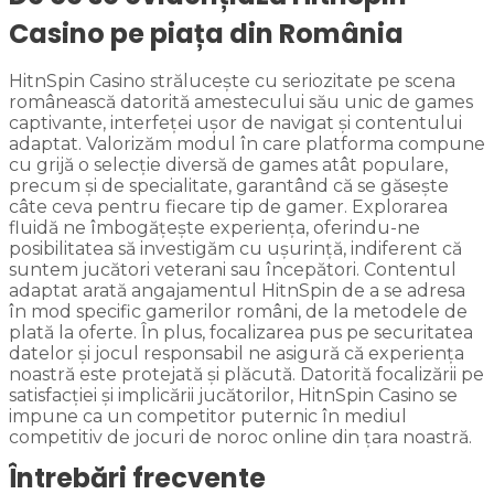
Casino pe piața din România
HitnSpin Casino strălucește cu seriozitate pe scena
românească datorită amestecului său unic de games
captivante, interfeței ușor de navigat și contentului
adaptat. Valorizăm modul în care platforma compune
cu grijă o selecție diversă de games atât populare,
precum și de specialitate, garantând că se găsește
câte ceva pentru fiecare tip de gamer. Explorarea
fluidă ne îmbogățește experiența, oferindu-ne
posibilitatea să investigăm cu ușurință, indiferent că
suntem jucători veterani sau începători. Contentul
adaptat arată angajamentul HitnSpin de a se adresa
în mod specific gamerilor români, de la metodele de
plată la oferte. În plus, focalizarea pus pe securitatea
datelor și jocul responsabil ne asigură că experiența
noastră este protejată și plăcută. Datorită focalizării pe
satisfacției și implicării jucătorilor, HitnSpin Casino se
impune ca un competitor puternic în mediul
competitiv de jocuri de noroc online din țara noastră.
Întrebări frecvente