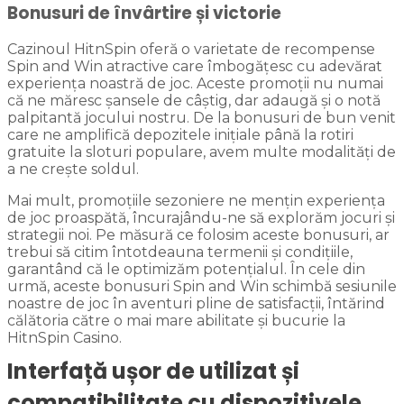
Bonusuri de învârtire și victorie
Cazinoul HitnSpin oferă o varietate de recompense
Spin and Win atractive care îmbogățesc cu adevărat
experiența noastră de joc. Aceste promoții nu numai
că ne măresc șansele de câștig, dar adaugă și o notă
palpitantă jocului nostru. De la bonusuri de bun venit
care ne amplifică depozitele inițiale până la rotiri
gratuite la sloturi populare, avem multe modalități de
a ne crește soldul.
Mai mult, promoțiile sezoniere ne mențin experiența
de joc proaspătă, încurajându-ne să explorăm jocuri și
strategii noi. Pe măsură ce folosim aceste bonusuri, ar
trebui să citim întotdeauna termenii și condițiile,
garantând că le optimizăm potențialul. În cele din
urmă, aceste bonusuri Spin and Win schimbă sesiunile
noastre de joc în aventuri pline de satisfacții, întărind
călătoria către o mai mare abilitate și bucurie la
HitnSpin Casino.
Interfață ușor de utilizat și
compatibilitate cu dispozitivele