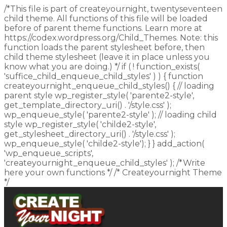
/*This file is part of createyournight, twentyseventeen
child theme. All functions of this file will be loaded
before of parent theme functions. Learn more at
https://codex.wordpress.org/Child_Themes. Note: this
function loads the parent stylesheet before, then
child theme stylesheet (leave it in place unless you
know what you are doing.) */ if ( ! function_exists(
'suffice_child_enqueue_child_styles' ) ) { function
createyournight_enqueue_child_styles() { // loading
parent style wp_register_style( 'parente2-style',
get_template_directory_uri() . '/style.css' );
wp_enqueue_style( 'parente2-style' ); // loading child
style wp_register_style( 'childe2-style',
get_stylesheet_directory_uri() . '/style.css' );
wp_enqueue_style( 'childe2-style'); } } add_action(
'wp_enqueue_scripts',
'createyournight_enqueue_child_styles' ); /*Write
here your own functions */ /* Createyournight Theme
*/