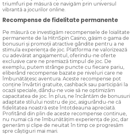
triumfuri pe măsură ce navigăm prin universul
vibrantă a jocurilor online.
Recompense de fidelitate permanente
Pe măsură ce investigăm recompensele de loialitate
permanente de la HitnSpin Casino, găsim o gama de
bonusuri și promoții atractive gândite pentru a ne
stimula experiența de joc. Platforma ne valorizează
cu adevărat angajamentul, oferindu-ne oferte
exclusive care ne premiază timpul de joc. De
exemplu, putem strânge puncte cu fiecare pariu,
eliberând recompense bazate pe niveluri care ne
îmbunătățesc aventura. Aceste recompense pot
conține învârtiri gratuite, cashback sau participări la
ocazii speciale, dându-ne voie să ne optimizăm
capacitatea de joc. În plus, ne încântăm de bonusuri
adaptate stilului nostru de joc, asigurându-ne că
fidelitatea noastră este întotdeauna apreciată.
Profitând din plin de aceste recompense continue,
nu numai că ne îmbunătățim experiența de joc, dar
generăm și clipe de neuitat în timp ce progresăm
spre câștiguri mai mari.