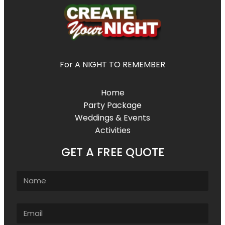
For A NIGHT TO REMEMBER
Home
Party Package
Weddings & Events
Activities
GET A FREE QUOTE