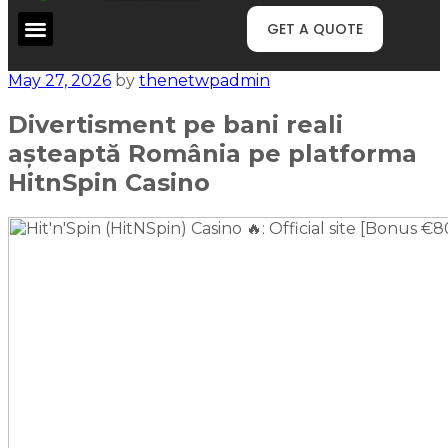
GET A QUOTE
May 27, 2026
by
thenetwpadmin
Divertisment pe bani reali
așteaptă România pe platforma
HitnSpin Casino