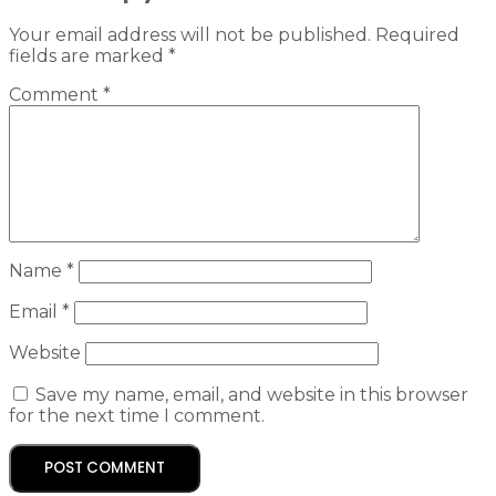
Your email address will not be published.
Required
fields are marked
*
Comment
*
Name
*
Email
*
Website
Save my name, email, and website in this browser
for the next time I comment.