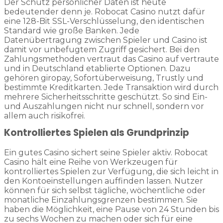
Der Schutz persönlicher Daten ist heute
bedeutender denn je. Robocat Casino nutzt dafür
eine 128-Bit SSL-Verschlüsselung, den identischen
Standard wie große Banken. Jede
Datenübertragung zwischen Spieler und Casino ist
damit vor unbefugtem Zugriff gesichert. Bei den
Zahlungsmethoden vertraut das Casino auf vertraute
und in Deutschland etablierte Optionen. Dazu
gehören giropay, Sofortüberweisung, Trustly und
bestimmte Kreditkarten. Jede Transaktion wird durch
mehrere Sicherheitsschritte geschützt. So sind Ein-
und Auszahlungen nicht nur schnell, sondern vor
allem auch risikofrei.
Kontrolliertes Spielen als Grundprinzip
Ein gutes Casino sichert seine Spieler aktiv. Robocat
Casino hält eine Reihe von Werkzeugen für
kontrolliertes Spielen zur Verfügung, die sich leicht in
den Kontoeinstellungen auffinden lassen. Nutzer
können für sich selbst tägliche, wöchentliche oder
monatliche Einzahlungsgrenzen bestimmen. Sie
haben die Möglichkeit, eine Pause von 24 Stunden bis
zu sechs Wochen zu machen oder sich für eine