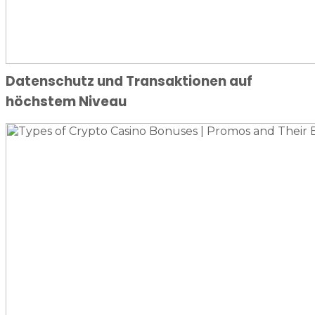
Datenschutz und Transaktionen auf
höchstem Niveau