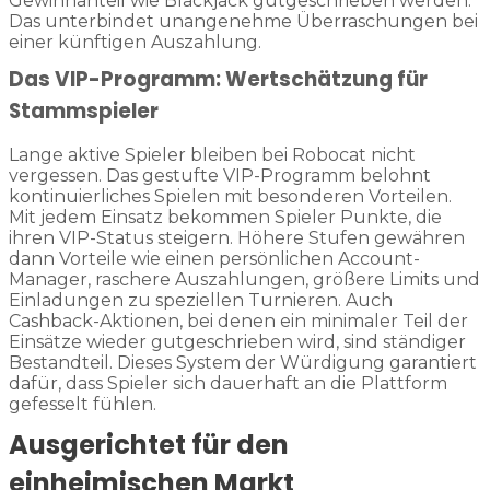
Gewinnanteil wie Blackjack gutgeschrieben werden.
Das unterbindet unangenehme Überraschungen bei
einer künftigen Auszahlung.
Das VIP-Programm: Wertschätzung für
Stammspieler
Lange aktive Spieler bleiben bei Robocat nicht
vergessen. Das gestufte VIP-Programm belohnt
kontinuierliches Spielen mit besonderen Vorteilen.
Mit jedem Einsatz bekommen Spieler Punkte, die
ihren VIP-Status steigern. Höhere Stufen gewähren
dann Vorteile wie einen persönlichen Account-
Manager, raschere Auszahlungen, größere Limits und
Einladungen zu speziellen Turnieren. Auch
Cashback-Aktionen, bei denen ein minimaler Teil der
Einsätze wieder gutgeschrieben wird, sind ständiger
Bestandteil. Dieses System der Würdigung garantiert
dafür, dass Spieler sich dauerhaft an die Plattform
gefesselt fühlen.
Ausgerichtet für den
einheimischen Markt