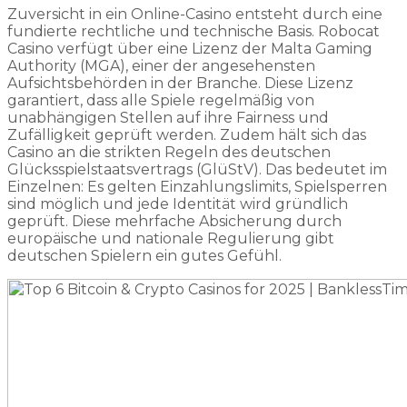
Zuversicht in ein Online-Casino entsteht durch eine
fundierte rechtliche und technische Basis. Robocat
Casino verfügt über eine Lizenz der Malta Gaming
Authority (MGA), einer der angesehensten
Aufsichtsbehörden in der Branche. Diese Lizenz
garantiert, dass alle Spiele regelmäßig von
unabhängigen Stellen auf ihre Fairness und
Zufälligkeit geprüft werden. Zudem hält sich das
Casino an die strikten Regeln des deutschen
Glücksspielstaatsvertrags (GlüStV). Das bedeutet im
Einzelnen: Es gelten Einzahlungslimits, Spielsperren
sind möglich und jede Identität wird gründlich
geprüft. Diese mehrfache Absicherung durch
europäische und nationale Regulierung gibt
deutschen Spielern ein gutes Gefühl.