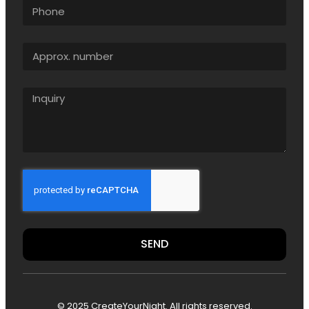
SEND
© 2025 CreateYourNight. All rights reserved.