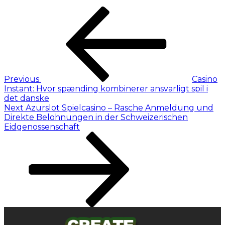
Previous
Casino
Instant: Hvor spænding kombinerer ansvarligt spil i
det danske
Next
Azurslot Spielcasino – Rasche Anmeldung und
Direkte Belohnungen in der Schweizerischen
Eidgenossenschaft