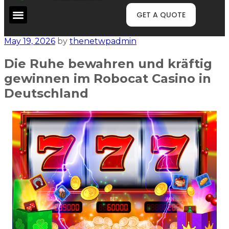
GET A QUOTE
May 19, 2026
by
thenetwpadmin
Die Ruhe bewahren und kräftig
gewinnen im Robocat Casino in
Deutschland