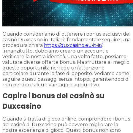
Quando consideriamo di ottenere i bonus esclusivi del
casinò Duxcasino in Italia, è fondamentale seguire una
procedura chiara
https://duxcasino.eu/it-it/
.
Innanzitutto, dobbiamo creare un account e
verificare la nostra identità. Una volta fatto, possiamo
valutare diverse offerte bonus. Ma sfruttare al meglio
queste opportunità richiede un’attenzione
particolare durante la fase di deposito. Vediamo come
seguire questi passaggi senza intoppi, garantendoci di
non perdere alcun vantaggio aggiuntivo.
Capire i bonus del casinò su
Duxcasino
Quando si tratta di gioco online, comprendere i bonus
dei casinò di Duxcasino può davvero migliorare la
nostra esperienza di gioco. Questi bonus non sono