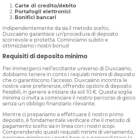
Carte di credito/debito
Portafogli elettronici
Bonifici bancari
Indipendentemente da sia il metodo scelto,
Duxcasino garantisce un’procedura di deposito
scorrevole e protetta. Cominciamo subito e
ottimizziamo i nostri bonus!
Requisiti di deposito minimo
Per immergerci nell’eccitante universo di Duxcasino,
dobbiamo tenere in conto i requisiti minimi di deposito
che ci garantiscono l’accesso. Duxcasino incontra le
nostre varie preferenze, offrendo opzioni di deposito
flessibili, in genere a iniziare da soli 10 €. Questa soglia
minima ci invita a cominciare il nostro percorso di gioco
senza un obbligo finanziario rilevante.
Mentre ci prepariamo a effettuare il nostro primo
deposito, è fondamentale verificare che il metodo di
pagamento scelto sia in linea con i nostri scopi.
Comprendendo questi requisiti minimi di versamento,
possiamo migliorare i nostri bonus e personalizzare la