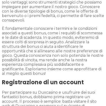
solo vantaggi; sono strumenti strategici che possiamo
impiegare per aumentare il nostro gioco. Conoscere
con le diverse tipologie di bonus, come le offerte di
benvenuto o i premi fedeltà, ci permette di fare scelte
consapevoli.
È fondamentale conoscere i termini e le condizioni
associati a questi bonus, come i requisiti di scommessa
e le date di scadenza. In questo modo, eviteremo di
essere colti di sorpresa in seguito. Analizzare la
struttura dei bonus ci aiuta a identificare le
opportunità che si allineano alle nostre preferenze di
gioco. Questa conoscenza non solo potenzia le nostre
possibilità di vincita, ma rende anche la nostra
esperienza complessiva più soddisfacente e
gratificante. Esploriamo insieme come approfittare di
al meglio questi bonus!
Registrazione di un account
Per partecipare su Duxcasino e usufruire dei suoi
fantastici bonus, dobbiamo prima registrare un
account. Il processo è semplice: basta visitare il sito
web di Duxcasino e premere sul pulsante di