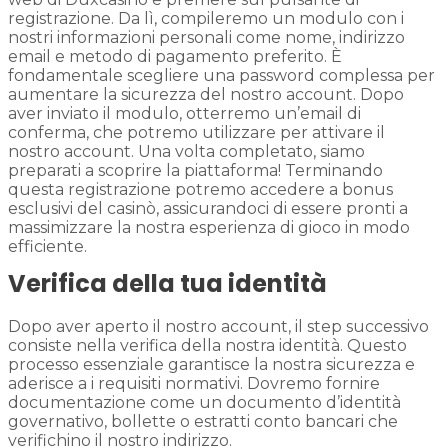
registrazione. Da lì, compileremo un modulo con i
nostri informazioni personali come nome, indirizzo
email e metodo di pagamento preferito. È
fondamentale scegliere una password complessa per
aumentare la sicurezza del nostro account. Dopo
aver inviato il modulo, otterremo un’email di
conferma, che potremo utilizzare per attivare il
nostro account. Una volta completato, siamo
preparati a scoprire la piattaforma! Terminando
questa registrazione potremo accedere a bonus
esclusivi del casinò, assicurandoci di essere pronti a
massimizzare la nostra esperienza di gioco in modo
efficiente.
Verifica della tua identità
Dopo aver aperto il nostro account, il step successivo
consiste nella verifica della nostra identità. Questo
processo essenziale garantisce la nostra sicurezza e
aderisce a i requisiti normativi. Dovremo fornire
documentazione come un documento d’identità
governativo, bollette o estratti conto bancari che
verifichino il nostro indirizzo.