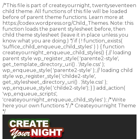
/*This file is part of createyournight, twentyseventeen
child theme. All functions of this file will be loaded
before of parent theme functions. Learn more at
https://codex.wordpress.org/Child_Themes. Note: this
function loads the parent stylesheet before, then
child theme stylesheet (leave it in place unless you
know what you are doing.) */ if ( ! function_exists(
'suffice_child_enqueue_child_styles' ) ) { function
createyournight_enqueue_child_styles() { // loading
parent style wp_register_style( 'parente2-style',
get_template_directory_uri() . '/style.css' );
wp_enqueue_style( 'parente2-style' ); // loading child
style wp_register_style( 'childe2-style',
get_stylesheet_directory_uri() . '/style.css' );
wp_enqueue_style( 'childe2-style'); } } add_action(
'wp_enqueue_scripts',
'createyournight_enqueue_child_styles' ); /*Write
here your own functions */ /* Createyournight Theme
*/