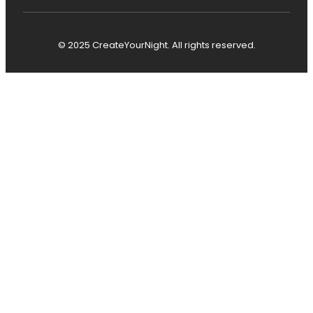
© 2025 CreateYourNight. All rights reserved.