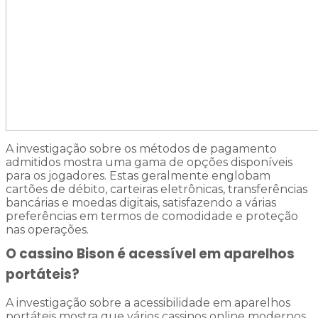
A investigação sobre os métodos de pagamento
admitidos mostra uma gama de opções disponíveis
para os jogadores. Estas geralmente englobam
cartões de débito, carteiras eletrônicas, transferências
bancárias e moedas digitais, satisfazendo a várias
preferências em termos de comodidade e proteção
nas operações.
O cassino Bison é acessível em aparelhos
portáteis?
A investigação sobre a acessibilidade em aparelhos
portáteis mostra que vários cassinos online modernos