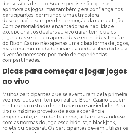
das sessões de jogo. Sua expertise não apenas
aprimora os jogos, mas também gera confiança nos
participantes, permitindo uma atmosfera
descontraída sem perder a emoção da competição.
Com personalidades encantadoras e habilidade
excepcional, os dealers ao vivo garantem que os
jogadores se sintam apreciados e entretidos. Isso faz
do Bison Casino não apenas uma plataforma de jogos,
mas uma comunidade dinâmica onde a liberdade e a
diversão florescem por meio de experiências
compartilhadas.
Dicas para começar a jogar jogos
ao vivo
Muitos participantes que se aventuram pela primeira
vez nos jogos em tempo real do Bison Casino podem
sentir uma mistura de entusiasmo e ansiedade. Para
tirar o máximo proveito de essa experiência
empolgante, é prudente começar familiarizando-se
com as normas do jogo escolhido, seja blackjack,
roleta ou baccarat. Os participantes devem utilizar os