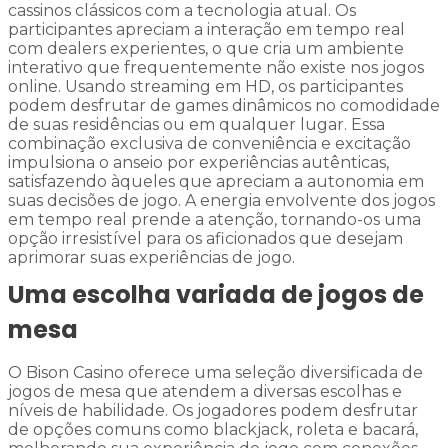
cassinos clássicos com a tecnologia atual. Os
participantes apreciam a interação em tempo real
com dealers experientes, o que cria um ambiente
interativo que frequentemente não existe nos jogos
online. Usando streaming em HD, os participantes
podem desfrutar de games dinâmicos no comodidade
de suas residências ou em qualquer lugar. Essa
combinação exclusiva de conveniência e excitação
impulsiona o anseio por experiências autênticas,
satisfazendo àqueles que apreciam a autonomia em
suas decisões de jogo. A energia envolvente dos jogos
em tempo real prende a atenção, tornando-os uma
opção irresistível para os aficionados que desejam
aprimorar suas experiências de jogo.
Uma escolha variada de jogos de
mesa
O Bison Casino oferece uma seleção diversificada de
jogos de mesa que atendem a diversas escolhas e
níveis de habilidade. Os jogadores podem desfrutar
de opções comuns como blackjack, roleta e bacará,