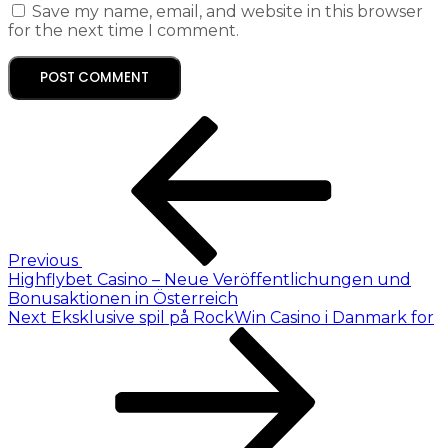
Save my name, email, and website in this browser
for the next time I comment.
Previous
Highflybet Casino – Neue Veröffentlichungen und
Bonusaktionen in Österreich
Next
Eksklusive spil på RockWin Casino i Danmark for