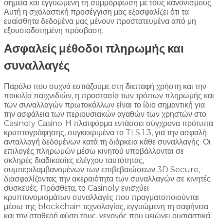
σημεία και εγγυώμενη τη συμμόρφωση με τους κανονισμούς.
Αυτή η σχολαστική προσέγγιση μας εξασφαλίζει ότι τα
ευαίσθητα δεδομένα μας μένουν προστατευμένα από μη
εξουσιοδοτημένη πρόσβαση.
Ασφαλείς μέθοδοι πληρωμής και
συναλλαγές
Παρόλο που συχνά εστιάζουμε στη διεπαφή χρήστη και την
ποικιλία παιχνιδιών, η προστασία των τρόπων πληρωμής και
των συναλλαγών πρωτοκόλλων είναι το ίδιο σημαντική για
την ασφάλεια των περιουσιακών αγαθών των χρηστών στο
Casinoly Casino. Η πλατφόρμα εντάσσει σύγχρονα πρότυπα
κρυπτογράφησης, συγκεκριμένα το TLS 1.3, για την ασφαλή
ανταλλαγή δεδομένων κατά τη διάρκεια κάθε συναλλαγής. Οι
επιλογές πληρωμών μέσω κινητού υποβάλλονται σε
σκληρές διαδικασίες ελέγχου ταυτότητας,
συμπεριλαμβανομένων των επιβεβαιώσεων 3D Secure,
διασφαλίζοντας την ακεραιότητα των συναλλαγών σε κινητές
συσκευές. Πρόσθετα, το Casinoly ενισχύει
κρυπτονομισμάτων συναλλαγές που πραγματοποιούνται
μέσω της blockchain τεχνολογίας, εγγυώμενη τη σαφήνεια
και την σταθερή φύση τους, γεγονός που μειώνει ουσιαστικά