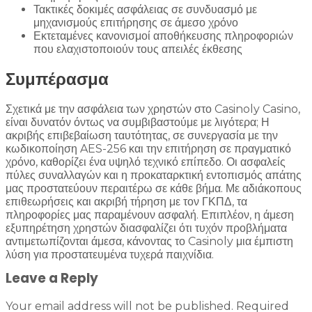
Τακτικές δοκιμές ασφάλειας σε συνδυασμό με
μηχανισμούς επιτήρησης σε άμεσο χρόνο
Εκτεταμένες κανονισμοί αποθήκευσης πληροφοριών
που ελαχιστοποιούν τους απειλές έκθεσης
Συμπέρασμα
Σχετικά με την ασφάλεια των χρηστών στο Casinoly Casino,
είναι δυνατόν όντως να συμβιβαστούμε με λιγότερα; Η
ακριβής επιβεβαίωση ταυτότητας, σε συνεργασία με την
κωδικοποίηση AES-256 και την επιτήρηση σε πραγματικό
χρόνο, καθορίζει ένα υψηλό τεχνικό επίπεδο. Οι ασφαλείς
πύλες συναλλαγών και η προκαταρκτική εντοπισμός απάτης
μας προστατεύουν περαιτέρω σε κάθε βήμα. Με αδιάκοπους
επιθεωρήσεις και ακριβή τήρηση με τον ΓΚΠΔ, τα
πληροφορίες μας παραμένουν ασφαλή. Επιπλέον, η άμεση
εξυπηρέτηση χρηστών διασφαλίζει ότι τυχόν προβλήματα
αντιμετωπίζονται άμεσα, κάνοντας το Casinoly μια έμπιστη
λύση για προστατευμένα τυχερά παιχνίδια.
Leave a Reply
Your email address will not be published.
Required