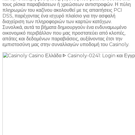
τους ρίσκα παραβιάσεων ή χρεώσεων αντιστροφών. Η πύλη
πληρωμών του καζίνου ακολουθεί με τις απαιτήσεις PCI
DSS, παρέχοντας ένα ισχυρό πλαίσιο για την ασφαλή
διαχείριση των πληροφοριών των καρτών κατόχων.
Συνολικά, αυτά τα βήματα δημιουργούν ένα ενδυναμωμένο
οικονομικό περιβάλλον που μας προστατεύει από κλοπές,
απάτες και δεδομένων παραβιάσεις, αυξάνοντας έτσι την
εμπιστοσύνη μας στην συναλλαγών υποδομή του Casinoly.