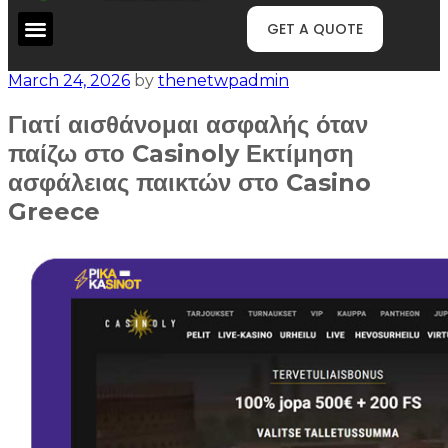
GET A QUOTE
March 24, 2026
by
thenetwpadmin
Γιατί αισθάνομαι ασφαλής όταν
παίζω στο Casinoly Εκτίμηση
ασφάλειας παικτών στο Casino
Greece