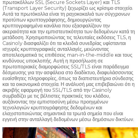
πρωτοκόλλων SSL (Secure Sockets Layer) και TLS
(Transport Layer Security) ξεχωρίζει ως κρίσιμο στοιχείο.
Αυτά τα πρωτόκολλα είναι τη ραχοκοκαλιά των σύγχρονων
προτύπων κρυπτογράφησης, δημιουργώντας
κρυπτογραφημένα κανάλια που εξασφαλίζουν την
ακεραιότητα και την εμπιστευτικότητα των δεδομένων κατά τη
μετάδοση. Χρησιμοποιώντας τις τελευταίες εκδόσεις TLS, η
Casinoly διασφαλίζει ότι τα κλειδιά συνεδρίας υφίστανται
ισχυρές κρυπτογραφικές ανταλλαγές, μειώνοντας
αποτελεσματικά τις επιθέσεις man-in-the-middle και τους
κινδύνους υποκλοπής. Αυτή η προσήλωση σε
πρωτοποριακές διαμορφώσεις SSL/TLS είναι παράδειγμα
δέσμευσης για την ασφάλεια στο διαδίκτυο, διαφυλάσσοντας
ευαίσθητες πληροφορίες, όπως τα διαπιστευτήρια σύνδεσης
και τα οικονομικά στοιχεία. Η ανάλυσή μας επιβεβαιώνει ότι η
ακριβής εφαρμογή του SSL/TLS από την Casinoly
συμβαδίζει με τις βέλτιστες πρακτικές του κλάδου,
αυξάνοντας την εμπιστοσύνη μέσω προηγμένων
τεχνολογιών κρυπτογράφησης δεδομένων και
ελαχιστοποιώντας σημαντικά τα τρωτά σημεία που είναι
εγγενή στην ανταλλαγή δεδομένων μέσω δημόσιων δικτύων.