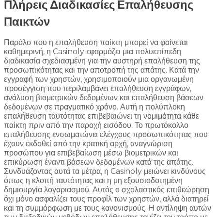
Πλήρεις Διαδικασίες Επαλήθευσης
Παικτών
Παρόλο που η επαλήθευση παίκτη μπορεί να φαίνεται
καθημερινή, η Casinoly εφαρμόζει μια πολυεπίπεδη
διαδικασία σχεδιασμένη για την αυστηρή επαλήθευση της
προσωπικότητας και την αποτροπή της απάτης. Κατά την
εγγραφή των χρηστών, χρησιμοποιούν μια οργανωμένη
προσέγγιση που περιλαμβάνει επαλήθευση εγγράφων,
ανάλυση βιομετρικών δεδομένων και επαλήθευση βάσεων
δεδομένων σε πραγματικό χρόνο. Αυτή η πολύπλοκη
επαλήθευση ταυτότητας επιβεβαιώνει τη νομιμότητα κάθε
παίκτη πριν από την παροχή εισόδου. Το πρωτόκολλο
επαλήθευσης ενσωματώνει ελέγχους προσωπικότητας που
έχουν εκδοθεί από την κρατική αρχή, αναγνώριση
προσώπου για επιβεβαίωση μέσω βιομετρικών και
επικύρωση έναντι βάσεων δεδομένων κατά της απάτης.
Συνδυάζοντας αυτά τα μέτρα, η Casinoly μειώνει κινδύνους
όπως η κλοπή ταυτότητας και η μη εξουσιοδοτημένη
δημιουργία λογαριασμού. Αυτός ο σχολαστικός επιθεώρηση
όχι μόνο ασφαλίζει τους προφίλ των χρηστών, αλλά διατηρεί
και τη συμμόρφωση με τους κανονισμούς. Η αντίληψη αυτών