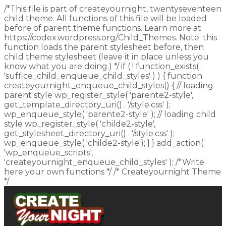
/*This file is part of createyournight, twentyseventeen
child theme. All functions of this file will be loaded
before of parent theme functions. Learn more at
https://codex.wordpress.org/Child_Themes. Note: this
function loads the parent stylesheet before, then
child theme stylesheet (leave it in place unless you
know what you are doing.) */ if ( ! function_exists(
'suffice_child_enqueue_child_styles' ) ) { function
createyournight_enqueue_child_styles() { // loading
parent style wp_register_style( 'parente2-style',
get_template_directory_uri() . '/style.css' );
wp_enqueue_style( 'parente2-style' ); // loading child
style wp_register_style( 'childe2-style',
get_stylesheet_directory_uri() . '/style.css' );
wp_enqueue_style( 'childe2-style'); } } add_action(
'wp_enqueue_scripts',
'createyournight_enqueue_child_styles' ); /*Write
here your own functions */ /* Createyournight Theme
*/