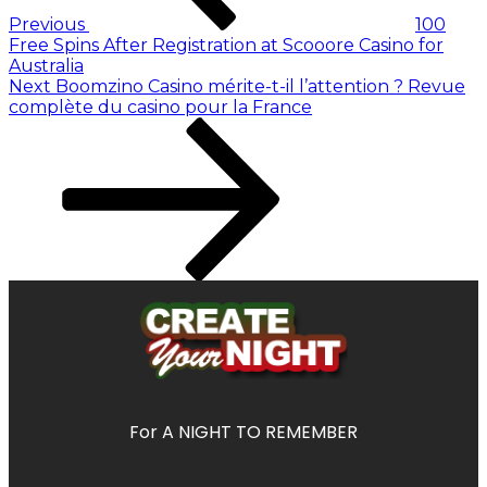
Previous
100
Free Spins After Registration at Scooore Casino for
Australia
Next
Boomzino Casino mérite-t-il l’attention ? Revue
complète du casino pour la France
For A NIGHT TO REMEMBER