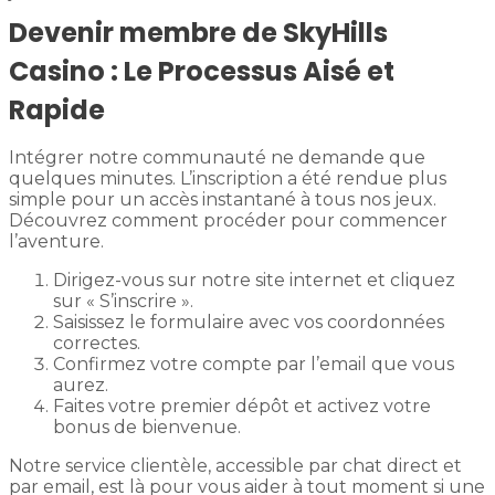
Devenir membre de SkyHills
Casino : Le Processus Aisé et
Rapide
Intégrer notre communauté ne demande que
quelques minutes. L’inscription a été rendue plus
simple pour un accès instantané à tous nos jeux.
Découvrez comment procéder pour commencer
l’aventure.
Dirigez-vous sur notre site internet et cliquez
sur « S’inscrire ».
Saisissez le formulaire avec vos coordonnées
correctes.
Confirmez votre compte par l’email que vous
aurez.
Faites votre premier dépôt et activez votre
bonus de bienvenue.
Notre service clientèle, accessible par chat direct et
par email, est là pour vous aider à tout moment si une