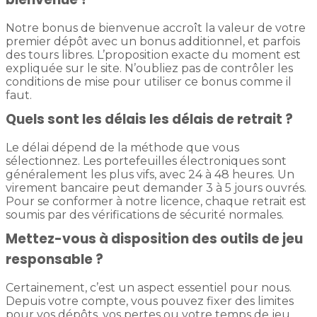
Notre bonus de bienvenue accroît la valeur de votre
premier dépôt avec un bonus additionnel, et parfois
des tours libres. L’proposition exacte du moment est
expliquée sur le site. N’oubliez pas de contrôler les
conditions de mise pour utiliser ce bonus comme il
faut.
Quels sont les délais les délais de retrait ?
Le délai dépend de la méthode que vous
sélectionnez. Les portefeuilles électroniques sont
généralement les plus vifs, avec 24 à 48 heures. Un
virement bancaire peut demander 3 à 5 jours ouvrés.
Pour se conformer à notre licence, chaque retrait est
soumis par des vérifications de sécurité normales.
Mettez-vous à disposition des outils de jeu
responsable ?
Certainement, c’est un aspect essentiel pour nous.
Depuis votre compte, vous pouvez fixer des limites
pour vos dépôts, vos pertes ou votre temps de jeu.