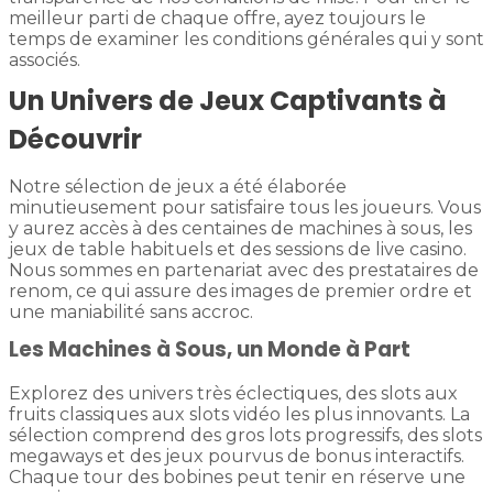
meilleur parti de chaque offre, ayez toujours le
temps de examiner les conditions générales qui y sont
associés.
Un Univers de Jeux Captivants à
Découvrir
Notre sélection de jeux a été élaborée
minutieusement pour satisfaire tous les joueurs. Vous
y aurez accès à des centaines de machines à sous, les
jeux de table habituels et des sessions de live casino.
Nous sommes en partenariat avec des prestataires de
renom, ce qui assure des images de premier ordre et
une maniabilité sans accroc.
Les Machines à Sous, un Monde à Part
Explorez des univers très éclectiques, des slots aux
fruits classiques aux slots vidéo les plus innovants. La
sélection comprend des gros lots progressifs, des slots
megaways et des jeux pourvus de bonus interactifs.
Chaque tour des bobines peut tenir en réserve une