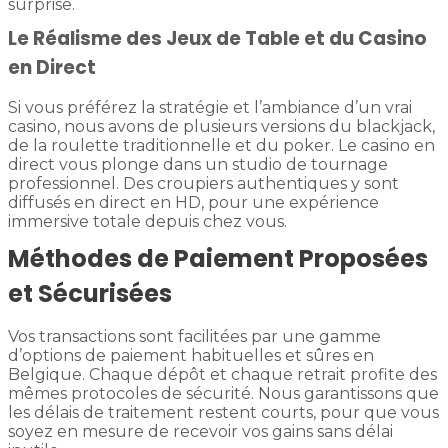
surprise.
Le Réalisme des Jeux de Table et du Casino
en Direct
Si vous préférez la stratégie et l’ambiance d’un vrai
casino, nous avons de plusieurs versions du blackjack,
de la roulette traditionnelle et du poker. Le casino en
direct vous plonge dans un studio de tournage
professionnel. Des croupiers authentiques y sont
diffusés en direct en HD, pour une expérience
immersive totale depuis chez vous.
Méthodes de Paiement Proposées
et Sécurisées
Vos transactions sont facilitées par une gamme
d’options de paiement habituelles et sûres en
Belgique. Chaque dépôt et chaque retrait profite des
mêmes protocoles de sécurité. Nous garantissons que
les délais de traitement restent courts, pour que vous
soyez en mesure de recevoir vos gains sans délai