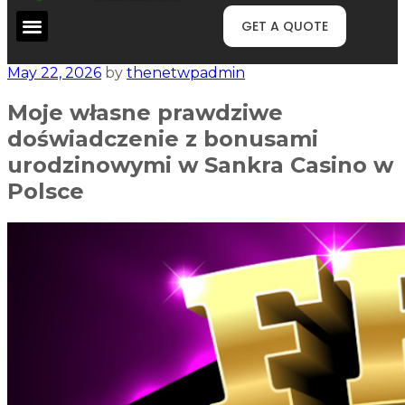
GET A QUOTE
May 22, 2026
by
thenetwpadmin
Moje własne prawdziwe
doświadczenie z bonusami
urodzinowymi w Sankra Casino w
Polsce