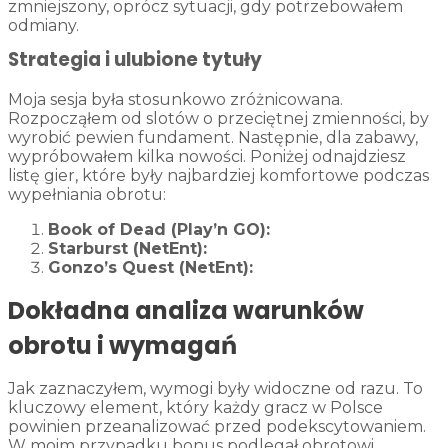
zmniejszony, oprócz sytuacji, gdy potrzebowałem
odmiany.
Strategia i ulubione tytuły
Moja sesja była stosunkowo zróżnicowana.
Rozpocząłem od slotów o przeciętnej zmienności, by
wyrobić pewien fundament. Następnie, dla zabawy,
wypróbowałem kilka nowości. Poniżej odnajdziesz
listę gier, które były najbardziej komfortowe podczas
wypełniania obrotu:
Book of Dead (Play’n GO):
Starburst (NetEnt):
Gonzo’s Quest (NetEnt):
Dokładna analiza warunków
obrotu i wymagań
Jak zaznaczyłem, wymogi były widoczne od razu. To
kluczowy element, który każdy gracz w Polsce
powinien przeanalizować przed podekscytowaniem.
W moim przypadku bonus podlegał obrotowi