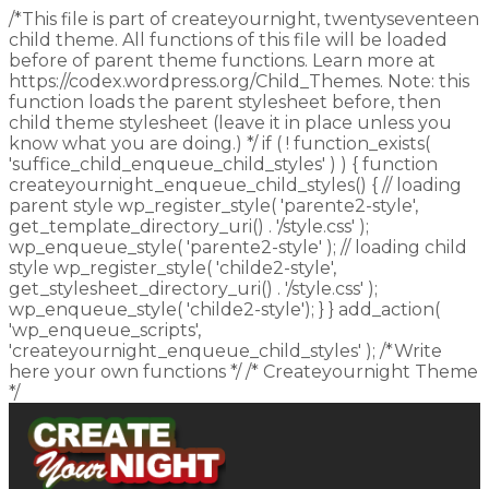
/*This file is part of createyournight, twentyseventeen
child theme. All functions of this file will be loaded
before of parent theme functions. Learn more at
https://codex.wordpress.org/Child_Themes. Note: this
function loads the parent stylesheet before, then
child theme stylesheet (leave it in place unless you
know what you are doing.) */ if ( ! function_exists(
'suffice_child_enqueue_child_styles' ) ) { function
createyournight_enqueue_child_styles() { // loading
parent style wp_register_style( 'parente2-style',
get_template_directory_uri() . '/style.css' );
wp_enqueue_style( 'parente2-style' ); // loading child
style wp_register_style( 'childe2-style',
get_stylesheet_directory_uri() . '/style.css' );
wp_enqueue_style( 'childe2-style'); } } add_action(
'wp_enqueue_scripts',
'createyournight_enqueue_child_styles' ); /*Write
here your own functions */ /* Createyournight Theme
*/