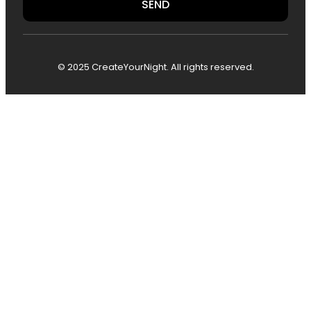
SEND
© 2025 CreateYourNight. All rights reserved.