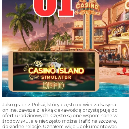
Jako gracz z Polski, który często odwiedza kasyna
online, zawsze z lekką ciekawością przystępuję do
ofert urodzinowych. Często są one wspominane w
środowisku, ale nieczęsto można trafić na szczere,
dokładne relacje. Uznałem więc udokumentować