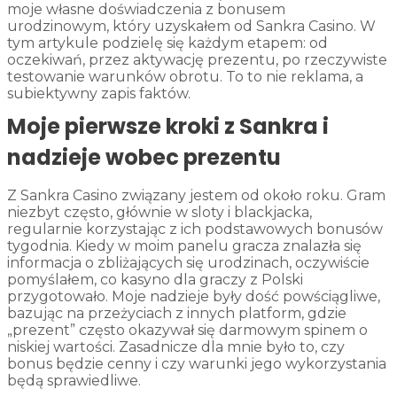
moje własne doświadczenia z bonusem
urodzinowym, który uzyskałem od Sankra Casino. W
tym artykule podzielę się każdym etapem: od
oczekiwań, przez aktywację prezentu, po rzeczywiste
testowanie warunków obrotu. To to nie reklama, a
subiektywny zapis faktów.
Moje pierwsze kroki z Sankra i
nadzieje wobec prezentu
Z Sankra Casino związany jestem od około roku. Gram
niezbyt często, głównie w sloty i blackjacka,
regularnie korzystając z ich podstawowych bonusów
tygodnia. Kiedy w moim panelu gracza znalazła się
informacja o zbliżających się urodzinach, oczywiście
pomyślałem, co kasyno dla graczy z Polski
przygotowało. Moje nadzieje były dość powściągliwe,
bazując na przeżyciach z innych platform, gdzie
„prezent” często okazywał się darmowym spinem o
niskiej wartości. Zasadnicze dla mnie było to, czy
bonus będzie cenny i czy warunki jego wykorzystania
będą sprawiedliwe.