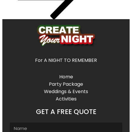
For A NIGHT TO REMEMBER
Home
Party Package
Weddings & Events
Activities
GET A FREE QUOTE