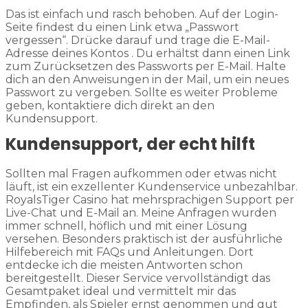
Das ist einfach und rasch behoben. Auf der Login-
Seite findest du einen Link etwa „Passwort
vergessen“. Drücke darauf und trage die E-Mail-
Adresse deines Kontos . Du erhältst dann einen Link
zum Zurücksetzen des Passworts per E-Mail. Halte
dich an den Anweisungen in der Mail, um ein neues
Passwort zu vergeben. Sollte es weiter Probleme
geben, kontaktiere dich direkt an den
Kundensupport.
Kundensupport, der echt hilft
Sollten mal Fragen aufkommen oder etwas nicht
läuft, ist ein exzellenter Kundenservice unbezahlbar.
RoyalsTiger Casino hat mehrsprachigen Support per
Live-Chat und E-Mail an. Meine Anfragen wurden
immer schnell, höflich und mit einer Lösung
versehen. Besonders praktisch ist der ausführliche
Hilfebereich mit FAQs und Anleitungen. Dort
entdecke ich die meisten Antworten schon
bereitgestellt. Dieser Service vervollständigt das
Gesamtpaket ideal und vermittelt mir das
Empfinden, als Spieler ernst genommen und gut