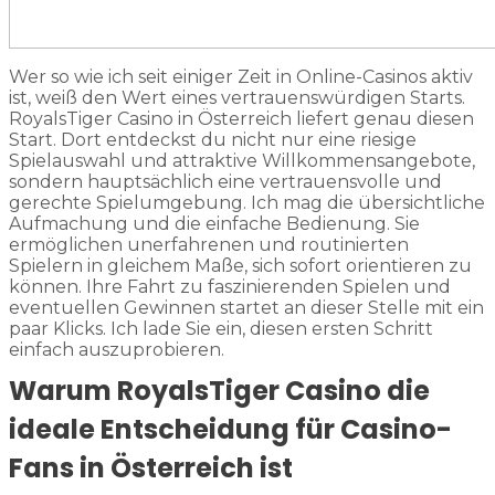
Wer so wie ich seit einiger Zeit in Online-Casinos aktiv
ist, weiß den Wert eines vertrauenswürdigen Starts.
RoyalsTiger Casino in Österreich liefert genau diesen
Start. Dort entdeckst du nicht nur eine riesige
Spielauswahl und attraktive Willkommensangebote,
sondern hauptsächlich eine vertrauensvolle und
gerechte Spielumgebung. Ich mag die übersichtliche
Aufmachung und die einfache Bedienung. Sie
ermöglichen unerfahrenen und routinierten
Spielern in gleichem Maße, sich sofort orientieren zu
können. Ihre Fahrt zu faszinierenden Spielen und
eventuellen Gewinnen startet an dieser Stelle mit ein
paar Klicks. Ich lade Sie ein, diesen ersten Schritt
einfach auszuprobieren.
Warum RoyalsTiger Casino die
ideale Entscheidung für Casino-
Fans in Österreich ist