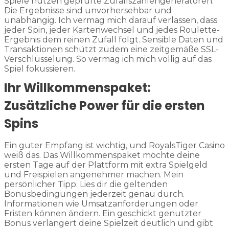
Spiele nutzen geprüfte Zufallszahlengeneratoren.
Die Ergebnisse sind unvorhersehbar und
unabhängig. Ich vermag mich darauf verlassen, dass
jeder Spin, jeder Kartenwechsel und jedes Roulette-
Ergebnis dem reinen Zufall folgt. Sensible Daten und
Transaktionen schützt zudem eine zeitgemäße SSL-
Verschlüsselung. So vermag ich mich völlig auf das
Spiel fokussieren.
Ihr Willkommenspaket:
Zusätzliche Power für die ersten
Spins
Ein guter Empfang ist wichtig, und RoyalsTiger Casino
weiß das. Das Willkommenspaket möchte deine
ersten Tage auf der Plattform mit extra Spielgeld
und Freispielen angenehmer machen. Mein
persönlicher Tipp: Lies dir die geltenden
Bonusbedingungen jederzeit genau durch.
Informationen wie Umsatzanforderungen oder
Fristen können ändern. Ein geschickt genutzter
Bonus verlängert deine Spielzeit deutlich und gibt