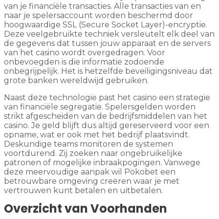
van je financiële transacties. Alle transacties van en
naar je spelersaccount worden beschermd door
hoogwaardige SSL (Secure Socket Layer)-encryptie.
Deze veelgebruikte techniek versleutelt elk deel van
de gegevens dat tussen jouw apparaat en de servers
van het casino wordt overgedragen. Voor
onbevoegden is die informatie zodoende
onbegrijpelijk. Het is hetzelfde beveiligingsniveau dat
grote banken wereldwijd gebruiken.
Naast deze technologie past het casino een strategie
van financiële segregatie. Spelersgelden worden
strikt afgescheiden van de bedrijfsmiddelen van het
casino. Je geld blijft dus altijd gereserveerd voor een
opname, wat er ook met het bedrijf plaatsvindt.
Deskundige teams monitoren de systemen
voortdurend. Zij zoeken naar ongebruikelijke
patronen of mogelijke inbraakpogingen. Vanwege
deze meervoudige aanpak wil Pokobet een
betrouwbare omgeving creëren waar je met
vertrouwen kunt betalen en uitbetalen.
Overzicht van Voorhanden