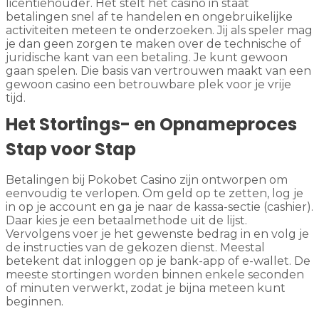
licentiehouder. Het stelt het casino in staat
betalingen snel af te handelen en ongebruikelijke
activiteiten meteen te onderzoeken. Jij als speler mag
je dan geen zorgen te maken over de technische of
juridische kant van een betaling. Je kunt gewoon
gaan spelen. Die basis van vertrouwen maakt van een
gewoon casino een betrouwbare plek voor je vrije
tijd.
Het Stortings- en Opnameproces
Stap voor Stap
Betalingen bij Pokobet Casino zijn ontworpen om
eenvoudig te verlopen. Om geld op te zetten, log je
in op je account en ga je naar de kassa-sectie (cashier).
Daar kies je een betaalmethode uit de lijst.
Vervolgens voer je het gewenste bedrag in en volg je
de instructies van de gekozen dienst. Meestal
betekent dat inloggen op je bank-app of e-wallet. De
meeste stortingen worden binnen enkele seconden
of minuten verwerkt, zodat je bijna meteen kunt
beginnen.