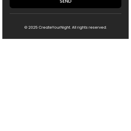
SEND
© 2025 CreateYourNight. All rights reserved.