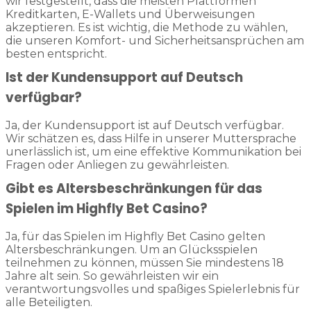
wir festgestellt, dass die meisten Plattformen
Kreditkarten, E-Wallets und Überweisungen
akzeptieren. Es ist wichtig, die Methode zu wählen,
die unseren Komfort- und Sicherheitsansprüchen am
besten entspricht.
Ist der Kundensupport auf Deutsch
verfügbar?
Ja, der Kundensupport ist auf Deutsch verfügbar.
Wir schätzen es, dass Hilfe in unserer Muttersprache
unerlässlich ist, um eine effektive Kommunikation bei
Fragen oder Anliegen zu gewährleisten.
Gibt es Altersbeschränkungen für das
Spielen im Highfly Bet Casino?
Ja, für das Spielen im Highfly Bet Casino gelten
Altersbeschränkungen. Um an Glücksspielen
teilnehmen zu können, müssen Sie mindestens 18
Jahre alt sein. So gewährleisten wir ein
verantwortungsvolles und spaßiges Spielerlebnis für
alle Beteiligten.