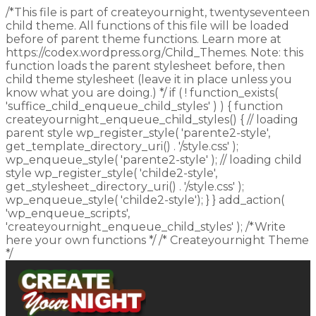
/*This file is part of createyournight, twentyseventeen
child theme. All functions of this file will be loaded
before of parent theme functions. Learn more at
https://codex.wordpress.org/Child_Themes. Note: this
function loads the parent stylesheet before, then
child theme stylesheet (leave it in place unless you
know what you are doing.) */ if ( ! function_exists(
'suffice_child_enqueue_child_styles' ) ) { function
createyournight_enqueue_child_styles() { // loading
parent style wp_register_style( 'parente2-style',
get_template_directory_uri() . '/style.css' );
wp_enqueue_style( 'parente2-style' ); // loading child
style wp_register_style( 'childe2-style',
get_stylesheet_directory_uri() . '/style.css' );
wp_enqueue_style( 'childe2-style'); } } add_action(
'wp_enqueue_scripts',
'createyournight_enqueue_child_styles' ); /*Write
here your own functions */ /* Createyournight Theme
*/