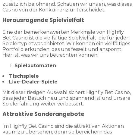
zusätzlich belohnend. Schauen wir uns an, was dieses
Casino von der Konkurrenz unterscheidet.
Herausragende Spielvielfalt
Eine der bemerkenswerten Merkmale von Highfly
Bet Casino ist die vielfältige Spielvielfalt, die für jeden
Spielertyp etwas anbietet. Wir können ein vielfältiges
Portfolio erkunden, das uns fesselt und anspornt.
Hier ist, was wir uns betrachten können:
Spielautomaten
Tischspiele
Live-Dealer-Spiele
Mit dieser riesigen Auswahl sichert Highfly Bet Casino,
dass jeder Besuch neu und spannend ist und unsere
Spielerfahrung weiter verbessert.
Attraktive Sonderangebote
Im Highfly Bet Casino sind die attraktiven Aktionen
kaum zu übersehen, denn sie bereichern das