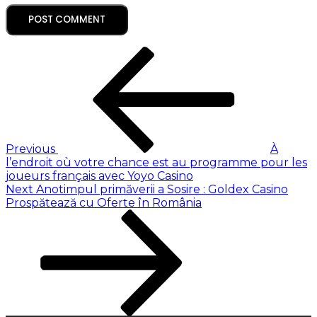
Previous
À
l’endroit où votre chance est au programme pour les
joueurs français avec Yoyo Casino
Next
Anotimpul primăverii a Sosire : Goldex Casino
Prospătează cu Oferte în România