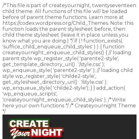
/*This file is part of createyournight, twentyseventeen
child theme. All functions of this file will be loaded
before of parent theme functions. Learn more at
https://codex.wordpress.org/Child_Themes. Note: this
function loads the parent stylesheet before, then
child theme stylesheet (leave it in place unless you
know what you are doing.) */ if ( ! function_exists(
'suffice_child_enqueue_child_styles' ) ) { function
createyournight_enqueue_child_styles() { // loading
parent style wp_register_style( 'parente2-style',
get_template_directory_uri() . '/style.css' );
wp_enqueue_style( 'parente2-style' ); // loading child
style wp_register_style( 'childe2-style',
get_stylesheet_directory_uri() . '/style.css' );
wp_enqueue_style( 'childe2-style'); } } add_action(
'wp_enqueue_scripts',
'createyournight_enqueue_child_styles' ); /*Write
here your own functions */ /* Createyournight Theme
*/