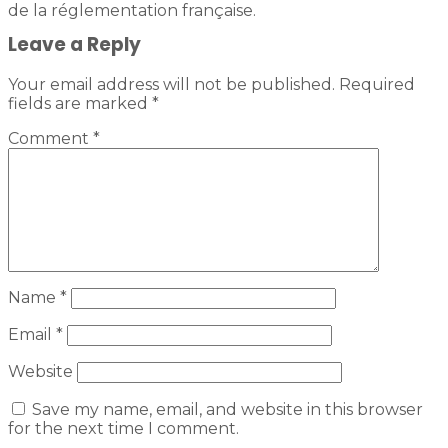
de la réglementation française.
Leave a Reply
Your email address will not be published.
Required
fields are marked
*
Comment
*
Name
*
Email
*
Website
Save my name, email, and website in this browser
for the next time I comment.